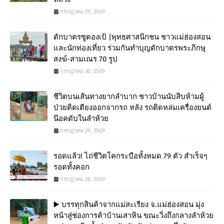
กรกฎาคม 29, 2569
ตักบาตรซูตองเป้ |พุทธศาสนิกชน ชาวแม่ฮ่องสอน
และนักท่องเที่ยว ร่วมกันทำบุญตักบาตรพระภิกษุ
สงฆ์-สามเณร 70 รูป
กรกฎาคม 30, 2569
ชีวิตบนเส้นทางยากลำบาก ชาวบ้านนับสิบห้ามผู้
ป่วยติดเตียงออกจากรถ หลัง รถติดหล่มเครื่องยนต์
น๊อคดับในลำห้วย
กรกฎาคม 29, 2569
รอดแล้ว! ไถ่ชีวิตโคกระบือทั้งหมด 79 ตัว สำเร็จๆ
รอดทั้งคอก
กรกฎาคม 28, 2569
▶️ บรรทุกสินค้าจากแม่สะเรียง จ.แม่ฮ่องสอน มุ่ง
หน้าสู่ช่องการค้าบ้านเสาหิน ขณะวิ่งถึงกลางลำห้วย