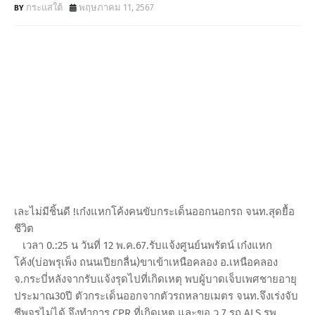
กระแสใต้
พฤษภาคม 11, 2567
เละไม่มีชิ้นดี !เก๋งแหกโค้งคนขับกระเด็นออกนอกรถ จนท.สุดยื้อ
ชีวิต
เวลา 0.:25 น วันที่ 12 พ.ค.67.รับแจ้งศูนย์นพรัตน์ เก๋งแหก
โค้ง(บ่อพรุเพ็ง ถนนเปียกลื่น)ขาเข้าเหนือคลอง อ.เหนือคลอง
จ.กระบี่หลังจากรับแจ้งรุดไปที่เกิดเหตุ พบผู้บาดเจ็บเพศชายอายุ
ประมาณ30ปี ตัวกระเด็นออกจากตัวรถหลายเมตร จนท.จึงเร่งจับ
ชีพจรไม่ได้ จึงทำการ CPR ที่เกิดเหตุ และขอ ว.7 รถ ALS รพ