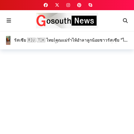
รัสเซีย 🇷🇺 🇹🇭 ไทย|คุณแม่ร่ำไห้อำลาลูกน้อยชาวรัสเซีย “ได
อานา” และ “โรมัน” ครั้งสุดท้าย ท่ามกลางบรรยากาศที่เต็มไป
ด้วยความโศกเศร้า