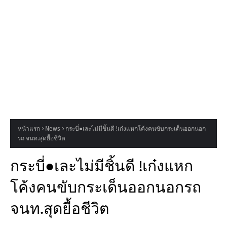
หน้าแรก
News
กระบี่●เละไม่มีชิ้นดี !เก๋งแหกโค้งคนขับกระเด็นออกนอก
รถ จนท.สุดยื้อชีวิต
กระบี่●เละไม่มีชิ้นดี !เก๋งแหก
โค้งคนขับกระเด็นออกนอกรถ
จนท.สุดยื้อชีวิต