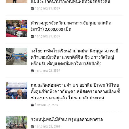
แม่แงะ เกิดน้ำป่ากะทันหันพัดท่วมรถครึ่งคัน
กรกฎาคม 31, 2569
ตำรวจภูธรจังหวัดมุกดาหาร จับกุมยาเสพติด
(ยาบ้า) 2,000,000 เม็ด
กรกฎาคม 31, 2569
วงโยธวาทิตโรงเรียนอำมาตย์พานิชนุกูล จ.กระบี่
คว้าแชมป์เวทีนานาชาติที่จีน ซิว 2 รางวัลใหญ่
พร้อมรับเชิญแสดงที่มหาวิทยาลัยปักกิ่ง
กรกฎาคม 22, 2569
กต.สะกิดต่อมความจำ UN อย่าลืม ปี1970 ให้ไทย
ตั้งศูนย์พักพิงชาวกัมพูชา หนีสงครามกลางเมือง ชี้
ชาวเขมร มาอยู่แล้ว ไม่ยอมกลับประเทศ
สิงหาคม 02, 2569
รวบหนุ่มขนไม้สักแปรรูปมูลค่ามหาศาล
กรกฎาคม 25, 2569