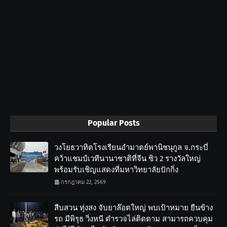
Popular Posts
วงโยธวาทิตโรงเรียนอำมาตย์พานิชนุกูล จ.กระบี่
คว้าแชมป์เวทีนานาชาติที่จีน ซิว 2 รางวัลใหญ่
พร้อมรับเชิญแสดงที่มหาวิทยาลัยปักกิ่ง
กรกฎาคม 22, 2569
สืบสวน ทุ่งสง จับยาล๊อตใหญ่ พบเป้าหมาย ยืนข้าง
รถ มีพิรุธ วิ่งหนี ตำรวจไล่ติดตาม สามารถควบคุม