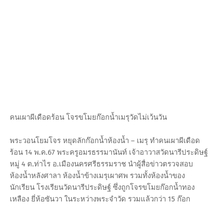
คนเผาผีเดือดร้อน โจรขโมยก๊อกน้ำเมรุวัดไม่เว้นวัน
พระวอนโยมโจร หยุดลักก๊อกน้ำห้องน้ำ – เมรุ ทำคนเผาผีเดือด
ร้อน 14 พ.ค.67 พระครูอมรธรรมานันท์ เจ้าอาวาสวัดนารีประดิษฐ์
หมู่ 4 ต.ท่าไร อ.เมืองนครศรีธรรมราช นำผู้สื่อข่าวตรวจสอบ
ห้องน้ำหลังศาลา ห้องน้ำข้างเมรุเผาศพ รวมทั้งห้องน้ำของ
นักเรียน โรงเรียนวัดนารีประดิษฐ์ ซึ่งถูกโจรขโมยก๊อกน้ำทอง
เหลือง ยี่ห้อซันวา ในระหว่างพระจำวัด รวมแล้วกว่า 15 ก๊อก