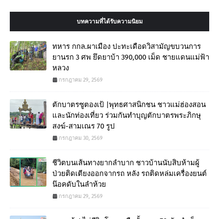
บทความที่ได้รับความนิยม
ทหาร กกล.ผาเมือง ปะทะเดือดวิสามัญขบวนการ
ยานรก 3 ศพ ยึดยาบ้า 390,000 เม็ด ชายแดนแม่ฟ้า
หลวง
กรกฎาคม 29, 2569
ตักบาตรซูตองเป้ |พุทธศาสนิกชน ชาวแม่ฮ่องสอน
และนักท่องเที่ยว ร่วมกันทำบุญตักบาตรพระภิกษุ
สงฆ์-สามเณร 70 รูป
กรกฎาคม 30, 2569
ชีวิตบนเส้นทางยากลำบาก ชาวบ้านนับสิบห้ามผู้
ป่วยติดเตียงออกจากรถ หลัง รถติดหล่มเครื่องยนต์
น๊อคดับในลำห้วย
กรกฎาคม 29, 2569