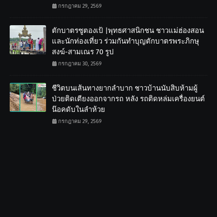
กรกฎาคม 29, 2569
ตักบาตรซูตองเป้ |พุทธศาสนิกชน ชาวแม่ฮ่องสอน
และนักท่องเที่ยว ร่วมกันทำบุญตักบาตรพระภิกษุ
สงฆ์-สามเณร 70 รูป
กรกฎาคม 30, 2569
ชีวิตบนเส้นทางยากลำบาก ชาวบ้านนับสิบห้ามผู้
ป่วยติดเตียงออกจากรถ หลัง รถติดหล่มเครื่องยนต์
น๊อคดับในลำห้วย
กรกฎาคม 29, 2569