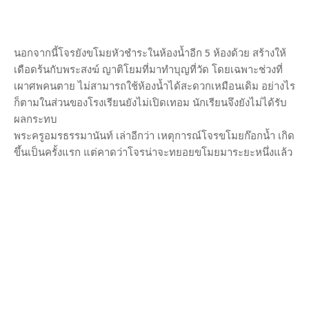
นอกจากนี้โจรยังขโมยหัวชำระในห้องน้ำอีก 5 ห้องด้วย สร้างให้
เดือดร้นกับพระสงฆ์ ญาติโยมที่มาทำบุญที่วัด โดยเฉพาะช่วงที่
เผาศพคนตาย ไม่สามารถใช้ห้องน้ำได้สะดวกเหมือนเดิม อย่างไร
ก็ตามในส่วนของโรงเรียนยังไม่เปิดเทอม นักเรียนจึงยังไม่ได้รับ
ผลกระทบ
พระครูอมรธรรมานันท์ เล่าอีกว่า เหตุการณ์โจรขโมยก๊อกน้ำ เกิด
ขึ้นเป็นครั้งแรก แต่คาดว่าโจรน่าจะทยอยขโมยมาระยะหนึ่งแล้ว