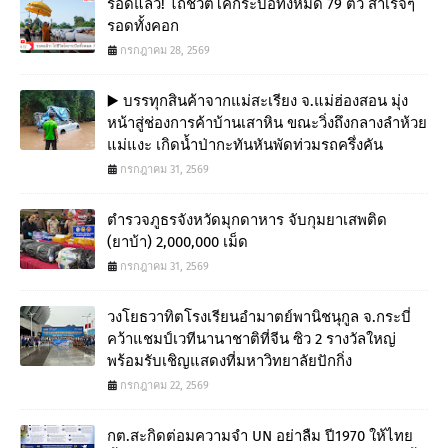
รอดแล้ว! ไถ่ชีวิตโคกระบือทั้งหมด 79 ตัว สำเร็จๆ
รอดทั้งคอก
กรกฎาคม 28, 2569
▶️ บรรทุกสินค้าจากแม่สะเรียง จ.แม่ฮ่องสอน มุ่ง
หน้าสู่ช่องการค้าบ้านเสาหิน ขณะวิ่งถึงกลางลำห้วย
แม่แงะ เกิดน้ำป่ากะทันหันพัดท่วมรถครึ่งคัน
กรกฎาคม 31, 2569
ตำรวจภูธรจังหวัดมุกดาหาร จับกุมยาเสพติด
(ยาบ้า) 2,000,000 เม็ด
กรกฎาคม 31, 2569
วงโยธวาทิตโรงเรียนอำมาตย์พานิชนุกูล จ.กระบี่
คว้าแชมป์เวทีนานาชาติที่จีน ซิว 2 รางวัลใหญ่
พร้อมรับเชิญแสดงที่มหาวิทยาลัยปักกิ่ง
กรกฎาคม 22, 2569
กต.สะกิดต่อมความจำ UN อย่าลืม ปี1970 ให้ไทย