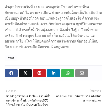
ล่าสุดบ่ายวานวันที่ 13 พ.ค. พระลูกวัดสังเกตเห็นชายขี่รถ
จักรยานยนต์ ไม่ทราบทะเบียน สวมหมวกกันน็อคเต็มใบ เดินป่วน
เปี้ยนอยู่หน้าห้องน้ำวัด ตอนแรกพระลูกวัดไม่เอะใจ คิดว่าน่าจะ
มาเข้าห้องน้ำตามปกติ เพราะวัดเป็นของชุมชน ญาติโยมสามารถ
เข้าออกได้ กระทั้งน้ำไหลพุ่งออกจากห้องน้ำ จึงรู้ว่าก๊อกน้ำทอง
เหลือง หัวชำระถูกขโมย อย่างไรก็ตามยังไม่ได้แจ้งความ แต่
อยากฝากโยมโจร ให้หยุดพฤติกรรมสร้างความเดือดร้อนให้กับ
วัด พระสงฆ์ เพราะผิดศีลธรรม ผิดกฎหมาย
News
เก่ากว่า
ใหม่กว่า
ชาวลำภูกว่า1พันครัวเรือนเคราะห์ซ้ำ
อวดเบ่งบารมีบุกจับ "สปาร์ค ตลิ่งชัน"
กรรมซัด ถกน้ำท่วมหนักในรอบ50ปี
สาดกระสุนเล่น
ได้ค่าเยียวยาไม่เป็นธรรม โอดจี้นา