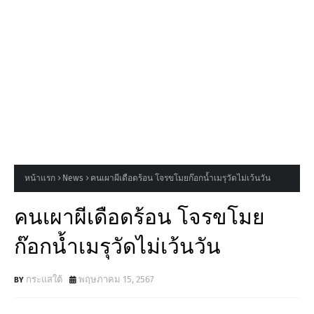
หน้าแรก
News
คนเผาผีเดือดร้อน โจรขโมยก๊อกน้ำเมรุวัดไม่เว้นวัน
คนเผาผีเดือดร้อน โจรขโมย
ก๊อกน้ำเมรุวัดไม่เว้นวัน
กระแสใต้
พฤษภาคม 15, 2567