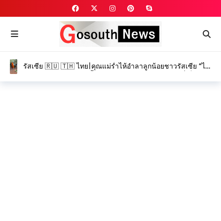
รัสเซีย 🇷🇺 🇹🇭 ไทย|คุณแม่ร่ำไห้อำลาลูกน้อยชาวรัสเซีย “ได
อานา” และ “โรมัน” ครั้งสุดท้าย ท่ามกลางบรรยากาศที่เต็มไป
ด้วยความโศกเศร้า