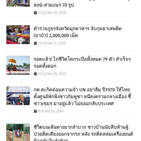
สงฆ์-สามเณร 70 รูป
กรกฎาคม 30, 2569
ตำรวจภูธรจังหวัดมุกดาหาร จับกุมยาเสพติด
(ยาบ้า) 2,000,000 เม็ด
กรกฎาคม 31, 2569
รอดแล้ว! ไถ่ชีวิตโคกระบือทั้งหมด 79 ตัว สำเร็จๆ
รอดทั้งคอก
กรกฎาคม 28, 2569
กต.สะกิดต่อมความจำ UN อย่าลืม ปี1970 ให้ไทย
ตั้งศูนย์พักพิงชาวกัมพูชา หนีสงครามกลางเมือง ชี้
ชาวเขมร มาอยู่แล้ว ไม่ยอมกลับประเทศ
สิงหาคม 02, 2569
ชีวิตบนเส้นทางยากลำบาก ชาวบ้านนับสิบห้ามผู้
ป่วยติดเตียงออกจากรถ หลัง รถติดหล่มเครื่องยนต์