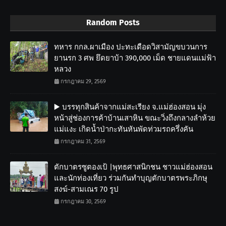
Random Posts
ทหาร กกล.ผาเมือง ปะทะเดือดวิสามัญขบวนการ
ยานรก 3 ศพ ยึดยาบ้า 390,000 เม็ด ชายแดนแม่ฟ้า
หลวง
กรกฎาคม 29, 2569
▶️ บรรทุกสินค้าจากแม่สะเรียง จ.แม่ฮ่องสอน มุ่ง
หน้าสู่ช่องการค้าบ้านเสาหิน ขณะวิ่งถึงกลางลำห้วย
แม่แงะ เกิดน้ำป่ากะทันหันพัดท่วมรถครึ่งคัน
กรกฎาคม 31, 2569
ตักบาตรซูตองเป้ |พุทธศาสนิกชน ชาวแม่ฮ่องสอน
และนักท่องเที่ยว ร่วมกันทำบุญตักบาตรพระภิกษุ
สงฆ์-สามเณร 70 รูป
กรกฎาคม 30, 2569