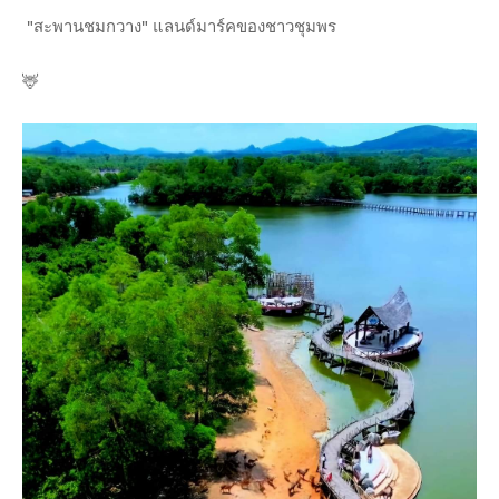
"สะพานชมกวาง" แลนด์มาร์คของชาวชุมพร
🦌