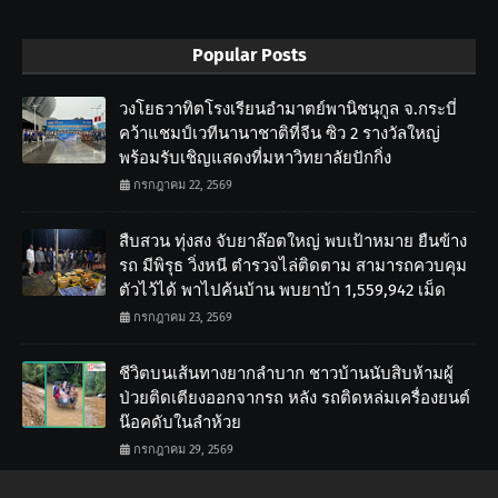
Popular Posts
วงโยธวาทิตโรงเรียนอำมาตย์พานิชนุกูล จ.กระบี่
คว้าแชมป์เวทีนานาชาติที่จีน ซิว 2 รางวัลใหญ่
พร้อมรับเชิญแสดงที่มหาวิทยาลัยปักกิ่ง
กรกฎาคม 22, 2569
สืบสวน ทุ่งสง จับยาล๊อตใหญ่ พบเป้าหมาย ยืนข้าง
รถ มีพิรุธ วิ่งหนี ตำรวจไล่ติดตาม สามารถควบคุม
ตัวไว้ได้ พาไปค้นบ้าน พบยาบ้า 1,559,942 เม็ด
กรกฎาคม 23, 2569
ชีวิตบนเส้นทางยากลำบาก ชาวบ้านนับสิบห้ามผู้
ป่วยติดเตียงออกจากรถ หลัง รถติดหล่มเครื่องยนต์
น๊อคดับในลำห้วย
กรกฎาคม 29, 2569