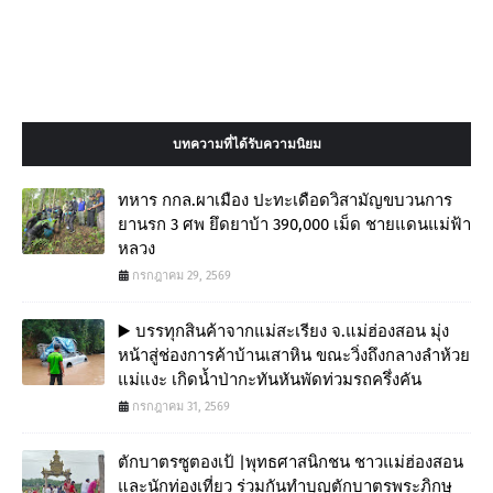
บทความที่ได้รับความนิยม
ทหาร กกล.ผาเมือง ปะทะเดือดวิสามัญขบวนการ
ยานรก 3 ศพ ยึดยาบ้า 390,000 เม็ด ชายแดนแม่ฟ้า
หลวง
กรกฎาคม 29, 2569
▶️ บรรทุกสินค้าจากแม่สะเรียง จ.แม่ฮ่องสอน มุ่ง
หน้าสู่ช่องการค้าบ้านเสาหิน ขณะวิ่งถึงกลางลำห้วย
แม่แงะ เกิดน้ำป่ากะทันหันพัดท่วมรถครึ่งคัน
กรกฎาคม 31, 2569
ตักบาตรซูตองเป้ |พุทธศาสนิกชน ชาวแม่ฮ่องสอน
และนักท่องเที่ยว ร่วมกันทำบุญตักบาตรพระภิกษุ