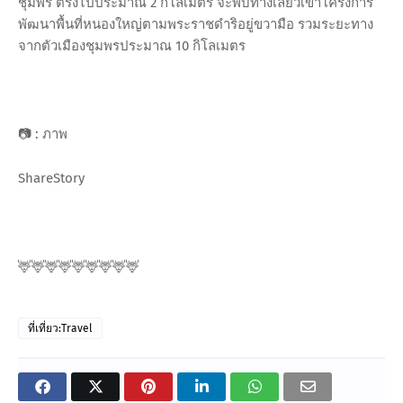
ชุมพร ตรงไปประมาณ 2 กิโลเมตร จะพบทางเลี้ยวเข้าโครงการ
พัฒนาพื้นที่หนองใหญ่ตามพระราชดำริอยู่ขวามือ รวมระยะทาง
จากตัวเมืองชุมพรประมาณ 10 กิโลเมตร
📷 : ภาพ
ShareStory
🦌🦌🦌🦌🦌🦌🦌🦌🦌
ที่เที่ยว:Travel