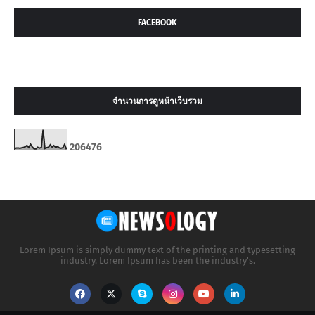
FACEBOOK
จำนวนการดูหน้าเว็บรวม
2
0
6
4
7
6
Lorem Ipsum is simply dummy text of the printing and typesetting
industry. Lorem Ipsum has been the industry's.