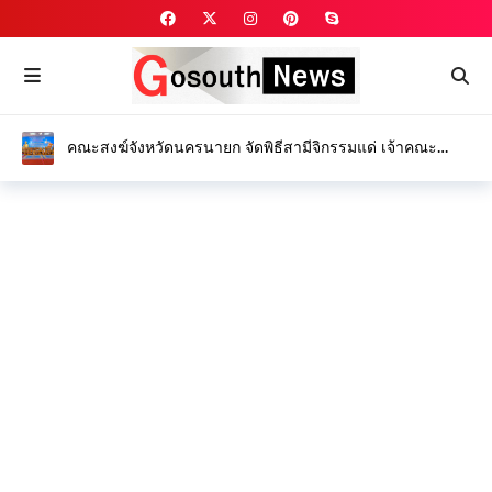
คณะสงฆ์จังหวัดนครนายก จัดพิธีสามีจิกรรมแด่ เจ้าคณะ
จังหวัดนครนายก