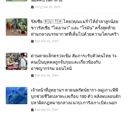
น๊อคดับในลำห้วย
กรกฎาคม 29, 2569
รัสเซีย 🇷🇺 🇹🇭 ไทย|คุณแม่ร่ำไห้อำลาลูกน้อย
ชาวรัสเซีย “ไดอานา” และ “โรมัน” ครั้งสุดท้าย
ท่ามกลางบรรยากาศที่เต็มไปด้วยความโศกเศร้า
สิงหาคม 06, 2569
ด่านหาดเล็กตรวจเข้ม สัมภาระรับตัวคนไทย 14
คนเป็นบุคคลถูกจับกุมและเกี่ยวข้องกับ
อาชญากรรม ออนไลน์
สิงหาคม 06, 2569
เจ้าหน้าที่อุทยานฯ หาดนพรัตน์ธารา-หมู่เกาะพีพี
บุกช่วยชีวิตปลาทะเลเกือบ 100 ตัว หลังพบลอบดัก
ปลาผิดกฎหมายกลางแนวปะการังเกาะบิดะนอก
สิงหาคม 03, 2569