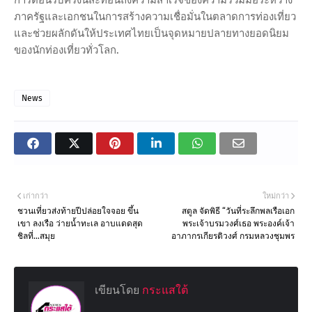
การต้อนรับครั้งนี้สะท้อนถึงความสำเร็จของความร่วมมือระหว่าง
ภาครัฐและเอกชนในการสร้างความเชื่อมั่นในตลาดการท่องเที่ยว
และช่วยผลักดันให้ประเทศไทยเป็นจุดหมายปลายทางยอดนิยม
ของนักท่องเที่ยวทั่วโลก.
News
เก่ากว่า
ใหม่กว่า
ชวนเที่ยวส่งท้ายปีปล่อยใจจอย ขึ้น
สตูล จัดพิธี “วันที่ระลึกพลเรือเอก
เขา ลงเรือ ว่ายน้ำทะเล อาบแดดสุด
พระเจ้าบรมวงศ์เธอ พระองค์เจ้า
ชิลที่…สมุย
อาภากรเกียรติวงศ์ กรมหลวงชุมพร
เขียนโดย
กระแสใต้