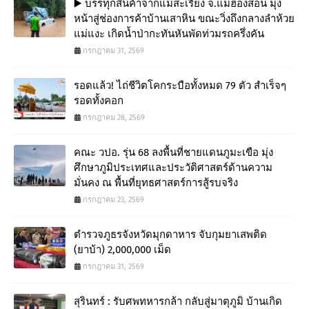
▶️ บรรทุกสินค้าจากแม่สะเรียง จ.แม่ฮ่องสอน มุ่ง
หน้าสู่ช่องการค้าบ้านเสาหิน ขณะวิ่งถึงกลางลำห้วย
แม่แงะ เกิดน้ำป่ากะทันหันพัดท่วมรถครึ่งคัน
กรกฎาคม 31, 2569
รอดแล้ว! ไถ่ชีวิตโคกระบือทั้งหมด 79 ตัว สำเร็จๆ
รอดทั้งคอก
กรกฎาคม 28, 2569
คณะ วปอ. รุ่น 68 ลงพื้นที่ชายแดนภูมะเขือ มุ่ง
ศึกษาภูมิประเทศและประวัติศาสตร์ด้านความ
มั่นคง ณ พื้นที่ยุทธศาสตร์การสู้รบจริง
กรกฎาคม 23, 2569
ตำรวจภูธรจังหวัดมุกดาหาร จับกุมยาเสพติด
(ยาบ้า) 2,000,000 เม็ด
กรกฎาคม 31, 2569
สุรินทร์ : รับศพทหารกล้า กลับสู่มาตุภูมิ บ้านเกิด