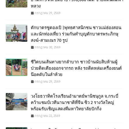
หลวง
กรกฎาคม 29, 2569
ตักบาตรซูตองเป้ |พุทธศาสนิกชน ชาวแม่ฮ่องสอน
และนักท่องเที่ยว ร่วมกันทำบุญตักบาตรพระภิกษุ
สงฆ์-สามเณร 70 รูป
กรกฎาคม 30, 2569
ชีวิตบนเส้นทางยากลำบาก ชาวบ้านนับสิบห้ามผู้
ป่วยติดเตียงออกจากรถ หลัง รถติดหล่มเครื่องยนต์
น๊อคดับในลำห้วย
กรกฎาคม 29, 2569
วงโยธวาทิตโรงเรียนอำมาตย์พานิชนุกูล จ.กระบี่
คว้าแชมป์เวทีนานาชาติที่จีน ซิว 2 รางวัลใหญ่
พร้อมรับเชิญแสดงที่มหาวิทยาลัยปักกิ่ง
กรกฎาคม 22, 2569