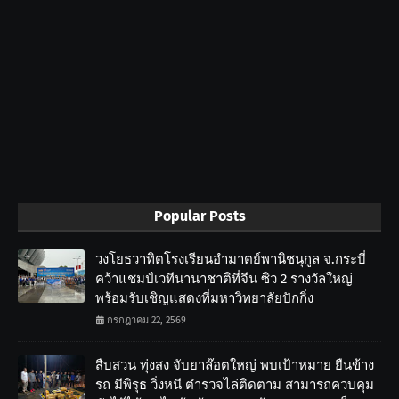
Popular Posts
วงโยธวาทิตโรงเรียนอำมาตย์พานิชนุกูล จ.กระบี่
คว้าแชมป์เวทีนานาชาติที่จีน ซิว 2 รางวัลใหญ่
พร้อมรับเชิญแสดงที่มหาวิทยาลัยปักกิ่ง
กรกฎาคม 22, 2569
สืบสวน ทุ่งสง จับยาล๊อตใหญ่ พบเป้าหมาย ยืนข้าง
รถ มีพิรุธ วิ่งหนี ตำรวจไล่ติดตาม สามารถควบคุม