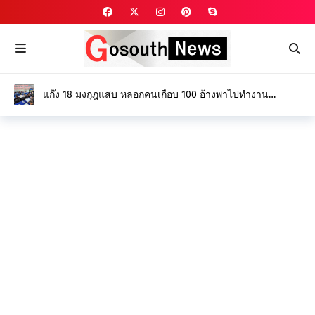
แก๊ง 18 มงกุฎแสบ หลอกคนเกือบ 100 อ้างพาไปทำงาน
ไอร์แลนด์ - แคนาดา