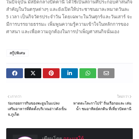
ในปัจจุบัน มัสยิดกลางปัตตานี ได้ใช้เป็นสถานที่ประกอบศาสนกิจ
สำคัญในวันตรุษต่างๆ และยังเปิดให้ประชาชนมาละหมาดวันละ
5 เวลา เป็นกิจวัตรประจำวัน โดยเฉพาะในวันศุกร์และวันเสาร์ จะ
มีการบรรยายธรรมะ เพิ่มพูนความรู้ความเข้าใจในหลักการของ
ศาสนา และเพื่อความถูกต้องในการบำเพ็ญศาสนกิจนั่นเอง
สกู๊ปพิเศษ
เก่ากว่า
ใหม่กว่า
ร่องรอยการกินของพะยูนในแปลง
หาดตะโละกาโปร์" ถิ่นเรือกอและ เล่น
เสริมอาหารที่ติดตั้งบริเวณอ่าวตังเข็น
น้ำ ชมอาทิตย์ตกดิน ที่เที่ยวปัตตานี
จ.ภูเก็ต
เขียนโดย
กระแสใต้