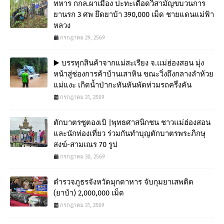
ทหาร กกล.ผาเมือง ปะทะเดือดวิสามัญขบวนการ
ยานรก 3 ศพ ยึดยาบ้า 390,000 เม็ด ชายแดนแม่ฟ้า
หลวง
กรกฎาคม 29, 2569
▶️ บรรทุกสินค้าจากแม่สะเรียง จ.แม่ฮ่องสอน มุ่ง
หน้าสู่ช่องการค้าบ้านเสาหิน ขณะวิ่งถึงกลางลำห้วย
แม่แงะ เกิดน้ำป่ากะทันหันพัดท่วมรถครึ่งคัน
กรกฎาคม 31, 2569
ตักบาตรซูตองเป้ |พุทธศาสนิกชน ชาวแม่ฮ่องสอน
และนักท่องเที่ยว ร่วมกันทำบุญตักบาตรพระภิกษุ
สงฆ์-สามเณร 70 รูป
กรกฎาคม 30, 2569
ตำรวจภูธรจังหวัดมุกดาหาร จับกุมยาเสพติด
(ยาบ้า) 2,000,000 เม็ด
กรกฎาคม 31, 2569