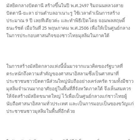
มัสยิดกลางปัตตานี สร้างขึ้นในปี พ.ศ.2497 ริมถนนหลวงสาย
ปัตตานี-ยะลา ย่านตำบลอาเนาะรู ใช้เวลาดำเนินการสร้าง
ประมาณ 9 ปี เลยทีเดียวค่ะ และทำพิธีเปิดโดย จอมพลสฤษดิ์
ธนะรัชต์ เมื่อวันที่ 25 พฤษภาคม พ.ศ.2506 เพื่อให้เป็นศูนย์กลาง
ในการประกอบศาสนกิจของชาวไทยมุสลิมในภาคใต้
ในการสร้างมัสยิดกลางแห่งนี้นั้นมาจากแนวคิดของรัฐบาลที่
ตระหนักถึงความสำคัญของศาสนาอิสลามซึ่งเป็นศาสนาที่
ประชาชนชาวปัตตานีส่วนใหญ่นับถืออย่างเคร่งครัด รวมทั้งมีชาว
มุสลิมจำนวนมากอาศัยอยู่ในพื้นที่สี่จังหวัดภาคใต้ จึงเห็นสมควร
ให้จัดสร้างมัสยิดขนาดใหญ่ ไว้เพื่อเป็นศูนย์กลางแก่ชาวไทยผู้
นับถือศาสนาอิสลามทั่วประเทศ และเป็นการมอบเป็นของขวัญแก่
ประชาชนชาวมุสลิมในพื้นที่อีกด้วย