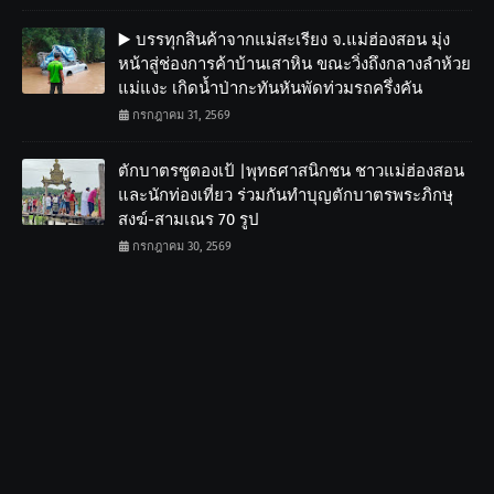
▶️ บรรทุกสินค้าจากแม่สะเรียง จ.แม่ฮ่องสอน มุ่ง
หน้าสู่ช่องการค้าบ้านเสาหิน ขณะวิ่งถึงกลางลำห้วย
แม่แงะ เกิดน้ำป่ากะทันหันพัดท่วมรถครึ่งคัน
กรกฎาคม 31, 2569
ตักบาตรซูตองเป้ |พุทธศาสนิกชน ชาวแม่ฮ่องสอน
และนักท่องเที่ยว ร่วมกันทำบุญตักบาตรพระภิกษุ
สงฆ์-สามเณร 70 รูป
กรกฎาคม 30, 2569