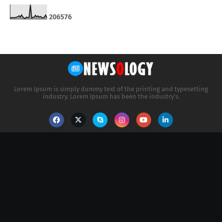
2
0
6
5
7
6
Lorem Ipsum is simply dummy text of the printing and typesetting
industry. Lorem Ipsum has been the industry's.