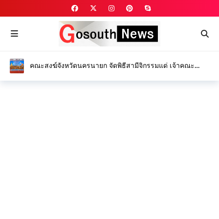
คณะสงฆ์จังหวัดนครนายก จัดพิธีสามีจิกรรมแด่ เจ้าคณะ
จังหวัดนครนายก