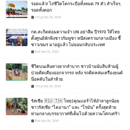
รอดแล้ว! ไถ่ชีวิตโคกระบือทั้งหมด 79 ตัว สำเร็จๆ
รอดทั้งคอก
กรกฎาคม 28, 2569
กต.สะกิดต่อมความจำ UN อย่าลืม ปี1970 ให้ไทย
ตั้งศูนย์พักพิงชาวกัมพูชา หนีสงครามกลางเมือง ชี้
ชาวเขมร มาอยู่แล้ว ไม่ยอมกลับประเทศ
สิงหาคม 02, 2569
ชีวิตบนเส้นทางยากลำบาก ชาวบ้านนับสิบห้ามผู้
ป่วยติดเตียงออกจากรถ หลัง รถติดหล่มเครื่องยนต์
น๊อคดับในลำห้วย
กรกฎาคม 29, 2569
รัสเซีย 🇷🇺 🇹🇭 ไทย|คุณแม่ร่ำไห้อำลาลูกน้อย
ชาวรัสเซีย “ไดอานา” และ “โรมัน” ครั้งสุดท้าย
ท่ามกลางบรรยากาศที่เต็มไปด้วยความโศกเศร้า
สิงหาคม 06, 2569