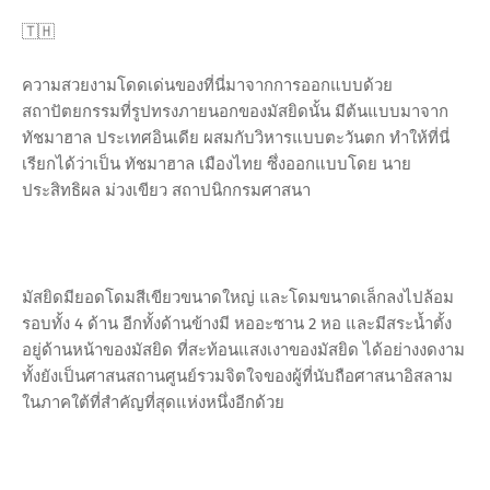
🇹🇭
ความสวยงามโดดเด่นของที่นี่มาจากการออกแบบด้วย
สถาปัตยกรรมที่รูปทรงภายนอกของมัสยิดนั้น มีต้นแบบมาจาก
ทัชมาฮาล ประเทศอินเดีย ผสมกับวิหารแบบตะวันตก ทำให้ที่นี่
เรียกได้ว่าเป็น ทัชมาฮาล เมืองไทย ซึ่งออกแบบโดย นาย
ประสิทธิผล ม่วงเขียว สถาปนิกกรมศาสนา
มัสยิดมียอดโดมสีเขียวขนาดใหญ่ และโดมขนาดเล็กลงไปล้อม
รอบทั้ง 4 ด้าน อีกทั้งด้านข้างมี หออะซาน 2 หอ และมีสระน้ำตั้ง
อยู่ด้านหน้าของมัสยิด ที่สะท้อนแสงเงาของมัสยิด ได้อย่างงดงาม
ทั้งยังเป็นศาสนสถานศูนย์รวมจิตใจของผู้ที่นับถือศาสนาอิสลาม
ในภาคใต้ที่สำคัญที่สุดแห่งหนึ่งอีกด้วย