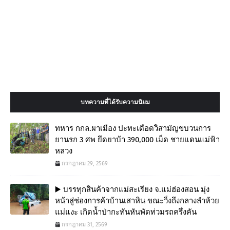
บทความที่ได้รับความนิยม
ทหาร กกล.ผาเมือง ปะทะเดือดวิสามัญขบวนการ
ยานรก 3 ศพ ยึดยาบ้า 390,000 เม็ด ชายแดนแม่ฟ้า
หลวง
กรกฎาคม 29, 2569
▶️ บรรทุกสินค้าจากแม่สะเรียง จ.แม่ฮ่องสอน มุ่ง
หน้าสู่ช่องการค้าบ้านเสาหิน ขณะวิ่งถึงกลางลำห้วย
แม่แงะ เกิดน้ำป่ากะทันหันพัดท่วมรถครึ่งคัน
กรกฎาคม 31, 2569