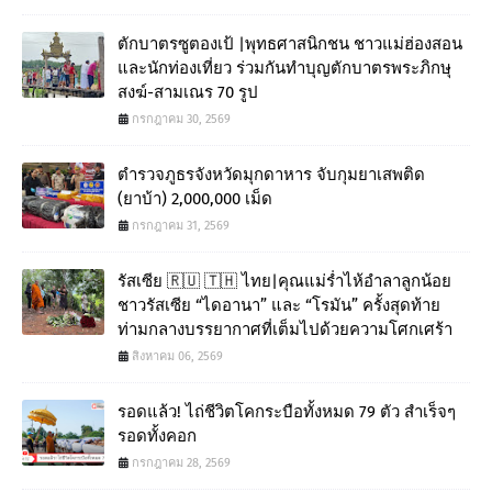
ตักบาตรซูตองเป้ |พุทธศาสนิกชน ชาวแม่ฮ่องสอน
และนักท่องเที่ยว ร่วมกันทำบุญตักบาตรพระภิกษุ
สงฆ์-สามเณร 70 รูป
กรกฎาคม 30, 2569
ตำรวจภูธรจังหวัดมุกดาหาร จับกุมยาเสพติด
(ยาบ้า) 2,000,000 เม็ด
กรกฎาคม 31, 2569
รัสเซีย 🇷🇺 🇹🇭 ไทย|คุณแม่ร่ำไห้อำลาลูกน้อย
ชาวรัสเซีย “ไดอานา” และ “โรมัน” ครั้งสุดท้าย
ท่ามกลางบรรยากาศที่เต็มไปด้วยความโศกเศร้า
สิงหาคม 06, 2569
รอดแล้ว! ไถ่ชีวิตโคกระบือทั้งหมด 79 ตัว สำเร็จๆ
รอดทั้งคอก
กรกฎาคม 28, 2569