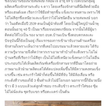
ซึ่งเป็นบ้านของนายสมพงษ์ กล่อมใจ อายุ 69 ปี เปิดเป็นกลุ่มผู้
ผลิตเครื่องจักสานระดับ 4 ดาว โดยเครื่องจักสานที่นี่ผลิตด้วยมือ
หรือแฮนด์เมด เรียกว่าใช้มือทำทุกชิ้น แข็งแรง ทนทาน เพราะใช้
ไม้ไผ่สีสุกซึ่งเหนียวและแข็งกว่าไม้ไผ่ชนิดอื่น นายสมพงษ์ บอก
ว่า ในอดีตเมื่อปี 2539 ตนเป็นผู้นำท้องที่ โดยเป็นผู้ใหญ่บ้านน้ำพุ
ตอนนั้นอายุ 40 ปี เป็นมาเรื่อยจนปลดเกษียณ จากนั้นได้มีผู้มา
ติดต่อให้ไปเป็น รอง นายก อบต.บ้านแป้น ซึ่งตอบตกลงและ
ปัจจุบันนี้ก็ยังเป็นอยู่ เริ่มแรกของการเข้ามาจับงานด้านเครื่อง
จักสานก็เพราะเห็นว่าจากที่เคยไปอบรมมาแล้วหลายแห่ง ได้รับ
ความรู้มากมายจึงคิดว่าหากเราเอามาทำบ้างก็จะดีเพราะไม่ไผ่
บ้านหรือที่เรียกว่าไม้สีสุก เป็นไม้ไผ่ที่เหนียวแข็งทนกว่าไม่ไผ่อื่น
ประกอบกับได้เห็นผลิตภัณฑ์เครื่องจักสานจากที่อื่นมาโดยถ่าย
ภาพมาแล้วนำมาผลิตแต่ได้ดัดแปลงเพิ่มขึ้นให้มีความคงทนแข็ง
แรงขึ้น เช่น ตระกร้าใส่ผ้าก็ต่อขึ้นให้มีที่จับ ให้มีล้อเลื่อน หรือ
กระด้งที่วางของก็มี 3 ชั้นทำแล้วไม่มีโยกเยก นอกจากนี้ก็มีมวยนึ่ง
ข้าว มี 3 แบบแล้วแต่ลูกค้าชอบ กระติบข้าว ตระกร้าใส่ของ ซุ้ม
ไม้ไผ่นั่งเล่น ชุดรับแขก หรือตะแคร่ เป็นต้น