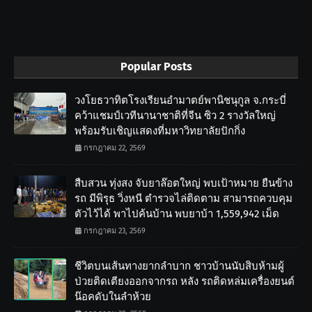
Popular Posts
วงโยธวาทิตโรงเรียนอำมาตย์พานิชนุกูล จ.กระบี่
คว้าแชมป์เวทีนานาชาติที่จีน ซิว 2 รางวัลใหญ่
พร้อมรับเชิญแสดงที่มหาวิทยาลัยปักกิ่ง
กรกฎาคม 22, 2569
สืบสวน ทุ่งสง จับยาล๊อตใหญ่ พบเป้าหมาย ยืนข้าง
รถ มีพิรุธ วิ่งหนี ตำรวจไล่ติดตาม สามารถควบคุม
ตัวไว้ได้ พาไปค้นบ้าน พบยาบ้า 1,559,942 เม็ด
กรกฎาคม 23, 2569
ชีวิตบนเส้นทางยากลำบาก ชาวบ้านนับสิบห้ามผู้
ป่วยติดเตียงออกจากรถ หลัง รถติดหล่มเครื่องยนต์
น๊อคดับในลำห้วย