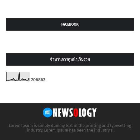
FACEBOOK
จำนวนการดูหน้าเว็บรวม
2
0
6
8
6
2
Lorem Ipsum is simply dummy text of the printing and typesetting
industry. Lorem Ipsum has been the industry's.