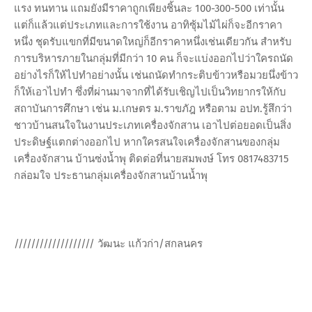
แรง ทนทาน แถมยังมีราคาถูกเพียงชิ้นละ 100-300-500 เท่านั้น
แต่ก็แล้วแต่ประเภทและการใช้งาน อาทิซุ้มไม้ไผ่ก็จะอีกราคา
หนึ่ง ชุดรับแขกที่มีขนาดใหญ่ก็อีกราคาหนึ่งเช่นเดียวกัน สำหรับ
การบริหารภายในกลุ่มที่มีกว่า 10 คน ก็จะแบ่งออกไปว่าใครถนัด
อย่างไรก็ให้ไปทำอย่างนั้น เช่นถนัดทำกระติบข้าวหรือมวยนึ่งข้าว
ก็ให้เอาไปทำ ซึ่งที่ผ่านมาจากที่ได้รับเชิญไปเป็นวิทยากรให้กับ
สถาบันการศึกษา เช่น ม.เกษตร ม.ราขภัฎ หรือตาม อปท.รู้สึกว่า
ชาวบ้านสนใจในงานประเภทเครื่องจักสาน เอาไปต่อยอดเป็นสิ่ง
ประดิษฐ์แตกต่างออกไป หากใครสนใจเครื่องจักสานของกลุ่ม
เครื่องจักสาน บ้านซ่งน้ำพุ ติดต่อที่นายสมพงษ์ โทร 0817483715
กล่อมใจ ประธานกลุ่มเครื่องจักสานบ้านน้ำพุ
/////////////////// วัฒนะ แก้วก่า/สกลนคร