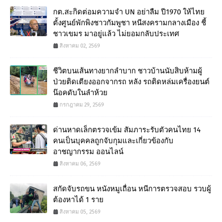
กต.สะกิดต่อมความจำ UN อย่าลืม ปี1970 ให้ไทย
ตั้งศูนย์พักพิงชาวกัมพูชา หนีสงครามกลางเมือง ชี้
ชาวเขมร มาอยู่แล้ว ไม่ยอมกลับประเทศ
สิงหาคม 02, 2569
ชีวิตบนเส้นทางยากลำบาก ชาวบ้านนับสิบห้ามผู้
ป่วยติดเตียงออกจากรถ หลัง รถติดหล่มเครื่องยนต์
น๊อคดับในลำห้วย
กรกฎาคม 29, 2569
ด่านหาดเล็กตรวจเข้ม สัมภาระรับตัวคนไทย 14
คนเป็นบุคคลถูกจับกุมและเกี่ยวข้องกับ
อาชญากรรม ออนไลน์
สิงหาคม 06, 2569
สกัดจับรถขน หนังหมูเถื่อน หนีการตรวจสอบ รวบผู้
ต้องหาได้ 1 ราย
สิงหาคม 05, 2569