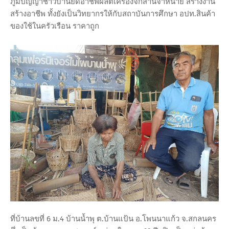
ภูมิปัญญาชาวบ้านยึดอาชีพผลิตเครื่องจักสานจำหน่าย สร้างงาน
สร้างอาชีพ ทั้งยังเป็นวิทยากรให้กับสถาบันการศึกษา อปท.สินค้า
ของใช้ในครัวเรือน ราคาถูก
ที่บ้านลขที่ 6 ม.4 บ้านน้ำพุ ต.บ้านแป้น อ.โพนนาแก้ว จ.สกลนคร