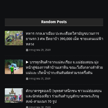
Random Posts
ทหาร กกล.ผาเมือง ปะทะเดือดวิสามัญขบวนการ
ยานรก 3 ศพ ยึดยาบ้า 390,000 เม็ด ชายแดนแม่ฟ้า
หลวง
กรกฎาคม 29, 2569
▶️ บรรทุกสินค้าจากแม่สะเรียง จ.แม่ฮ่องสอน มุ่ง
หน้าสู่ช่องการค้าบ้านเสาหิน ขณะวิ่งถึงกลางลำห้วย
แม่แงะ เกิดน้ำป่ากะทันหันพัดท่วมรถครึ่งคัน
กรกฎาคม 31, 2569
ตักบาตรซูตองเป้ |พุทธศาสนิกชน ชาวแม่ฮ่องสอน
และนักท่องเที่ยว ร่วมกันทำบุญตักบาตรพระภิกษุ
สงฆ์-สามเณร 70 รูป
กรกฎาคม 30, 2569