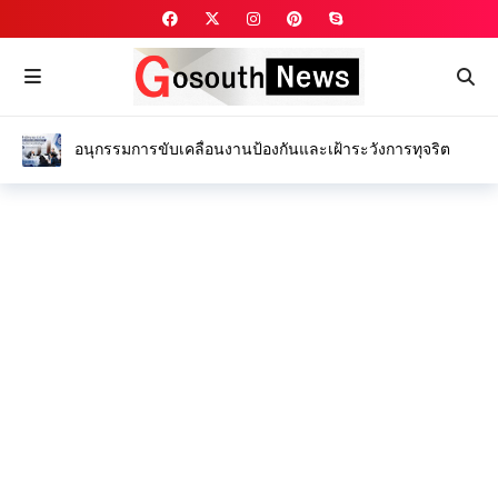
คณะสงฆ์จังหวัดนครนายก จัดพิธีสามีจิกรรมแด่ เจ้าคณะ
จังหวัดนครนายก