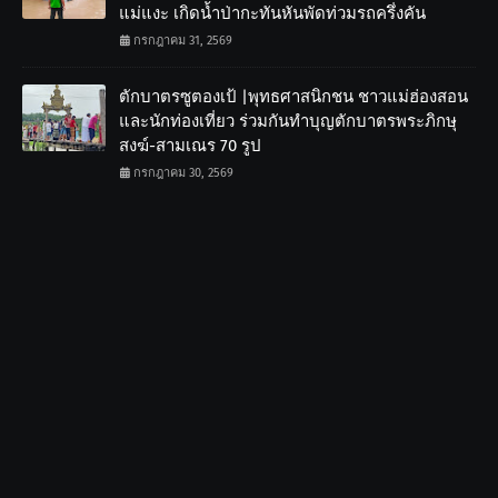
แม่แงะ เกิดน้ำป่ากะทันหันพัดท่วมรถครึ่งคัน
กรกฎาคม 31, 2569
ตักบาตรซูตองเป้ |พุทธศาสนิกชน ชาวแม่ฮ่องสอน
และนักท่องเที่ยว ร่วมกันทำบุญตักบาตรพระภิกษุ
สงฆ์-สามเณร 70 รูป
กรกฎาคม 30, 2569