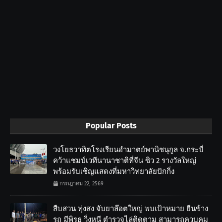
Popular Posts
วงโยธวาทิตโรงเรียนอำมาตย์พานิชนุกูล จ.กระบี่
คว้าแชมป์เวทีนานาชาติที่จีน ซิว 2 รางวัลใหญ่
พร้อมรับเชิญแสดงที่มหาวิทยาลัยปักกิ่ง
กรกฎาคม 22, 2569
สืบสวน ทุ่งสง จับยาล๊อตใหญ่ พบเป้าหมาย ยืนข้าง
รถ มีพิรุธ วิ่งหนี ตำรวจไล่ติดตาม สามารถควบคุม