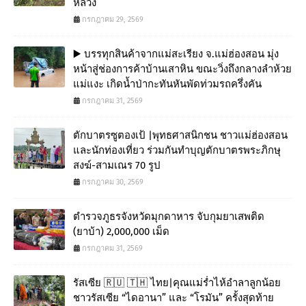
หลวง
กรกฎาคม 29, 2569
▶️ บรรทุกสินค้าจากแม่สะเรียง จ.แม่ฮ่องสอน มุ่ง
หน้าสู่ช่องการค้าบ้านเสาหิน ขณะวิ่งถึงกลางลำห้วย
แม่แงะ เกิดน้ำป่ากะทันหันพัดท่วมรถครึ่งคัน
กรกฎาคม 31, 2569
ตักบาตรซูตองเป้ |พุทธศาสนิกชน ชาวแม่ฮ่องสอน
และนักท่องเที่ยว ร่วมกันทำบุญตักบาตรพระภิกษุ
สงฆ์-สามเณร 70 รูป
กรกฎาคม 30, 2569
ตำรวจภูธรจังหวัดมุกดาหาร จับกุมยาเสพติด
(ยาบ้า) 2,000,000 เม็ด
กรกฎาคม 31, 2569
รัสเซีย 🇷🇺 🇹🇭 ไทย|คุณแม่ร่ำไห้อำลาลูกน้อย
ชาวรัสเซีย “ไดอานา” และ “โรมัน” ครั้งสุดท้าย