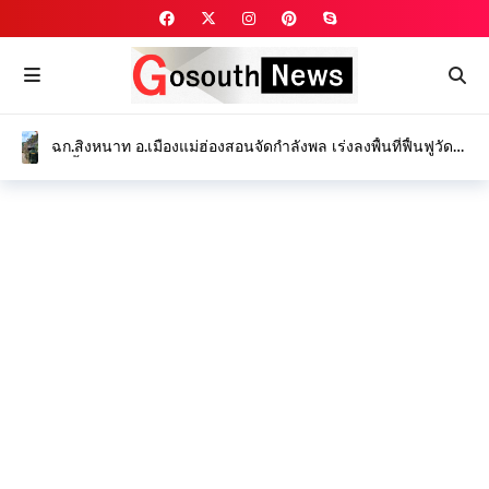
ฉก.สิงหนาท อ.เมืองแม่ฮ่องสอนจัดกำลังพล เร่งลงพื้นที่ฟื้นฟูวัด
ป่าถ้ำวัว และ ซ่อมแซมคอสะพานขาด บรรเทาทุกข์ชาวบ้าน
จากเหตุน้ำป่าไหลหลาก