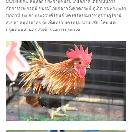
มีนายพยัคฆ์ ลิ่มหลัก ประธานชมรมไก่แจ้ภาคใต้ดำเนินการ
จัดการประกวดมี ชมรมไก่แจ้จากจังหวัดกระบี่ ภูเก็ต ชุมพร ยะลา
ปัตตานี ระยอง ประจวบคีรีขันธ์ นครศรีธรรมราช สุราษฎร์ธานี
สงขลา สมุทรสาคร ฉะเชิงเทรา นครปฐม น่าน เชียงใหม่ และ
กรุงเทพมหานคร ส่งเข้าร่วมการประกวด