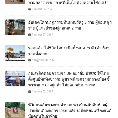
ท่ามกลางบรรยากาศที่เต็มไปด้วยความโศกเศร้า
สิงหาคม 06, 2569
อัปเดตโศกนาฏกรรมที่นนทบุรีครู 5 ราย ผู้ก่อเหตุ 1
ราย ปู่และย่าของผู้ก่อเหตุ 2 ราย
สิงหาคม 07, 2569
รอดแล้ว! ไถ่ชีวิตโคกระบือทั้งหมด 79 ตัว สำเร็จๆ
รอดทั้งคอก
กรกฎาคม 28, 2569
กต.สะกิดต่อมความจำ UN อย่าลืม ปี1970 ให้ไทย
ตั้งศูนย์พักพิงชาวกัมพูชา หนีสงครามกลางเมือง ชี้
ชาวเขมร มาอยู่แล้ว ไม่ยอมกลับประเทศ
สิงหาคม 02, 2569
ชีวิตบนเส้นทางยากลำบาก ชาวบ้านนับสิบห้ามผู้
ป่วยติดเตียงออกจากรถ หลัง รถติดหล่มเครื่องยนต์
น๊อคดับในลำห้วย