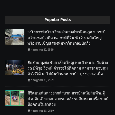
Popular Posts
วงโยธวาทิตโรงเรียนอำมาตย์พานิชนุกูล จ.กระบี่
คว้าแชมป์เวทีนานาชาติที่จีน ซิว 2 รางวัลใหญ่
พร้อมรับเชิญแสดงที่มหาวิทยาลัยปักกิ่ง
กรกฎาคม 22, 2569
สืบสวน ทุ่งสง จับยาล๊อตใหญ่ พบเป้าหมาย ยืนข้าง
รถ มีพิรุธ วิ่งหนี ตำรวจไล่ติดตาม สามารถควบคุม
ตัวไว้ได้ พาไปค้นบ้าน พบยาบ้า 1,559,942 เม็ด
กรกฎาคม 23, 2569
ชีวิตบนเส้นทางยากลำบาก ชาวบ้านนับสิบห้ามผู้
ป่วยติดเตียงออกจากรถ หลัง รถติดหล่มเครื่องยนต์
น๊อคดับในลำห้วย
กรกฎาคม 29, 2569