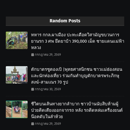
Random Posts
ทหาร กกล.ผาเมือง ปะทะเดือดวิสามัญขบวนการ
ยานรก 3 ศพ ยึดยาบ้า 390,000 เม็ด ชายแดนแม่ฟ้า
หลวง
กรกฎาคม 29, 2569
ตักบาตรซูตองเป้ |พุทธศาสนิกชน ชาวแม่ฮ่องสอน
และนักท่องเที่ยว ร่วมกันทำบุญตักบาตรพระภิกษุ
สงฆ์-สามเณร 70 รูป
กรกฎาคม 30, 2569
ชีวิตบนเส้นทางยากลำบาก ชาวบ้านนับสิบห้ามผู้
ป่วยติดเตียงออกจากรถ หลัง รถติดหล่มเครื่องยนต์
น๊อคดับในลำห้วย
กรกฎาคม 29, 2569