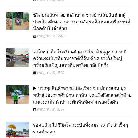
ชีวิตบนเส้นทางยากลำบาก ชาวบ้านนับสิบห้ามผู้
ป่วยติดเตียงออกจากรถ หลัง รถติดหล่มเครื่องยนต์
น๊อคดับในลำห้วย
กรกฎาคม 29, 2569
วงโยธวาทิตโรงเรียนอำมาตย์พานิชนุกูล จ.กระบี่
คว้าแชมป์เวทีนานาชาติที่จีน ซิว 2 รางวัลใหญ่
พร้อมรับเชิญแสดงที่มหาวิทยาลัยปักกิ่ง
กรกฎาคม 22, 2569
▶️ บรรทุกสินค้าจากแม่สะเรียง จ.แม่ฮ่องสอน มุ่ง
หน้าสู่ช่องการค้าบ้านเสาหิน ขณะวิ่งถึงกลางลำห้วย
แม่แงะ เกิดน้ำป่ากะทันหันพัดท่วมรถครึ่งคัน
กรกฎาคม 31, 2569
รอดแล้ว! ไถ่ชีวิตโคกระบือทั้งหมด 79 ตัว สำเร็จๆ
รอดทั้งคอก