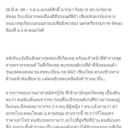
28 มี.ค. 68 – ร.ต.อ.ณรงค์สักดิ์ มากมา ร้อยเวร สภ.นาขยาด
พัทลุง รับแจ้งจากพลเมืองดีมีรถยนต์สีดำ เสียหลักตกร่องกลาง
ถนน เหตุเกิดบนถนนสายเอเชียฝั่งขาล่อง นครศรีธรรมราช-พัทลุง
ท้องที่ ม.3 ต.พนมวังค์
หลังรับแจ้งจึงเดินทางรุดสอบที่เกิดเหตุ พร้อมเจ้าหน้าที่ตำรวจชุด
สายตรวจรถยนต์ ในที่เกิดเหตุ พบรถยนต์เก่งสีดำยีห้อฮอนนด้า
รุ่นแฮคคอตหมายเลขทะเบียน กธ 6027 เชียงใหม่ ตกลงข้างทาง
ด้านหน้าพังเสียหาย แต่คนขับหลบหนีหลังตำรวจมาถึง...
จากการสอบถามอาสาสมัครกู้ภัย ที่เข้ามายังจุดเกิดเหตุ เบื้องต้น
พบว่า คนขับเดินลงจากรถ ก่อนที่จะมีรถยนต์เก่งสีขาวมาจอดอยู่
ริมถนน มีคนลงมาจากรถ 3-4 คน มีผู้หญิง 1 คน แล้วถามว่า ค่า
ยกรถไปแหลมโตนด อ.ควนขนุน ห่างจากนี้ 10 กว่ากิโลเมตร
ราคาเท่าไหร่ คนขับรถยกถามว่า ยกไปที่อู่หรือที่บ้าน คนขับบอก
ที่อู่ จนกระทั้งตำรวจมาถึง กลุ่มคนดังกล่าวได้ขับรถออกจากที่เกิด