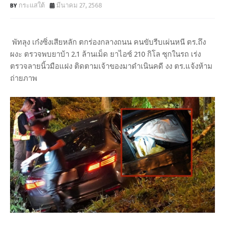
กระแสใต้
มีนาคม 27, 2568
พัทลุง เก๋งซิ่งเสียหลัก ตกร่องกลางถนน คนขับรีบเผ่นหนี ตร.ถึง
ผงะ ตรวจพบยาบ้า 2.1 ล้านเม็ด ยาไอซ์ 210 กิโล ซุกในรถ เร่ง
ตรวจลายนิ้วมือแฝง ติดตามเจ้าของมาดำเนินคดี งง ตร.แจ้งห้าม
ถ่ายภาพ