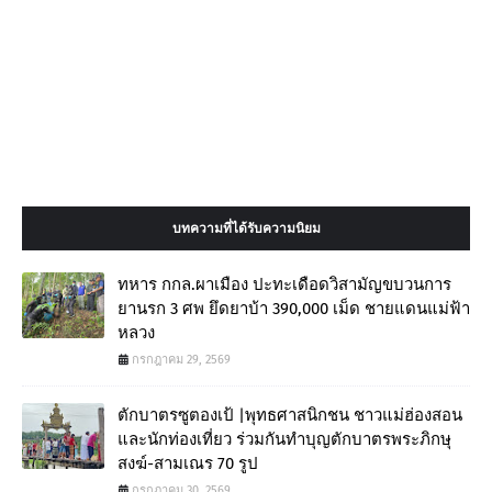
บทความที่ได้รับความนิยม
ทหาร กกล.ผาเมือง ปะทะเดือดวิสามัญขบวนการ
ยานรก 3 ศพ ยึดยาบ้า 390,000 เม็ด ชายแดนแม่ฟ้า
หลวง
กรกฎาคม 29, 2569
ตักบาตรซูตองเป้ |พุทธศาสนิกชน ชาวแม่ฮ่องสอน
และนักท่องเที่ยว ร่วมกันทำบุญตักบาตรพระภิกษุ
สงฆ์-สามเณร 70 รูป
กรกฎาคม 30, 2569