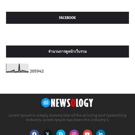
FACEBOOK
จำนวนการดูหน้าเว็บรวม
2
0
5
9
4
2
Lorem Ipsum is simply dummy text of the printing and typesetting
industry. Lorem Ipsum has been the industry's.