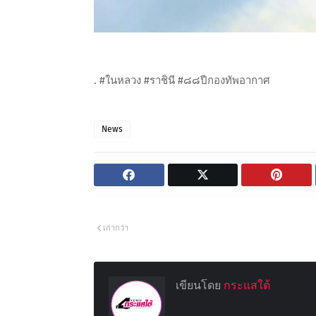
. #ในหลวง #ราชินี #๘๘ปีกองทัพอากาศ
News
เก่ากว่า
เขียนโดย
กระแสใต้