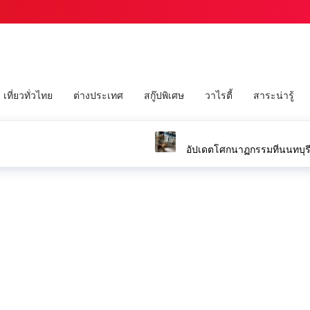
เที่ยวทั่วไทย
ต่างประเทศ
สกู๊ปพิเศษ
วาไรตี้
สาระน่ารู้
ดัง
อัปเดตโศกนาฏกรรมที่นนทบุรีครู 5 ราย ผู้ก่อเหตุ 1 ราย ปู่และย่าของผู้ก่อเหตุ 2 ราย
ฉก.สิงหนาท อ.เมืองแม่ฮ่องสอนจัด
คอสะพานขาด บรรเทาทุกข์ชาวบ