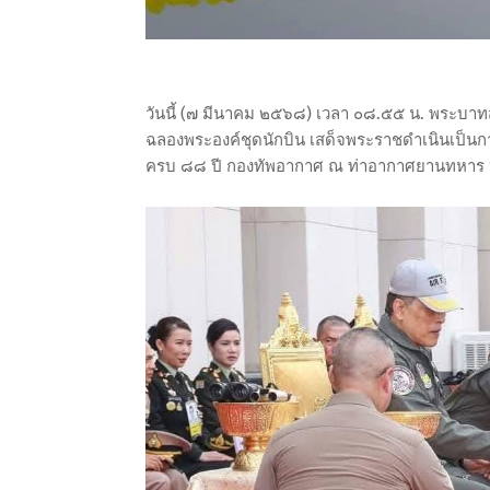
วันนี้ (๗ มีนาคม ๒๕๖๘) เวลา ๐๘.๕๕ น. พระบาทส
ฉลองพระองค์ชุดนักบิน เสด็จพระราชดำเนินเป็
ครบ ๘๘ ปี กองทัพอากาศ ณ ท่าอากาศยานทหาร 