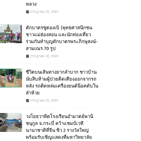
หลวง
กรกฎาคม 29, 2569
ตักบาตรซูตองเป้ |พุทธศาสนิกชน
ชาวแม่ฮ่องสอน และนักท่องเที่ยว
ร่วมกันทำบุญตักบาตรพระภิกษุสงฆ์-
สามเณร 70 รูป
กรกฎาคม 30, 2569
ชีวิตบนเส้นทางยากลำบาก ชาวบ้าน
นับสิบห้ามผู้ป่วยติดเตียงออกจากรถ
หลัง รถติดหล่มเครื่องยนต์น๊อคดับใน
ลำห้วย
กรกฎาคม 29, 2569
วงโยธวาทิตโรงเรียนอำมาตย์พานิ
ชนุกูล จ.กระบี่ คว้าแชมป์เวที
นานาชาติที่จีน ซิว 2 รางวัลใหญ่
พร้อมรับเชิญแสดงที่มหาวิทยาลัย