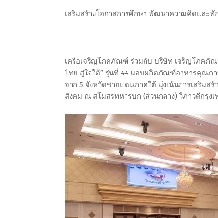
เสริมสร้างโอกาสการศึกษา พัฒนาความคิดและทัก
เครือเจริญโภคภัณฑ์ ร่วมกับ บริษัท เจริญโภคภั
ไทย สู่ใจใต้” รุ่นที่ 44 มอบผลิตภัณฑ์อาหารคุณภ
จาก 5 จังหวัดชายแดนภาคใต้ มุ่งเน้นการเสริมสร
สังคม ณ สโมสรทหารบก (ส่วนกลาง) วิภาวดีกรุ