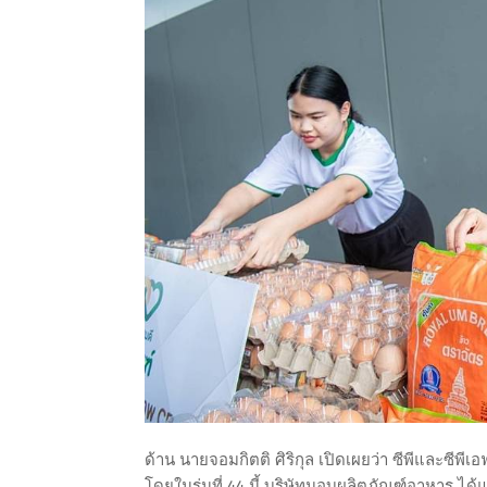
ด้าน นายจอมกิตติ ศิริกุล เปิดเผยว่า ซีพีและซีพีเอ
โดยในรุ่นที่ 44 นี้ บริษัทมอบผลิตภัณฑ์อาหาร ได้แก