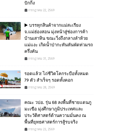
ปักกิ่ง
กรกฎาคม 22, 2569
▶️ บรรทุกสินค้าจากแม่สะเรียง
จ.แม่ฮ่องสอน มุ่งหน้าสู่ช่องการค้า
บ้านเสาหิน ขณะวิ่งถึงกลางลำห้วย
แม่แงะ เกิดน้ำป่ากะทันหันพัดท่วมรถ
ครึ่งคัน
กรกฎาคม 31, 2569
รอดแล้ว! ไถ่ชีวิตโคกระบือทั้งหมด
79 ตัว สำเร็จๆ รอดทั้งคอก
กรกฎาคม 28, 2569
คณะ วปอ. รุ่น 68 ลงพื้นที่ชายแดนภู
มะเขือ มุ่งศึกษาภูมิประเทศและ
ประวัติศาสตร์ด้านความมั่นคง ณ
พื้นที่ยุทธศาสตร์การสู้รบจริง
กรกฎาคม 23, 2569