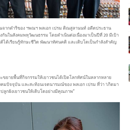
ิดขึ้นจากดำริของ ฯพณฯ พลเอก เปรม ติณสูลานนท์ อดีตประธาน
างกันในสังคมพหุวัฒนธรรม โดยดำเนินต่อเนื่องมาเป็นปีที่ 20 มีเป้า
้ได้เรียนรู้ทักษะชีวิต พัฒนาทัศนคติ และเติบโตเป็นกำลังสำคัญ
และขยายพื้นที่กิจกรรมให้เยาวชนได้เปิดโลกทัศน์ในหลากหลาย
ังคมปัจจุบัน และสะท้อนเจตนารมณ์ของ พลเอก เปรม ที่ว่า ‘เกิดมา
ปลูกฝังเยาวชนให้เติบโตอย่างมีคุณภาพ”