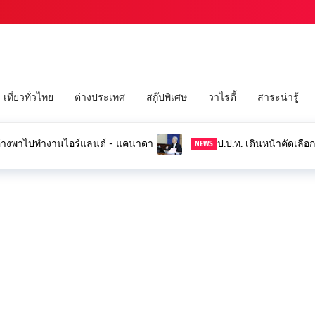
เที่ยวทั่วไทย
ต่างประเทศ
สกู๊ปพิเศษ
วาไรตี้
สาระน่ารู้
 อ้างพาไปทำงานไอร์แลนด์ - แคนาดา
ป.ป.ท. เดินหน้าคัดเลือ
NEWS