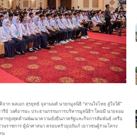
ยรติจาก พลเอก สุรยุทธ์ จุลานนท์ นายกมูลนิธิ “สานใจไทย สู่ใจใต้”
อารีย์ วงศ์อารยะ ประธานกรรมการบริหารมูลนิธิฯ โดยมี นายจอม
บริหารสูงสุดด้านพัฒนาความยั่งยืนภาครัฐและกิจการสัมพันธ์ เครือ
าส่วนราชการ ผู้นำศาสนา ครอบครัวอุปถัมภ์ เยาวชนผู้ร่วมโครง
 คน