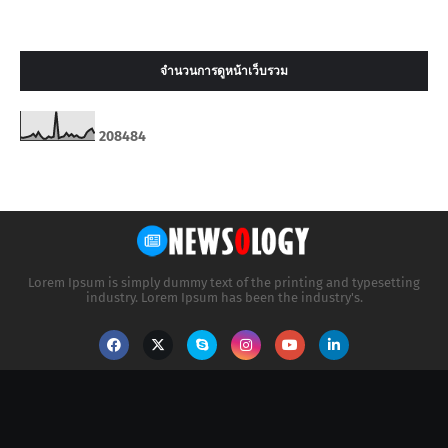
จำนวนการดูหน้าเว็บรวม
2
0
8
4
8
4
Lorem Ipsum is simply dummy text of the printing and typesetting
industry. Lorem Ipsum has been the industry's.