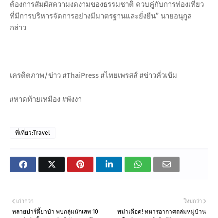
ต้องการสัมผัสความงดงามของธรรมชาติ ควบคู่กับการท่องเที่ยว
ที่มีการบริหารจัดการอย่างมีมาตรฐานและยั่งยืน” นายอนุกูล
กล่าว
เครดิตภาพ/ข่าว #ThaiPress #ไทยเพรสส์ #ข่าวคั่วเข้ม
#หาดท้ายเหมือง #พังงา
ที่เที่ยว:Travel
เก่ากว่า
ใหม่กว่า
ทลายปาร์ตี้ยาบ้า พบกลุ่มนักเสพ 10
พม่าเดือด! ทหารอากาศถล่มหมู่บ้าน