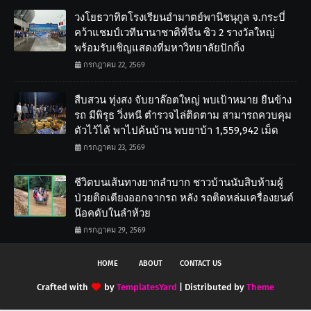
วงโยธวาทิตโรงเรียนอำมาตย์พานิชนุกูล จ.กระบี่
คว้าแชมป์เวทีนานาชาติที่จีน ซิว 2 รางวัลใหญ่
พร้อมรับเชิญแสดงที่มหาวิทยาลัยปักกิ่ง
กรกฎาคม 22, 2569
สืบสวน ทุ่งสง จับยาล๊อตใหญ่ พบเป้าหมาย ยืนข้าง
รถ มีพิรุธ วิ่งหนี ตำรวจไล่ติดตาม สามารถควบคุม
ตัวไว้ได้ พาไปค้นบ้าน พบยาบ้า 1,559,942 เม็ด
กรกฎาคม 23, 2569
ชีวิตบนเส้นทางยากลำบาก ชาวบ้านนับสิบห้ามผู้
ป่วยติดเตียงออกจากรถ หลัง รถติดหล่มเครื่องยนต์
น๊อคดับในลำห้วย
กรกฎาคม 29, 2569
HOME
ABOUT
CONTACT US
Crafted with
by
TemplatesYard
| Distributed by
Theme