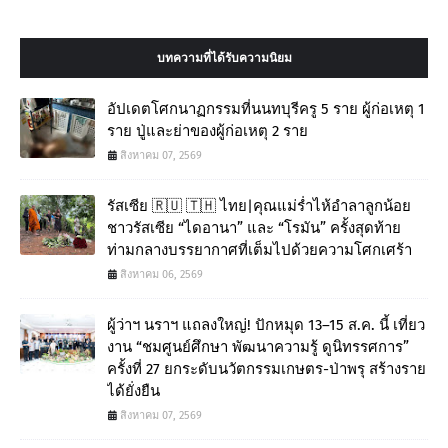
บทความที่ได้รับความนิยม
อัปเดตโศกนาฏกรรมที่นนทบุรีครู 5 ราย ผู้ก่อเหตุ 1
ราย ปู่และย่าของผู้ก่อเหตุ 2 ราย
สิงหาคม 07, 2569
รัสเซีย 🇷🇺 🇹🇭 ไทย|คุณแม่ร่ำไห้อำลาลูกน้อย
ชาวรัสเซีย “ไดอานา” และ “โรมัน” ครั้งสุดท้าย
ท่ามกลางบรรยากาศที่เต็มไปด้วยความโศกเศร้า
สิงหาคม 06, 2569
ผู้ว่าฯ นราฯ แถลงใหญ่! ปักหมุด 13–15 ส.ค. นี้ เที่ยว
งาน “ชมศูนย์ศึกษา พัฒนาความรู้ ดูนิทรรศการ”
ครั้งที่ 27 ยกระดับนวัตกรรมเกษตร-ป่าพรุ สร้างราย
ได้ยั่งยืน
สิงหาคม 07, 2569