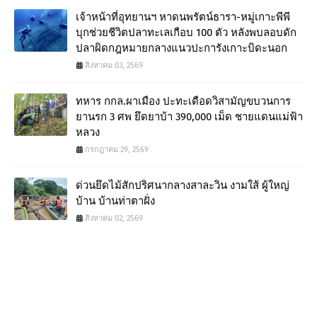
เจ้าหน้าที่อุทยานฯ หาดนพรัตน์ธารา-หมู่เกาะพีพี
บุกช่วยชีวิตปลาทะเลเกือบ 100 ตัว หลังพบลอบดัก
ปลาผิดกฎหมายกลางแนวปะการังเกาะบิดะนอก
สิงหาคม 03, 2569
ทหาร กกล.ผาเมือง ปะทะเดือดวิสามัญขบวนการ
ยานรก 3 ศพ ยึดยาบ้า 390,000 เม็ด ชายแดนแม่ฟ้า
หลวง
กรกฎาคม 29, 2569
ด่วนยึดไม้สักปริศนากลางสาละวิน งามใส้ ผู้ใหญ่
บ้าน บ้านท่าตาฝั่ง
สิงหาคม 02, 2569