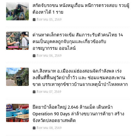
สกัดจับรถขน หนังหมูเถื่อน หนีการตรวจสอบ รวบผู้
ต้องหาได้ 1 ราย
สิงหาคม 05, 2569
ด่านหาดเล็กตรวจเข้ม สัมภาระรับตัวคนไทย 14
คนเป็นบุคคลถูกจับกุมและเกี่ยวข้องกับ
อาชญากรรม ออนไลน์
สิงหาคม 06, 2569
ฉก.สิงหนาท อ.เมืองแม่ฮ่องสอนจัดกำลังพล เร่ง
ลงพื้นที่ฟื้นฟูวัดป่าถ้ำวัว และ ซ่อมแซมคอสะพาน
ขาด บรรเทาทุกข์ชาวบ้านจากเหตุน้ำป่าไหลหลาก
สิงหาคม 07, 2569
ยึดยาบ้าล็อตใหญ่ 2.646 ล้านเม็ด เดินหน้า
Operation 90 Days ล่าล้างขบวนการค้ายา สร้าง
จังหวัดปลอดยาเสพติด
สิงหาคม 08, 2569