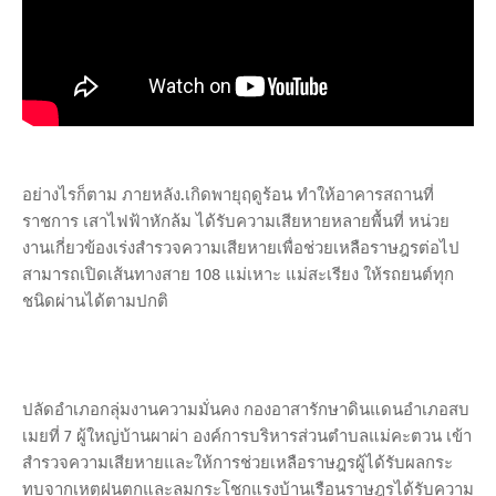
อย่างไรก็ตาม ภายหลัง.เกิดพายุฤดูร้อน ทำให้อาคารสถานที่
ราชการ เสาไฟฟ้าหักล้ม ได้รับความเสียหายหลายพื้นที่ หน่วย
งานเกี่ยวข้องเร่งสำรวจความเสียหายเพื่อช่วยเหลือราษฎรต่อไป
สามารถเปิดเส้นทางสาย 108 แม่เหาะ แม่สะเรียง ให้รถยนต์ทุก
ชนิดผ่านได้ตามปกติ
ปลัดอำเภอกลุ่มงานความมั่นคง กองอาสารักษาดินแดนอำเภอสบ
เมยที่ 7 ผู้ใหญ่บ้านผาผ่า องค์การบริหารส่วนตำบลแม่คะตวน เข้า
สำรวจความเสียหายและให้การช่วยเหลือราษฎรผู้ได้รับผลกระ
ทบจากเหตุฝนตกและลมกระโชกแรงบ้านเรือนราษฎรได้รับความ