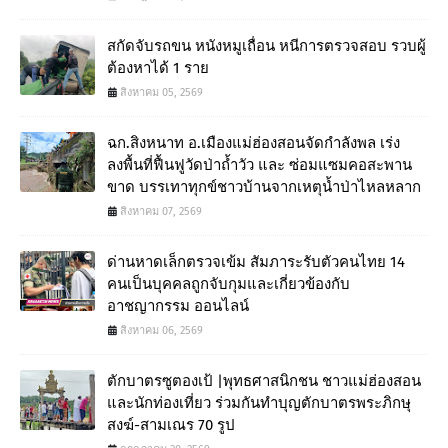
สกัดจับรถขน หนังหมูเถื่อน หนีการตรวจสอบ รวบผู้
ต้องหาได้ 1 ราย
สิงหาคม 05, 2569
ฉก.สิงหนาท อ.เมืองแม่ฮ่องสอนจัดกำลังพล เร่ง
ลงพื้นที่ฟื้นฟูวัดป่าถ้ำวัว และ ซ่อมแซมคอสะพาน
ขาด บรรเทาทุกข์ชาวบ้านจากเหตุน้ำป่าไหลหลาก
สิงหาคม 07, 2569
ด่านหาดเล็กตรวจเข้ม สัมภาระรับตัวคนไทย 14
คนเป็นบุคคลถูกจับกุมและเกี่ยวข้องกับ
อาชญากรรม ออนไลน์
สิงหาคม 06, 2569
ตักบาตรซูตองเป้ |พุทธศาสนิกชน ชาวแม่ฮ่องสอน
และนักท่องเที่ยว ร่วมกันทำบุญตักบาตรพระภิกษุ
สงฆ์-สามเณร 70 รูป