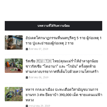
บทความที่ได้รับความนิยม
อัปเดตโศกนาฏกรรมที่นนทบุรีครู 5 ราย ผู้ก่อเหตุ 1
ราย ปู่และย่าของผู้ก่อเหตุ 2 ราย
สิงหาคม 07, 2569
รัสเซีย 🇷🇺 🇹🇭 ไทย|คุณแม่ร่ำไห้อำลาลูกน้อย
ชาวรัสเซีย “ไดอานา” และ “โรมัน” ครั้งสุดท้าย
ท่ามกลางบรรยากาศที่เต็มไปด้วยความโศกเศร้า
สิงหาคม 06, 2569
ทหาร กกล.ผาเมือง ปะทะเดือดวิสามัญขบวนการ
ยานรก 3 ศพ ยึดยาบ้า 390,000 เม็ด ชายแดนแม่ฟ้า
หลวง
กรกฎาคม 29, 2569