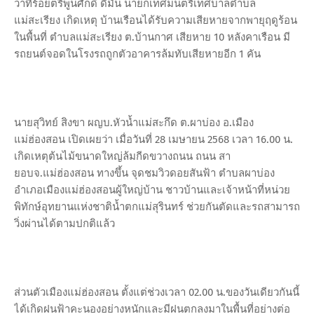
ว่าที่ร้อยตรีพูนศักดิ์ ดีมั่น นายกเทศมนตรีเทศบาลตำบล
แม่สะเรียง เกิดเหตุ บ้านเรือนได้รับความเสียหายจากพายุฤดูร้อน
ในพื้นที่ ตำบลแม่สะเรียง ต.บ้านกาศ เสียหาย 10 หลังคาเรือน มี
รถยนต์จอดในโรงรถถูกตัวอาคารล้มทับเสียหายอีก 1 คัน
นายสุวิทย์ สิงขา ผญบ.หัวน้ำแม่สะกึด ต.ผาบ่อง อ.เมือง
แม่ฮ่องสอน เปิดเผยว่า เมื่อวันที่ 28 เมษายน 2568 เวลา 16.00 น.
เกิดเหตุต้นไม้ขนาดใหญ่ล้มกีดขวางถนน ถนน สา
ยอบจ.แม่ฮ่องสอน ทางขึ้น จุดชมวิวดอยสันฟ้า ตำบลผาบ่อง
อำเภอเมืองแม่ฮ่องสอนผู้ใหญ่บ้าน ชาวบ้านและเจ้าหน้าที่หน่วย
พิทักษ์อุทยานแห่งชาติน้ำตกแม่สุรินทร์ ช่วยกันตัดและรถสามารถ
วิ่งผ่านได้ตามปกติแล้ว
ส่วนตัวเมืองแม่ฮ่องสอน ตั้งแต่ช่วงเวลา 02.00 น.ของวันเดียวกันนี้
ได้เกิดฝนฟ้าคะนองอย่างหนักและมีฝนตกลงมาในพื้นที่อย่างต่อ