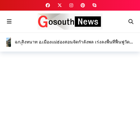
ฉก.สิงหนาท อ.เมืองแม่ฮ่องสอนจัดกำลังพล เร่งลงพื้นที่ฟื้นฟูวัด
ป่าถ้ำวัว และ ซ่อมแซมคอสะพานขาด บรรเทาทุกข์ชาวบ้าน
จากเหตุน้ำป่าไหลหลาก