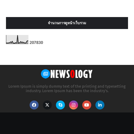
จำนวนการดูหน้าเว็บรวม
2
0
7
8
3
0
Lorem Ipsum is simply dummy text of the printing and typesetting
industry. Lorem Ipsum has been the industry's.