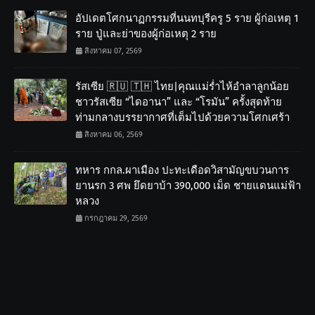
อัปเดตโศกนาฏกรรมที่นนทบุรีครู 5 ราย ผู้ก่อเหตุ 1
ราย ปู่และย่าของผู้ก่อเหตุ 2 ราย
สิงหาคม 07, 2569
รัสเซีย 🇷🇺 🇹🇭 ไทย|คุณแม่ร่ำไห้อำลาลูกน้อย
ชาวรัสเซีย “ไดอานา” และ “โรมัน” ครั้งสุดท้าย
ท่ามกลางบรรยากาศที่เต็มไปด้วยความโศกเศร้า
สิงหาคม 06, 2569
ทหาร กกล.ผาเมือง ปะทะเดือดวิสามัญขบวนการ
ยานรก 3 ศพ ยึดยาบ้า 390,000 เม็ด ชายแดนแม่ฟ้า
หลวง
กรกฎาคม 29, 2569