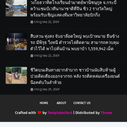
วงโยธวาทิตโรงเรียนอำมาตย์พานิชนุกูล จ.กระบี่
คว้าแชมป์เวทีนานาชาติที่จีน ซิว 2 รางวัลใหญ่
พร้อมรับเชิญแสดงที่มหาวิทยาลัยปักกิ่ง
กรกฎาคม 22, 2569
สืบสวน ทุ่งสง จับยาล๊อตใหญ่ พบเป้าหมาย ยืนข้าง
รถ มีพิรุธ วิ่งหนี ตำรวจไล่ติดตาม สามารถควบคุม
ตัวไว้ได้ พาไปค้นบ้าน พบยาบ้า 1,559,942 เม็ด
กรกฎาคม 23, 2569
ชีวิตบนเส้นทางยากลำบาก ชาวบ้านนับสิบห้ามผู้
ป่วยติดเตียงออกจากรถ หลัง รถติดหล่มเครื่องยนต์
น๊อคดับในลำห้วย
กรกฎาคม 29, 2569
HOME
ABOUT
CONTACT US
Crafted with
by
TemplatesYard
| Distributed by
Theme