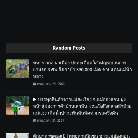
Random Posts
ทหาร กกล.ผาเมือง ปะทะเดือดวิสามัญขบวนการ
ยานรก 3 ศพ ยึดยาบ้า 390,000 เม็ด ชายแดนแม่ฟ้า
หลวง
กรกฎาคม 29, 2569
▶️ บรรทุกสินค้าจากแม่สะเรียง จ.แม่ฮ่องสอน มุ่ง
หน้าสู่ช่องการค้าบ้านเสาหิน ขณะวิ่งถึงกลางลำห้วย
แม่แงะ เกิดน้ำป่ากะทันหันพัดท่วมรถครึ่งคัน
กรกฎาคม 31, 2569
ตักบาตรซูตองเป้ |พุทธศาสนิกชน ชาวแม่ฮ่องสอน