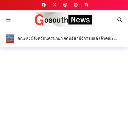
คณะสงฆ์จังหวัดนครนายก จัดพิธีสามีจิกรรมแด่ เจ้าคณะ
จังหวัดนครนายก