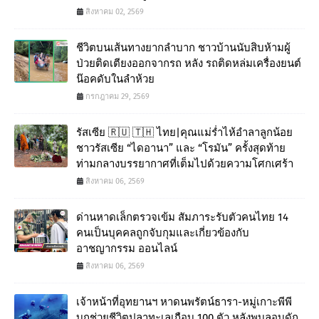
สิงหาคม 02, 2569
ชีวิตบนเส้นทางยากลำบาก ชาวบ้านนับสิบห้ามผู้
ป่วยติดเตียงออกจากรถ หลัง รถติดหล่มเครื่องยนต์
น๊อคดับในลำห้วย
กรกฎาคม 29, 2569
รัสเซีย 🇷🇺 🇹🇭 ไทย|คุณแม่ร่ำไห้อำลาลูกน้อย
ชาวรัสเซีย “ไดอานา” และ “โรมัน” ครั้งสุดท้าย
ท่ามกลางบรรยากาศที่เต็มไปด้วยความโศกเศร้า
สิงหาคม 06, 2569
ด่านหาดเล็กตรวจเข้ม สัมภาระรับตัวคนไทย 14
คนเป็นบุคคลถูกจับกุมและเกี่ยวข้องกับ
อาชญากรรม ออนไลน์
สิงหาคม 06, 2569
เจ้าหน้าที่อุทยานฯ หาดนพรัตน์ธารา-หมู่เกาะพีพี
บุกช่วยชีวิตปลาทะเลเกือบ 100 ตัว หลังพบลอบดัก