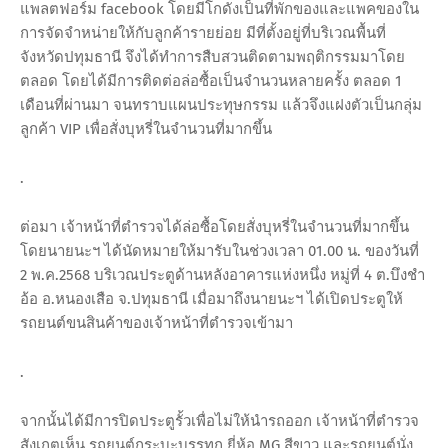
แพลตฟอร์ม facebook โดยมีโกดังเป็นที่พักของและแพคของใน
การจัดจำหน่ายให้กับลูกค้ารายย่อย มีที่ตั้งอยู่ที่บริเวณพื้นที่
จังหวัดปทุมธานี จึงได้ทำการสืบสวนติดตามพฤติกรรมมาโดย
ตลอด โดยได้มีการติดต่อล่อซื้อเป็นจำนวนหลายครั้ง ตลอด 1
เดือนที่ผ่านมา จนทราบแผนประทุษกรรม แล้วจึงแฝงตัวเป็นกลุ่ม
ลูกค้า VIP เพื่อสั่งบุหรี่ในจำนวนที่มากขึ้น
.
ต่อมา เจ้าหน้าที่ตำรวจได้ล่อซื้อโดยสั่งบุหรี่ในจำนวนที่มากขึ้น
โดยนายนะฯ ได้นัดหมายให้มารับในช่วงเวลา 01.00 น. ของวันที่
2 พ.ค.2568 บริเวณประตูด้านหลังอาคารแห่งหนึ่ง หมู่ที่ 4 ต.บึงชำ
อ้อ อ.หนองเสือ จ.ปทุมธานี เมื่อมาถึงนายนะฯ ได้เปิดประตูให้
รถยนต์ขนสินค้าของเจ้าหน้าที่ตำรวจเข้ามา
.
จากนั้นได้มีการปิดประตูรั้วเพื่อไม่ให้นำรถออก เจ้าหน้าที่ตำรวจ
สังเกตเห็น รถยนต์กระบะบรรทุก ยี่ห้อ MG สีขาว และรถยนต์นั่ง