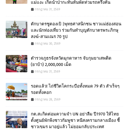
แม่แงะ เกิดน้ำป่ากะทันหันพัดท่วมรถครึ่งคัน
กรกฎาคม 31, 2569
ตักบาตรซูตองเป้ |พุทธศาสนิกชน ชาวแม่ฮ่องสอน
และนักท่องเที่ยว ร่วมกันทำบุญตักบาตรพระภิกษุ
สงฆ์-สามเณร 70 รูป
กรกฎาคม 30, 2569
ตำรวจภูธรจังหวัดมุกดาหาร จับกุมยาเสพติด
(ยาบ้า) 2,000,000 เม็ด
กรกฎาคม 31, 2569
รอดแล้ว! ไถ่ชีวิตโคกระบือทั้งหมด 79 ตัว สำเร็จๆ
รอดทั้งคอก
กรกฎาคม 28, 2569
กต.สะกิดต่อมความจำ UN อย่าลืม ปี1970 ให้ไทย
ตั้งศูนย์พักพิงชาวกัมพูชา หนีสงครามกลางเมือง ชี้
ชาวเขมร มาอยู่แล้ว ไม่ยอมกลับประเทศ