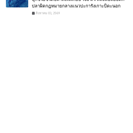
ปลาผิดกฎหมายกลางแนวปะการังเกาะบิดะนอก
สิงหาคม 03, 2569