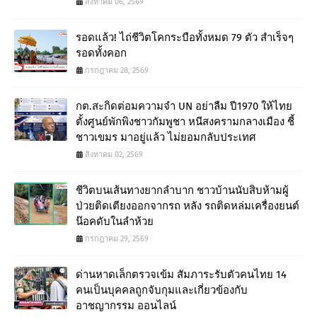
สิงหาคม 06, 2569
รอดแล้ว! ไถ่ชีวิตโคกระบือทั้งหมด 79 ตัว สำเร็จๆ
รอดทั้งคอก
กรกฎาคม 28, 2569
กต.สะกิดต่อมความจำ UN อย่าลืม ปี1970 ให้ไทย
ตั้งศูนย์พักพิงชาวกัมพูชา หนีสงครามกลางเมือง ชี้
ชาวเขมร มาอยู่แล้ว ไม่ยอมกลับประเทศ
สิงหาคม 02, 2569
ชีวิตบนเส้นทางยากลำบาก ชาวบ้านนับสิบห้ามผู้
ป่วยติดเตียงออกจากรถ หลัง รถติดหล่มเครื่องยนต์
น๊อคดับในลำห้วย
กรกฎาคม 29, 2569
ด่านหาดเล็กตรวจเข้ม สัมภาระรับตัวคนไทย 14
คนเป็นบุคคลถูกจับกุมและเกี่ยวข้องกับ
อาชญากรรม ออนไลน์