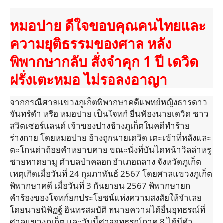
หมอปาย ดีใจขอบคุณคนไทยและ
ความยุติธรรมของศาล หลัง
พิพากษากลับ สั่งจำคุก 1 ปี เดวิด
ฝรั่งเตะหมอ ไม่รอลงอาญา
จากกรณีศาลแขวงภูเก็ตพิพากษาคดีแพทย์หญิงธารดาว
จันทร์ดำ หรือ หมอปาย เป็นโจทก์ ยื่นฟ้องนายเดวิด ชาว
สวิตเซอร์แลนด์ เจ้าของปางช้างภูเก็ตในคดีทำร้าย
ร่างกาย โดยหมอปาย อ้างถูกนายเดวิด เตะเข้าที่หลังและ
ตะโกนด่าถ้อยคำหยาบคาย ขณะนั่งที่บันไดหน้าวิลล่าหรู
ชายหาดยามู ตำบลป่าคลอก อำเภอถลาง จังหวัดภูเก็ต
เหตุเกิดเมื่อวันที่ 24 กุมภาพันธ์ 2567 โดยศาลแขวงภูเก็ต
พิพากษาคดี เมื่อวันที่ 3 กันยายน 2567 พิพากษายก
คำร้องของโจทก์ยกประโยชน์แห่งความสงสัยให้จำเลย
โดยนายนิพิฏฐ์ อินทรสมบัติ ทนายความได้ยื่นอุทธรณ์ที่
ศาลแขวงภูเก็ต และวันนี้ศาลอุทธรณ์ภาค 8 ได้มีคำ