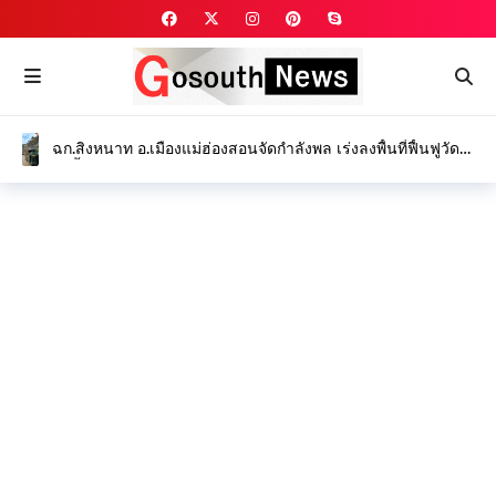
ฉก.สิงหนาท อ.เมืองแม่ฮ่องสอนจัดกำลังพล เร่งลงพื้นที่ฟื้นฟูวัด
ป่าถ้ำวัว และ ซ่อมแซมคอสะพานขาด บรรเทาทุกข์ชาวบ้าน
จากเหตุน้ำป่าไหลหลาก