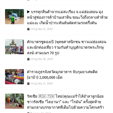
▶️ บรรทุกสินค้าจากแม่สะเรียง จ.แม่ฮ่องสอน มุ่ง
หน้าสู่ช่องการค้าบ้านเสาหิน ขณะวิ่งถึงกลางลำห้วย
แม่แงะ เกิดน้ำป่ากะทันหันพัดท่วมรถครึ่งคัน
กรกฎาคม 31, 2569
ตักบาตรซูตองเป้ |พุทธศาสนิกชน ชาวแม่ฮ่องสอน
และนักท่องเที่ยว ร่วมกันทำบุญตักบาตรพระภิกษุ
สงฆ์-สามเณร 70 รูป
กรกฎาคม 30, 2569
ตำรวจภูธรจังหวัดมุกดาหาร จับกุมยาเสพติด
(ยาบ้า) 2,000,000 เม็ด
กรกฎาคม 31, 2569
รัสเซีย 🇷🇺 🇹🇭 ไทย|คุณแม่ร่ำไห้อำลาลูกน้อย
ชาวรัสเซีย “ไดอานา” และ “โรมัน” ครั้งสุดท้าย
ท่ามกลางบรรยากาศที่เต็มไปด้วยความโศกเศร้า