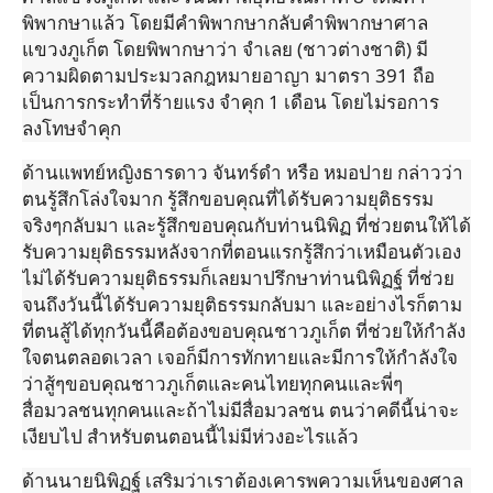
พิพากษาแล้ว โดยมีคำพิพากษากลับคำพิพากษาศาล
แขวงภูเก็ต โดยพิพากษาว่า จำเลย (ชาวต่างชาติ) มี
ความผิดตามประมวลกฎหมายอาญา มาตรา 391 ถือ
เป็นการกระทำที่ร้ายแรง จำคุก 1 เดือน โดยไม่รอการ
ลงโทษจำคุก
ด้านแพทย์หญิงธารดาว จันทร์ดำ หรือ หมอปาย กล่าวว่า
ตนรู้สึกโล่งใจมาก รู้สึกขอบคุณที่ได้รับความยุติธรรม
จริงๆกลับมา และรู้สึกขอบคุณกับท่านนิพิฏ ที่ช่วยตนให้ได้
รับความยุติธรรมหลังจากที่ตอนแรกรู้สึกว่าเหมือนตัวเอง
ไม่ได้รับความยุติธรรมก็เลยมาปรึกษาท่านนิพิฏฐ์ ที่ช่วย
จนถึงวันนี้ได้รับความยุติธรรมกลับมา และอย่างไรก็ตาม
ที่ตนสู้ได้ทุกวันนี้คือต้องขอบคุณชาวภูเก็ต ที่ช่วยให้กำลัง
ใจตนตลอดเวลา เจอก็มีการทักทายและมีการให้กำลังใจ
ว่าสู้ๆขอบคุณชาวภูเก็ตและคนไทยทุกคนและพี่ๆ
สื่อมวลชนทุกคนและถ้าไม่มีสื่อมวลชน ตนว่าคดีนี้น่าจะ
เงียบไป สำหรับตนตอนนี้ไม่มีห่วงอะไรแล้ว
ด้านนายนิพิฏฐ์ เสริมว่าเราต้องเคารพความเห็นของศาล