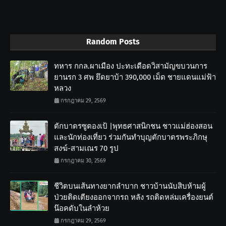
Random Posts
ทหาร กกล.ผาเมือง ปะทะเดือดวิสามัญขบวนการ
ยานรก 3 ศพ ยึดยาบ้า 390,000 เม็ด ชายแดนแม่ฟ้า
หลวง
กรกฎาคม 29, 2569
ตักบาตรซูตองเป้ |พุทธศาสนิกชน ชาวแม่ฮ่องสอน
และนักท่องเที่ยว ร่วมกันทำบุญตักบาตรพระภิกษุ
สงฆ์-สามเณร 70 รูป
กรกฎาคม 30, 2569
ชีวิตบนเส้นทางยากลำบาก ชาวบ้านนับสิบห้ามผู้
ป่วยติดเตียงออกจากรถ หลัง รถติดหล่มเครื่องยนต์
น๊อคดับในลำห้วย
กรกฎาคม 29, 2569