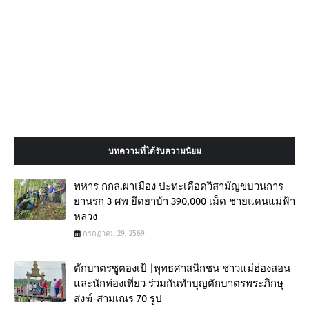
บทความที่ได้รับความนิยม
ทหาร กกล.ผาเมือง ปะทะเดือดวิสามัญขบวนการ
ยานรก 3 ศพ ยึดยาบ้า 390,000 เม็ด ชายแดนแม่ฟ้า
หลวง
กรกฎาคม 29, 2569
ตักบาตรซูตองเป้ |พุทธศาสนิกชน ชาวแม่ฮ่องสอน
และนักท่องเที่ยว ร่วมกันทำบุญตักบาตรพระภิกษุ
สงฆ์-สามเณร 70 รูป