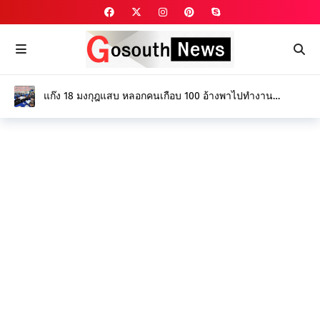
แก๊ง 18 มงกุฎแสบ หลอกคนเกือบ 100 อ้างพาไปทำงาน
ไอร์แลนด์ - แคนาดา