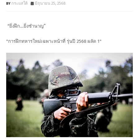
กระแสใต้
มิถุนายน 25, 2568
“ยิ่งฝึก...ยิ่งชำนาญ”
"การฝึกทหารใหม่เฉพาะหน้าที่ รุ่นปี 2568 ผลัด 1"