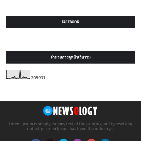
FACEBOOK
จำนวนการดูหน้าเว็บรวม
2
0
5
9
3
1
Lorem Ipsum is simply dummy text of the printing and typesetting
industry. Lorem Ipsum has been the industry's.