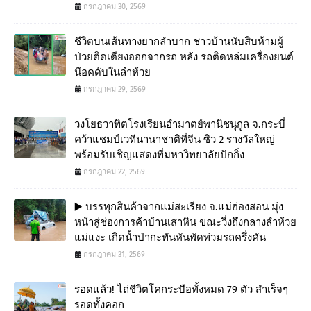
กรกฎาคม 30, 2569
ชีวิตบนเส้นทางยากลำบาก ชาวบ้านนับสิบห้ามผู้
ป่วยติดเตียงออกจากรถ หลัง รถติดหล่มเครื่องยนต์
น๊อคดับในลำห้วย
กรกฎาคม 29, 2569
วงโยธวาทิตโรงเรียนอำมาตย์พานิชนุกูล จ.กระบี่
คว้าแชมป์เวทีนานาชาติที่จีน ซิว 2 รางวัลใหญ่
พร้อมรับเชิญแสดงที่มหาวิทยาลัยปักกิ่ง
กรกฎาคม 22, 2569
▶️ บรรทุกสินค้าจากแม่สะเรียง จ.แม่ฮ่องสอน มุ่ง
หน้าสู่ช่องการค้าบ้านเสาหิน ขณะวิ่งถึงกลางลำห้วย
แม่แงะ เกิดน้ำป่ากะทันหันพัดท่วมรถครึ่งคัน
กรกฎาคม 31, 2569
รอดแล้ว! ไถ่ชีวิตโคกระบือทั้งหมด 79 ตัว สำเร็จๆ
รอดทั้งคอก