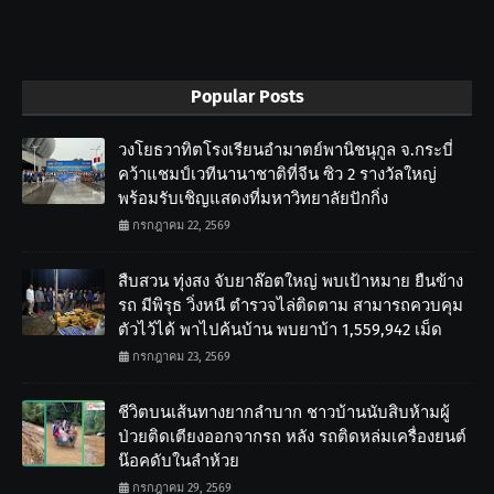
Popular Posts
วงโยธวาทิตโรงเรียนอำมาตย์พานิชนุกูล จ.กระบี่
คว้าแชมป์เวทีนานาชาติที่จีน ซิว 2 รางวัลใหญ่
พร้อมรับเชิญแสดงที่มหาวิทยาลัยปักกิ่ง
กรกฎาคม 22, 2569
สืบสวน ทุ่งสง จับยาล๊อตใหญ่ พบเป้าหมาย ยืนข้าง
รถ มีพิรุธ วิ่งหนี ตำรวจไล่ติดตาม สามารถควบคุม
ตัวไว้ได้ พาไปค้นบ้าน พบยาบ้า 1,559,942 เม็ด
กรกฎาคม 23, 2569
ชีวิตบนเส้นทางยากลำบาก ชาวบ้านนับสิบห้ามผู้
ป่วยติดเตียงออกจากรถ หลัง รถติดหล่มเครื่องยนต์
น๊อคดับในลำห้วย
กรกฎาคม 29, 2569