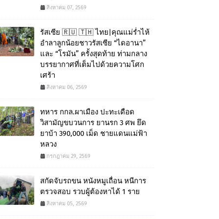
สิงหาคม 07, 2569
รัสเซีย 🇷🇺 🇹🇭 ไทย|คุณแม่ร่ำไห้
อำลาลูกน้อยชาวรัสเซีย “ไดอานา”
และ “โรมัน” ครั้งสุดท้าย ท่ามกลาง
บรรยากาศที่เต็มไปด้วยความโศก
เศร้า
สิงหาคม 06, 2569
ทหาร กกล.ผาเมือง ปะทะเดือด
วิสามัญขบวนการ ยานรก 3 ศพ ยึด
ยาบ้า 390,000 เม็ด ชายแดนแม่ฟ้า
หลวง
กรกฎาคม 29, 2569
สกัดจับรถขน หนังหมูเถื่อน หนีการ
ตรวจสอบ รวบผู้ต้องหาได้ 1 ราย
สิงหาคม 05, 2569