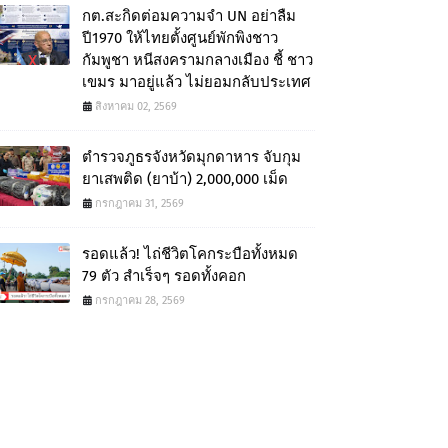
กต.สะกิดต่อมความจำ UN อย่าลืม
ปี1970 ให้ไทยตั้งศูนย์พักพิงชาว
กัมพูชา หนีสงครามกลางเมือง ชี้ ชาว
เขมร มาอยู่แล้ว ไม่ยอมกลับประเทศ
สิงหาคม 02, 2569
ตำรวจภูธรจังหวัดมุกดาหาร จับกุม
ยาเสพติด (ยาบ้า) 2,000,000 เม็ด
กรกฎาคม 31, 2569
รอดแล้ว! ไถ่ชีวิตโคกระบือทั้งหมด
79 ตัว สำเร็จๆ รอดทั้งคอก
กรกฎาคม 28, 2569