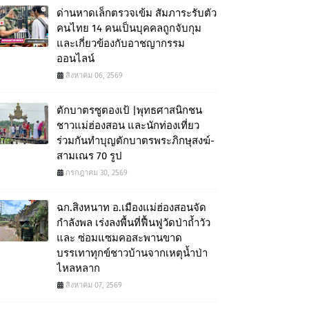
ด่านหาดเล็กตรวจเข้ม สัมภาระรับตัว
คนไทย 14 คนเป็นบุคคลถูกจับกุม
และเกี่ยวข้องกับอาชญากรรม
ออนไลน์
สิงหาคม 06, 2569
ตักบาตรซูตองเป้ |พุทธศาสนิกชน
ชาวแม่ฮ่องสอน และนักท่องเที่ยว
ร่วมกันทำบุญตักบาตรพระภิกษุสงฆ์-
สามเณร 70 รูป
กรกฎาคม 30, 2569
ฉก.สิงหนาท อ.เมืองแม่ฮ่องสอนจัด
กำลังพล เร่งลงพื้นที่ฟื้นฟูวัดป่าถ้ำวัว
และ ซ่อมแซมคอสะพานขาด
บรรเทาทุกข์ชาวบ้านจากเหตุน้ำป่า
ไหลหลาก
สิงหาคม 07, 2569