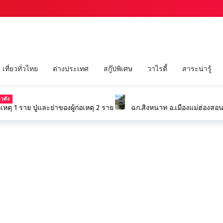
เที่ยวทั่วไทย
ต่างประเทศ
สกู๊ปพิเศษ
วาไรตี้
สาระน่ารู้
ดัง
อัปเดตโศกนาฏกรรมที่นนทบุรีครู 5 ราย ผู้ก่อเหตุ 1 ราย ปู่และย่าของผู้ก่อเหตุ 2 ราย
ฉก.สิงหนาท อ.เมืองแม่ฮ่องสอนจัด
คอสะพานขาด บรรเทาทุกข์ชาวบ