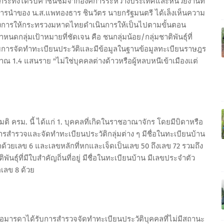
รรม กระทั่งได้รับคำชื่นชมจากองค์การระหว่างประเทศและหน่วยงานที่
ารนำของ น.ส.แพทองธาร ชินวัตร นายกรัฐมนตรี ได้เล็งเห็นความ
ั่งการให้กระทรวงมหาดไทยดำเนินการให้เป็นไปตามขั้นตอน
ดกลุ่มเป้าหมายที่ชัดเจน คือ ชนกลุ่มน้อย/กลุ่มชาติพันธุ์ที่
บการจัดทำทะเบียนประวัติและมีข้อมูลในฐานข้อมูลทะเบียนราษฎร
มาณ 1.4 แสนราย "ไม่ใช่บุคคลต่างด้าวหรือผู้หลบหนีเข้าเมืองแต่
 ครม. นี้ ได้แก่ 1. บุคคลที่เกิดในราชอาณาจักร โดยมีบิดาหรือ
บการสำรวจและจัดทำทะเบียนประวัติกลุ่มต่าง ๆ มีชื่อในทะเบียนบ้าน
กด้วยเลข 6 และเลขหลักที่หกและเจ็ดเป็นเลข 50 ถึงเลข 72 รวมถึง
ันธุ์ที่มีใบสำคัญถิ่นที่อยู่ มีชื่อในทะเบียนบ้าน มีเลขประจำตัว
อเลข 8 ด้วย
ือมารดาได้รับการสำรวจจัดทำทะเบียนประวัติบุคคลที่ไม่มีสถานะ