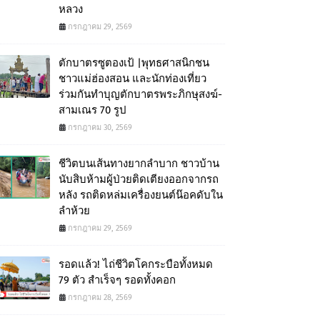
หลวง
กรกฎาคม 29, 2569
ตักบาตรซูตองเป้ |พุทธศาสนิกชน
ชาวแม่ฮ่องสอน และนักท่องเที่ยว
ร่วมกันทำบุญตักบาตรพระภิกษุสงฆ์-
สามเณร 70 รูป
กรกฎาคม 30, 2569
ชีวิตบนเส้นทางยากลำบาก ชาวบ้าน
นับสิบห้ามผู้ป่วยติดเตียงออกจากรถ
หลัง รถติดหล่มเครื่องยนต์น๊อคดับใน
ลำห้วย
กรกฎาคม 29, 2569
รอดแล้ว! ไถ่ชีวิตโคกระบือทั้งหมด
79 ตัว สำเร็จๆ รอดทั้งคอก
กรกฎาคม 28, 2569