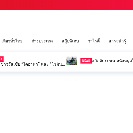
เที่ยวทั่วไทย
ต่างประเทศ
สกู๊ปพิเศษ
วาไรตี้
สาระน่ารู้
ัง
สกัดจับรถขน หนังหมูเถ
NEWS
อยชาวรัสเซีย “ไดอานา” และ “โรมัน”
ความโศกเศร้า