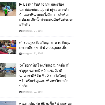
▶️ บรรทุกสินค้าจากแม่สะเรียง
จ.แม่ฮ่องสอน มุ่งหน้าสู่ช่องการค้า
บ้านเสาหิน ขณะวิ่งถึงกลางลำห้วย
แม่แงะ เกิดน้ำป่ากะทันหันพัดท่วมรถ
ครึ่งคัน
กรกฎาคม 31, 2569
ตำรวจภูธรจังหวัดมุกดาหาร จับกุม
ยาเสพติด (ยาบ้า) 2,000,000 เม็ด
กรกฎาคม 31, 2569
วงโยธวาทิตโรงเรียนอำมาตย์พานิ
ชนุกูล จ.กระบี่ คว้าแชมป์เวที
นานาชาติที่จีน ซิว 2 รางวัลใหญ่
พร้อมรับเชิญแสดงที่มหาวิทยาลัย
ปักกิ่ง
กรกฎาคม 22, 2569
คณะ วปอ. รุ่น 68 ลงพื้นที่ชายแดนภู