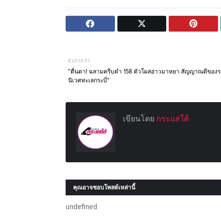
เก่ากว่า
"ตื่นตา! ฉลามครีบดำ 158 ตัวโผล่อ่าวมาหยา สัญญาณดีของ
นิเวศทะเลกระบี่"
เขียนโดย
กระแสใต้
คุณอาจชอบโพสต์เหล่านี้
undefined