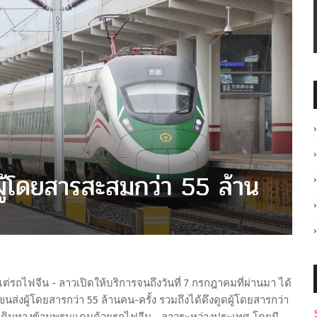
ต่รถไฟจีน - ลาวเปิดให้บริการจนถึงวันที่ 7 กรกฎาคมที่ผ่านมา ได้
ส่งผู้โดยสารกว่า 55 ล้านคน-ครั้ง รวมถึงได้ดึงดูดผู้โดยสารกว่า
่เดินทางข้ามพรมแดนด้วยรถไฟจีน - ลาวระหว่างประเทศ โดยมี