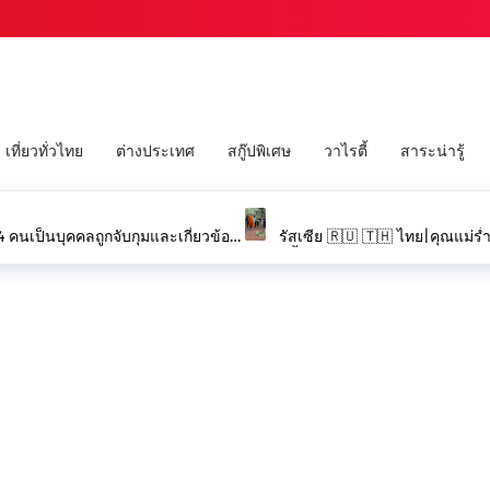
เที่ยวทั่วไทย
ต่างประเทศ
สกู๊ปพิเศษ
วาไรตี้
สาระน่ารู้
คนเป็นบุคคลถูกจับกุมและเกี่ยวข้อง
รัสเซีย 🇷🇺 🇹🇭 ไทย|คุณแม่ร
ครั้งสุดท้าย ท่ามกลางบรรยากาศ