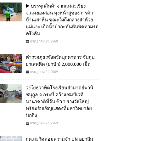
▶️ บรรทุกสินค้าจากแม่สะเรียง
จ.แม่ฮ่องสอน มุ่งหน้าสู่ช่องการค้า
บ้านเสาหิน ขณะวิ่งถึงกลางลำห้วย
แม่แงะ เกิดน้ำป่ากะทันหันพัดท่วมรถ
ครึ่งคัน
กรกฎาคม 31, 2569
ตำรวจภูธรจังหวัดมุกดาหาร จับกุม
ยาเสพติด (ยาบ้า) 2,000,000 เม็ด
กรกฎาคม 31, 2569
วงโยธวาทิตโรงเรียนอำมาตย์พานิ
ชนุกูล จ.กระบี่ คว้าแชมป์เวที
นานาชาติที่จีน ซิว 2 รางวัลใหญ่
พร้อมรับเชิญแสดงที่มหาวิทยาลัย
ปักกิ่ง
กรกฎาคม 22, 2569
กต.สะกิดต่อมความจำ UN อย่าลืม