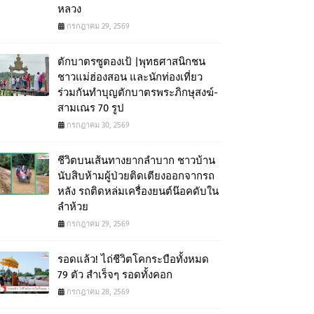
หลวง
กรกฎาคม 29, 2569
ตักบาตรซูตองเป้ |พุทธศาสนิกชน
ชาวแม่ฮ่องสอน และนักท่องเที่ยว
ร่วมกันทำบุญตักบาตรพระภิกษุสงฆ์-
สามเณร 70 รูป
กรกฎาคม 30, 2569
ชีวิตบนเส้นทางยากลำบาก ชาวบ้าน
นับสิบห้ามผู้ป่วยติดเตียงออกจากรถ
หลัง รถติดหล่มเครื่องยนต์น๊อคดับใน
ลำห้วย
กรกฎาคม 29, 2569
รอดแล้ว! ไถ่ชีวิตโคกระบือทั้งหมด
79 ตัว สำเร็จๆ รอดทั้งคอก
กรกฎาคม 28, 2569