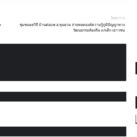
ใหม่กว่า
ว
ชุมชนยลวิถี บ้านต่อแพ อ.ขุนยวม ถ่ายทอดองค์ความรู้ภูมิปัญญาทาง
วัฒนธรรมท้องถิ่น แก่เด็ก เยาวชน