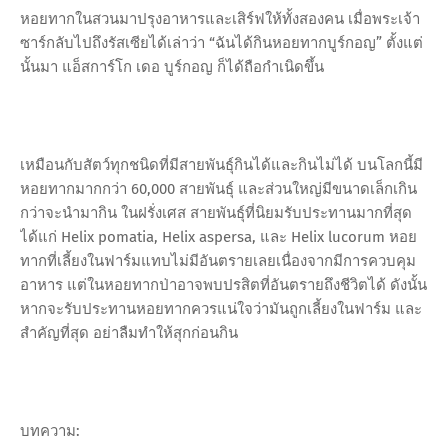
หอยทากในสวนมาปรุงอาหารและเสิร์ฟให้ทั้งสองคน เมื่อพระเจ้า
ซาร์กลับไปถึงรัสเซียได้เล่าว่า “ฉันได้กินหอยทากบูร์กอญ” ตั้งแต่
นั้นมา แอ็สการ์โก เดอ บูร์กอญ ก็ได้ถือกำเนิดขึ้น
เหมือนกับสัตว์ทุกชนิดที่มีสายพันธุ์กินได้และกินไม่ได้ บนโลกนี้มี
หอยทากมากกว่า 60,000 สายพันธุ์ และส่วนใหญ่มีขนาดเล็กเกิน
กว่าจะนำมากิน ในฝรั่งเศส สายพันธุ์ที่นิยมรับประทานมากที่สุด
ได้แก่ Helix pomatia, Helix aspersa, และ Helix lucorum หอย
ทากที่เลี้ยงในฟาร์มแทบไม่มีอันตรายเลยเนื่องจากมีการควบคุม
อาหาร แต่ในหอยทากป่าอาจพบปรสิตที่อันตรายถึงชีวิตได้ ดังนั้น
หากจะรับประทานหอยทากควรแน่ใจว่ามันถูกเลี้ยงในฟาร์ม และ
สำคัญที่สุด อย่าลืมทำให้สุกก่อนกิน
บทความ: