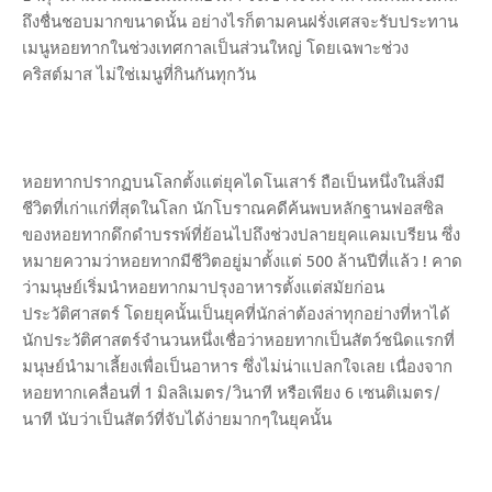
ถึงชื่นชอบมากขนาดนั้น อย่างไรก็ตามคนฝรั่งเศสจะรับประทาน
เมนูหอยทากในช่วงเทศกาลเป็นส่วนใหญ่ โดยเฉพาะช่วง
คริสต์มาส ไม่ใช่เมนูที่กินกันทุกวัน
หอยทากปรากฏบนโลกตั้งแต่ยุคไดโนเสาร์ ถือเป็นหนึ่งในสิ่งมี
ชีวิตที่เก่าแก่ที่สุดในโลก นักโบราณคดีค้นพบหลักฐานฟอสซิล
ของหอยทากดึกดำบรรพ์ที่ย้อนไปถึงช่วงปลายยุคแคมเบรียน ซึ่ง
หมายความว่าหอยทากมีชีวิตอยู่มาตั้งแต่ 500 ล้านปีที่แล้ว ! คาด
ว่ามนุษย์เริ่มนำหอยทากมาปรุงอาหารตั้งแต่สมัยก่อน
ประวัติศาสตร์ โดยยุคนั้นเป็นยุคที่นักล่าต้องล่าทุกอย่างที่หาได้
นักประวัติศาสตร์จำนวนหนึ่งเชื่อว่าหอยทากเป็นสัตว์ชนิดแรกที่
มนุษย์นำมาเลี้ยงเพื่อเป็นอาหาร ซึ่งไม่น่าแปลกใจเลย เนื่องจาก
หอยทากเคลื่อนที่ 1 มิลลิเมตร/วินาที หรือเพียง 6 เซนติเมตร/
นาที นับว่าเป็นสัตว์ที่จับได้ง่ายมากๆในยุคนั้น