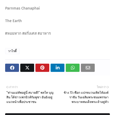
Parnmas Chanaphai
The Earth
#หอยทาก #ฝรั่งเศส #อาหาร
วาไรตี้
เก่ากว่า
ใหม่กว่า
“ท่านแม่ทัพอยู่นี่ สบายดี!” พลโท บุญ
ช้าง 73 เชือก แปรขบวนเทิดไท้องค์
สิน โต้ข่าวเฟกนิวส์กัมพูชา ยันยังอยู่
ราชัน วันเฉลิมพระชนมพรรษา
แนวหน้าเพื่อประชาชน
พระบาทสมเด็จพระเจ้าอยู่หัว