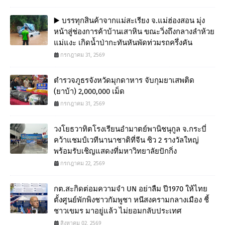
▶️ บรรทุกสินค้าจากแม่สะเรียง จ.แม่ฮ่องสอน มุ่ง
หน้าสู่ช่องการค้าบ้านเสาหิน ขณะวิ่งถึงกลางลำห้วย
แม่แงะ เกิดน้ำป่ากะทันหันพัดท่วมรถครึ่งคัน
กรกฎาคม 31, 2569
ตำรวจภูธรจังหวัดมุกดาหาร จับกุมยาเสพติด
(ยาบ้า) 2,000,000 เม็ด
กรกฎาคม 31, 2569
วงโยธวาทิตโรงเรียนอำมาตย์พานิชนุกูล จ.กระบี่
คว้าแชมป์เวทีนานาชาติที่จีน ซิว 2 รางวัลใหญ่
พร้อมรับเชิญแสดงที่มหาวิทยาลัยปักกิ่ง
กรกฎาคม 22, 2569
กต.สะกิดต่อมความจำ UN อย่าลืม ปี1970 ให้ไทย
ตั้งศูนย์พักพิงชาวกัมพูชา หนีสงครามกลางเมือง ชี้
ชาวเขมร มาอยู่แล้ว ไม่ยอมกลับประเทศ
สิงหาคม 02, 2569