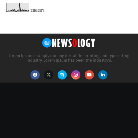
2
0
6
2
3
1
Lorem Ipsum is simply dummy text of the printing and typesetting
industry. Lorem Ipsum has been the industry's.