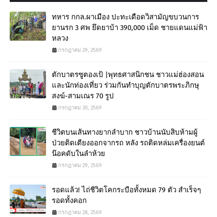
ทหาร กกล.ผาเมือง ปะทะเดือดวิสามัญขบวนการ
ยานรก 3 ศพ ยึดยาบ้า 390,000 เม็ด ชายแดนแม่ฟ้า
หลวง
กรกฎาคม 29, 2569
ตักบาตรซูตองเป้ |พุทธศาสนิกชน ชาวแม่ฮ่องสอน
และนักท่องเที่ยว ร่วมกันทำบุญตักบาตรพระภิกษุ
สงฆ์-สามเณร 70 รูป
กรกฎาคม 30, 2569
ชีวิตบนเส้นทางยากลำบาก ชาวบ้านนับสิบห้ามผู้
ป่วยติดเตียงออกจากรถ หลัง รถติดหล่มเครื่องยนต์
น๊อคดับในลำห้วย
กรกฎาคม 29, 2569
รอดแล้ว! ไถ่ชีวิตโคกระบือทั้งหมด 79 ตัว สำเร็จๆ
รอดทั้งคอก
กรกฎาคม 28, 2569