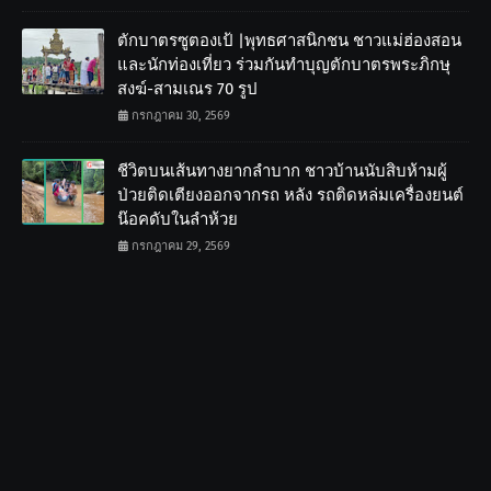
ตักบาตรซูตองเป้ |พุทธศาสนิกชน ชาวแม่ฮ่องสอน
และนักท่องเที่ยว ร่วมกันทำบุญตักบาตรพระภิกษุ
สงฆ์-สามเณร 70 รูป
กรกฎาคม 30, 2569
ชีวิตบนเส้นทางยากลำบาก ชาวบ้านนับสิบห้ามผู้
ป่วยติดเตียงออกจากรถ หลัง รถติดหล่มเครื่องยนต์
น๊อคดับในลำห้วย
กรกฎาคม 29, 2569