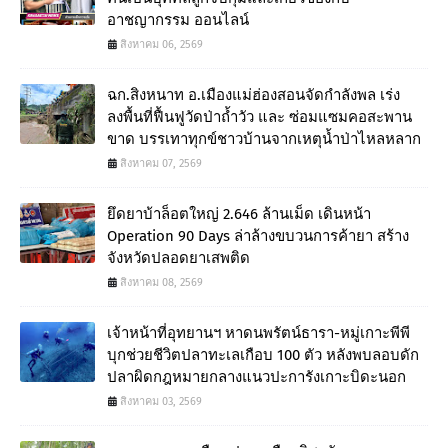
อาชญากรรม ออนไลน์
สิงหาคม 06, 2569
ฉก.สิงหนาท อ.เมืองแม่ฮ่องสอนจัดกำลังพล เร่ง
ลงพื้นที่ฟื้นฟูวัดป่าถ้ำวัว และ ซ่อมแซมคอสะพาน
ขาด บรรเทาทุกข์ชาวบ้านจากเหตุน้ำป่าไหลหลาก
สิงหาคม 07, 2569
ยึดยาบ้าล็อตใหญ่ 2.646 ล้านเม็ด เดินหน้า
Operation 90 Days ล่าล้างขบวนการค้ายา สร้าง
จังหวัดปลอดยาเสพติด
สิงหาคม 08, 2569
เจ้าหน้าที่อุทยานฯ หาดนพรัตน์ธารา-หมู่เกาะพีพี
บุกช่วยชีวิตปลาทะเลเกือบ 100 ตัว หลังพบลอบดัก
ปลาผิดกฎหมายกลางแนวปะการังเกาะบิดะนอก
สิงหาคม 03, 2569