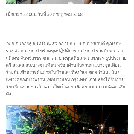
เมื่อเวลา 22.00น.วันที่ 30 กรกฎาคม 2568
พ.ต.ต.เอกรัฐ จันทร์มณี สว.กก.1บก.ป. ร.ต.อ.ชัยยันต์ คุณรักษ์
รอง สว.กก.1บก.ป.พร้อมชุดปฏิบัติการกก.1บก.ป.ร่วมกับพ.ต.อ.ก
ฤติเดช จันทร์เพชร ผกก.สน.บางขุนเทียน พ.ต.ท.ขจร ธูปประกาย
ศรี สว.สส.สน.บางขุนเทียน พร้อมฝ่าบสืบสวนสน.บางขุนเทียน
ร่วมกันเข้าตรวจค้นภายในบ้านเลขที่92/101 ซอยกำนันแม้น7
แขวงคลองบางพราน เขตบางบอน กรุงเทพฯ ภายหลังได้รับการ
ร้องเรียนจากชาวบ้านว่า เปิดเป็นบ่อนลักลอบเล่นการพนันส่งเสียง
ดัง