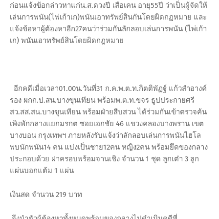
ก่อนแจ้งข้อกล่าวหาแก่น.ส.ดวงปี เสือเคน อายุ55ปี ว่าเป็นผู้จัดให้
เล่นการพนัน(ไพ่เก้าเก)พนันเอาทรัพย์สินกันโดยผิดกฏหมาย และ
แจ้งข้อหาผู้ต้องหาอีก27คนว่าร่วมกันลักลอบเล่นการพนัน (ไพ่เก้า
เก) พนันเอาทรัพย์สินโดยผิดกฎหมาย
อีกคดีเมื่อเวลา01.00น.วันที่31 ก.ค.พ.ต.ท.กิตติพัฏฐ์ แก้วสำอางค์
รอง ผกก.ป.สน.บางขุนเทียน พร้อมพ.ต.ท.ขจร ธูปประกายศรี
สว.สส.สน.บางขุนเทียน พร้อมฝ่ายสืบสวน ได้ร่วมกันเข้าตรวจค้น
เพิงพักกลางแยกมรกต ซอยเอกชัย 46 แขวงคลองบางพราน เขต
บางบอน กรุงเทพฯ ภายหลังรับแจ้งว่าลักลอบเล่นการพนันไฮโล
พบนักพนัน14 คน แบ่งเป็นชาย12คน หญิง2คน พร้อมยึดของกลาง
ประกอบด้วย ฝาครอบพร้อมจานเชิง จำนวน 1 ชุด ลูกเต๋า 3 ลูก
แผ่นบอกแต้ม 1 แผ่น
เงินสด จำนวน 219 บาท
จึงนำตัวผู้ต้องหาทั้งหมดพร้อมของกลางไปดำเนินคดีที่