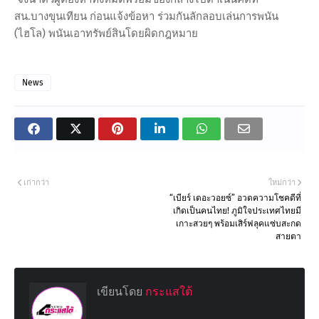
สน.บางขุนเทียน ก่อนแจ้งข้อหา ร่วมกันลักลอบเล่นการพนัน
(ไฮโล) พนันเอาทรัพย์สินโดยผิดกฎหมาย
News
เก่ากว่า
ใหม่กว่า
“เบียร์ เดอะวอยซ์” อวดความโชคดีที่
เกิดเป็นคนไทย! ภูมิใจประเทศไทยมี
เกาะสวยๆ พร้อมเสิร์ฟลุคแซ่บสะกด
สายตา
เขียนโดย
กระแสใต้