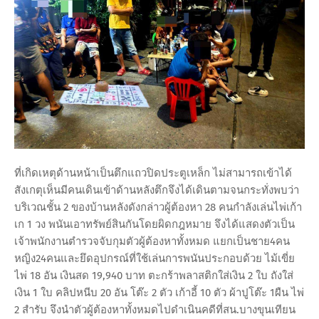
ที่เกิดเหตุด้านหน้าเป็นตึกแถวปิดประตูเหล็ก ไม่สามารถเข้าได้
สังเกตุเห็นมีคนเดินเข้าด้านหลังตึกจึงได้เดินตามจนกระทั่งพบว่า
บริเวณชั้น 2 ของบ้านหลังดังกล่าวผู้ต้องหา 28 คนกำลังเล่นไพ่เก้า
เก 1 วง พนันเอาทรัพย์สินกันโดยผิดกฎหมาย จึงได้แสดงตัวเป็น
เจ้าพนักงานตำรวจจับกุมตัวผู้ต้องหาทั้งหมด แยกเป็นชาย4คน
หญิง24คนและยึดอุปกรณ์ที่ใช้เล่นการพนันประกอบด้วย ไม้เขี่ย
ไพ่ 18 อัน เงินสด 19,940 บาท ตะกร้าพลาสติกใส่เงิน 2 ใบ ถังใส่
เงิน 1 ใบ คลิปหนีบ 20 อัน โต๊ะ 2 ตัว เก้าอี้ 10 ตัว ผ้าปูโต๊ะ 1ผืน ไพ่
2 สำรับ จึงนำตัวผู้ต้องหาทั้งหมดไปดำเนินคดีที่สน.บางขุนเทียน