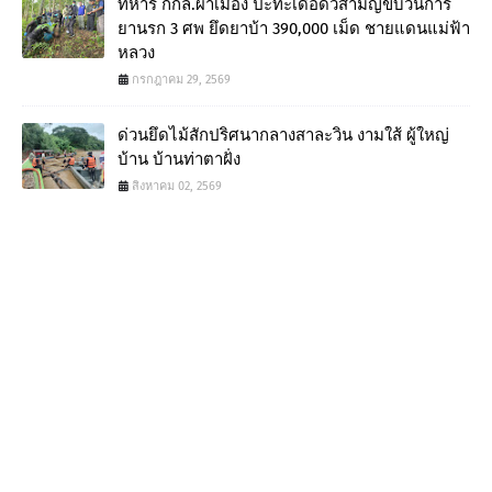
ทหาร กกล.ผาเมือง ปะทะเดือดวิสามัญขบวนการ
ยานรก 3 ศพ ยึดยาบ้า 390,000 เม็ด ชายแดนแม่ฟ้า
หลวง
กรกฎาคม 29, 2569
ด่วนยึดไม้สักปริศนากลางสาละวิน งามใส้ ผู้ใหญ่
บ้าน บ้านท่าตาฝั่ง
สิงหาคม 02, 2569