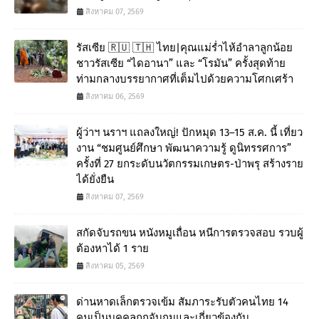
สิงหาคม 07, 2569
รัสเซีย 🇷🇺 🇹🇭 ไทย|คุณแม่ร่ำไห้อำลาลูกน้อย
ชาวรัสเซีย “ไดอานา” และ “โรมัน” ครั้งสุดท้าย
ท่ามกลางบรรยากาศที่เต็มไปด้วยความโศกเศร้า
สิงหาคม 06, 2569
ผู้ว่าฯ นราฯ แถลงใหญ่! ปักหมุด 13–15 ส.ค. นี้ เที่ยว
งาน “ชมศูนย์ศึกษา พัฒนาความรู้ ดูนิทรรศการ”
ครั้งที่ 27 ยกระดับนวัตกรรมเกษตร-ป่าพรุ สร้างราย
ได้ยั่งยืน
สิงหาคม 07, 2569
สกัดจับรถขน หนังหมูเถื่อน หนีการตรวจสอบ รวบผู้
ต้องหาได้ 1 ราย
สิงหาคม 05, 2569
ด่านหาดเล็กตรวจเข้ม สัมภาระรับตัวคนไทย 14
คนเป็นบุคคลถูกจับกุมและเกี่ยวข้องกับ