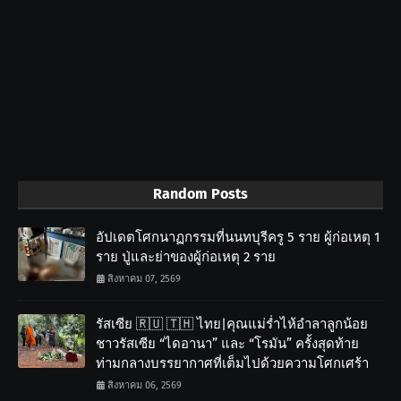
Random Posts
อัปเดตโศกนาฏกรรมที่นนทบุรีครู 5 ราย ผู้ก่อเหตุ 1
ราย ปู่และย่าของผู้ก่อเหตุ 2 ราย
สิงหาคม 07, 2569
รัสเซีย 🇷🇺 🇹🇭 ไทย|คุณแม่ร่ำไห้อำลาลูกน้อย
ชาวรัสเซีย “ไดอานา” และ “โรมัน” ครั้งสุดท้าย
ท่ามกลางบรรยากาศที่เต็มไปด้วยความโศกเศร้า
สิงหาคม 06, 2569