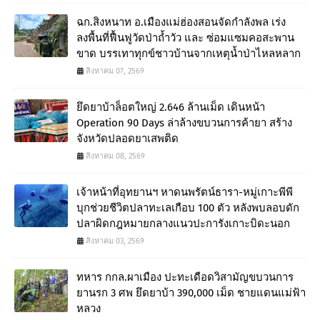
ฉก.สิงหนาท อ.เมืองแม่ฮ่องสอนจัดกำลังพล เร่ง
ลงพื้นที่ฟื้นฟูวัดป่าถ้ำวัว และ ซ่อมแซมคอสะพาน
ขาด บรรเทาทุกข์ชาวบ้านจากเหตุน้ำป่าไหลหลาก
สิงหาคม 07, 2569
ยึดยาบ้าล็อตใหญ่ 2.646 ล้านเม็ด เดินหน้า
Operation 90 Days ล่าล้างขบวนการค้ายา สร้าง
จังหวัดปลอดยาเสพติด
สิงหาคม 08, 2569
เจ้าหน้าที่อุทยานฯ หาดนพรัตน์ธารา-หมู่เกาะพีพี
บุกช่วยชีวิตปลาทะเลเกือบ 100 ตัว หลังพบลอบดัก
ปลาผิดกฎหมายกลางแนวปะการังเกาะบิดะนอก
สิงหาคม 03, 2569
ทหาร กกล.ผาเมือง ปะทะเดือดวิสามัญขบวนการ
ยานรก 3 ศพ ยึดยาบ้า 390,000 เม็ด ชายแดนแม่ฟ้า
หลวง