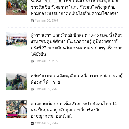
รัสเซีย 🇷🇺 🇹🇭 ไทย|คุณแม่ร่ำไห้อำลาลูกน้อย
ชาวรัสเซีย “ไดอานา” และ “โรมัน” ครั้งสุดท้าย
ท่ามกลางบรรยากาศที่เต็มไปด้วยความโศกเศร้า
สิงหาคม 06, 2569
ผู้ว่าฯ นราฯ แถลงใหญ่! ปักหมุด 13–15 ส.ค. นี้ เที่ยว
งาน “ชมศูนย์ศึกษา พัฒนาความรู้ ดูนิทรรศการ”
ครั้งที่ 27 ยกระดับนวัตกรรมเกษตร-ป่าพรุ สร้างราย
ได้ยั่งยืน
สิงหาคม 07, 2569
สกัดจับรถขน หนังหมูเถื่อน หนีการตรวจสอบ รวบผู้
ต้องหาได้ 1 ราย
สิงหาคม 05, 2569
ด่านหาดเล็กตรวจเข้ม สัมภาระรับตัวคนไทย 14
คนเป็นบุคคลถูกจับกุมและเกี่ยวข้องกับ
อาชญากรรม ออนไลน์
สิงหาคม 06, 2569