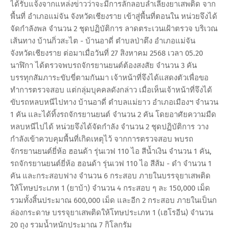
ได้รับแจ้งจากแหล่งข่าวว่าจะมีการลักลอบลำเลียงยาเสพติด จาก
พื้นที่ อำเภอแม่จัน จังหวัดเชียงราย เข้าสู่พื้นที่ตอนใน หน่วยจึงได้
จัดกำลังพล จำนวน 2 ชุดปฏิบัติการ ลาดตระเวนเฝ้าตรวจ บริเวณ
เส้นทาง บ้านกิ่วสะไต - บ้านอาดี่ ตำบลป่าตึง อำเภอแม่จัน
จังหวัดเชียงราย ต่อมาเมื่อวันที่ 27 สิงหาคม 2568 เวลา 05.20
นาฬิกา ได้ตรวจพบรถจักรยานยนต์ต้องสงสัย จำนวน 3 คัน
บรรทุกสัมภาระขับขี่ตามกันมา เจ้าหน้าที่จึงได้แสดงตัวเพื่อขอ
ทำการตรวจสอบ แต่กลุ่มบุคคลดังกล่าว เมื่อเห็นเจ้าหน้าที่จึงได้
ขับรถหลบหนีไปทาง บ้านอาดี่ ตำบลแม่ยาว อำเภอเมืองฯ จำนวน
1 คัน และได้ทิ้งรถจักรยานยนต์ จำนวน 2 คัน โดยอาศัยความมืด
หลบหนีไปได้ หน่วยจึงได้จัดกำลัง จำนวน 2 ชุดปฏิบัติการ วาง
กำลังเข้าควบคุมพื้นที่เกิดเหตุไว้ จากการตรวจสอบ พบรถ
จักรยานยนต์ยี่ห้อ ฮอนด้า รุ่นเวฟ 110 ไอ สีน้ำเงิน จำนวน 1 คัน,
รถจักรยานยนต์ยี่ห้อ ฮอนด้า รุ่นเวฟ 110 ไอ สีส้ม - ดำ จำนวน 1
คัน และกระสอบฟาง จำนวน 6 กระสอบ ภายในบรรจุยาเสพติด
ให้โทษประเภท 1 (ยาบ้า) จำนวน 4 กระสอบ ๆ ละ 150,000 เม็ด
รวมทั้งสิ้นประมาณ 600,000 เม็ด และอีก 2 กระสอบ ภายในเป็นก
ล่องกระดาษ บรรจุยาเสพติดให้โทษประเภท 1 (เฮโรอีน) จำนวน
20 ถุง รวมน้ำหนักประมาณ 7 กิโลกรัม