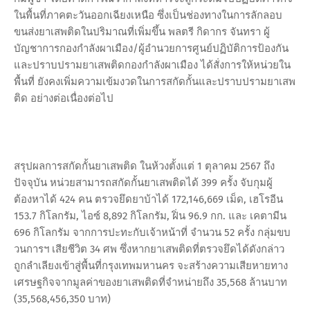
ในพื้นที่ภาคตะวันออกเฉียงเหนือ ซึ่งเป็นช่องทางในการลักลอบ
ขนส่งยาเสพติดในปริมาณที่เพิ่มขึ้น พลตรี กิดากร จันทรา ผู้
บัญชาการกองกำลังผาเมือง/ผู้อำนวยการศูนย์ปฏิบัติการป้องกัน
และปราบปรามยาเสพติดกองกำลังผาเมือง ได้สั่งการให้หน่วยใน
พื้นที่ ยังคงเพิ่มความเข้มงวดในการสกัดกั้นและปราบปรามยาเสพ
ติด อย่างต่อเนื่องต่อไป
สรุปผลการสกัดกั้นยาเสพติด ในห้วงตั้งแต่ 1 ตุลาคม 2567 ถึง
ปัจจุบัน หน่วยสามารถสกัดกั้นยาเสพติดได้ 399 ครั้ง จับกุมผู้
ต้องหาได้ 424 คน ตรวจยึดยาบ้าได้ 172,146,669 เม็ด, เฮโรอีน
153.7 กิโลกรัม, ไอซ์ 8,892 กิโลกรัม, ฝิ่น 96.9 กก. และ เคตามีน
696 กิโลกรัม จากการปะทะกับเจ้าหน้าที่ จำนวน 52 ครั้ง กลุ่มขบ
วนการฯ เสียชีวิต 34 ศพ ซึ่งหากยาเสพติดที่ตรวจยึดได้ดังกล่าว
ถูกลำเลียงเข้าสู่พื้นที่กรุงเทพมหานคร จะสร้างความเสียหายทาง
เศรษฐกิจจากมูลค่าของยาเสพติดที่จำหน่ายถึง 35,568 ล้านบาท
(35,568,456,350 บาท)