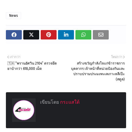
News
เก่ากว่า
ใหม่กว่า
🇹🇭 “พรานอัศวิน 2104” ตรวจยึด
สร้างขวัญกำลังใจแก่ข้าราชการ
ยาบ้ากว่า 618,000 เม็ด
บุคลากร เจ้าหน้าที่​หน่วยป้องกันและ
ปราบปรามประมงทะเลเกาะหลีเป๊ะ
(สตูล)
เขียนโดย
กระแสใต้