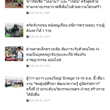
ชาวรัสเซีย “ไดอานา” และ “โรมัน” ครั้งสุดท้าย
ท่ามกลางบรรยากาศที่เต็มไปด้วยความโศกเศร้า
สิงหาคม 06, 2569
สกัดจับรถขน หนังหมูเถื่อน หนีการตรวจสอบ รวบผู้
ต้องหาได้ 1 ราย
สิงหาคม 05, 2569
ด่านหาดเล็กตรวจเข้ม สัมภาระรับตัวคนไทย 14
คนเป็นบุคคลถูกจับกุมและเกี่ยวข้องกับ
อาชญากรรม ออนไลน์
สิงหาคม 06, 2569
ผู้ว่าฯ นราฯ แถลงใหญ่! ปักหมุด 13–15 ส.ค. นี้ เที่ยว
งาน “ชมศูนย์ศึกษา พัฒนาความรู้ ดูนิทรรศการ”
ครั้งที่ 27 ยกระดับนวัตกรรมเกษตร-ป่าพรุ สร้างราย
ได้ยั่งยืน
สิงหาคม 07, 2569