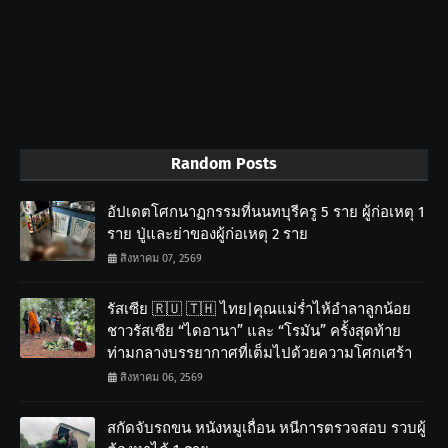
Random Posts
อัปเดตโศกนาฏกรรมที่นนทบุรีครู 5 ราย ผู้ก่อเหตุ 1
ราย ปู่และย่าของผู้ก่อเหตุ 2 ราย
สิงหาคม 07, 2569
รัสเซีย 🇷🇺 🇹🇭 ไทย|คุณแม่ร่ำไห้อำลาลูกน้อย
ชาวรัสเซีย “ไดอานา” และ “โรมัน” ครั้งสุดท้าย
ท่ามกลางบรรยากาศที่เต็มไปด้วยความโศกเศร้า
สิงหาคม 06, 2569
สกัดจับรถขน หนังหมูเถื่อน หนีการตรวจสอบ รวบผู้