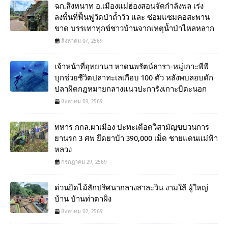
ฉก.สิงหนาท อ.เมืองแม่ฮ่องสอนจัดกำลังพล เร่ง
ลงพื้นที่ฟื้นฟูวัดป่าถ้ำวัว และ ซ่อมแซมคอสะพาน
ขาด บรรเทาทุกข์ชาวบ้านจากเหตุน้ำป่าไหลหลาก
สิงหาคม 07, 2569
เจ้าหน้าที่อุทยานฯ หาดนพรัตน์ธารา-หมู่เกาะพีพี
บุกช่วยชีวิตปลาทะเลเกือบ 100 ตัว หลังพบลอบดัก
ปลาผิดกฎหมายกลางแนวปะการังเกาะบิดะนอก
สิงหาคม 03, 2569
ทหาร กกล.ผาเมือง ปะทะเดือดวิสามัญขบวนการ
ยานรก 3 ศพ ยึดยาบ้า 390,000 เม็ด ชายแดนแม่ฟ้า
หลวง
กรกฎาคม 29, 2569
ด่วนยึดไม้สักปริศนากลางสาละวิน งามใส้ ผู้ใหญ่
บ้าน บ้านท่าตาฝั่ง
สิงหาคม 02, 2569