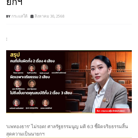
ยกฯ
กระแสใต้
สิงหาคม 30, 2568
:
'แพทองธาร' ไม่รอด! ศาลรัฐธรรมนูญ มติ 6:3 ชี้ผิดจริยธรรมสิ้น
สุดความเป็นนายกฯ