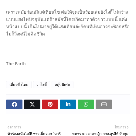
เพราะสมัยก่อนมีแต่เทียนไข ต่อให้จุดเป็นร้อยเล่มยังไงก็ไม่สว่าง
แบบแสงไฟปัจจุบันแต่ถ้าสมัยนี้ใครเกิดมาทาตัวขาวแบบนี้ แต่ง
หน้าแบบนี้ เดินไปมาอยู่ใต้แสงเทียนล่ะก็คนที่เห็นอาจจะช็อกหรือ
ไม่ก็วิ่งหนีไม่คิดชีวิต
The Earth
เที่ยวทั่วไทย
วาไรตี้
สกู๊ปพิเศษ
เก่ากว่า
ใหม่กว่า
ทัวร์ลงสนั่นไอจี! ชาวเน็ตจวก “มารี
ทหาร ฉก.ลาดหญ้า กกล.สุรสีห์ จับกุม