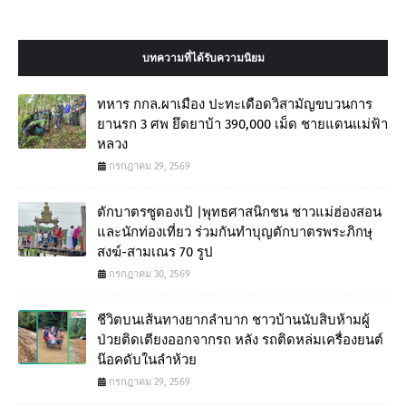
บทความที่ได้รับความนิยม
ทหาร กกล.ผาเมือง ปะทะเดือดวิสามัญขบวนการ
ยานรก 3 ศพ ยึดยาบ้า 390,000 เม็ด ชายแดนแม่ฟ้า
หลวง
กรกฎาคม 29, 2569
ตักบาตรซูตองเป้ |พุทธศาสนิกชน ชาวแม่ฮ่องสอน
และนักท่องเที่ยว ร่วมกันทำบุญตักบาตรพระภิกษุ
สงฆ์-สามเณร 70 รูป
กรกฎาคม 30, 2569
ชีวิตบนเส้นทางยากลำบาก ชาวบ้านนับสิบห้ามผู้
ป่วยติดเตียงออกจากรถ หลัง รถติดหล่มเครื่องยนต์
น๊อคดับในลำห้วย
กรกฎาคม 29, 2569