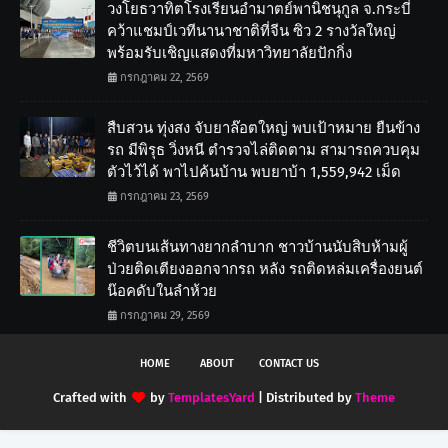
วงโยธวาทิตโรงเรียนอำมาตย์พานิชนุกูล จ.กระบี่
คว้าแชมป์เวทีนานาชาติที่จีน ซิว 2 รางวัลใหญ่
พร้อมรับเชิญแสดงที่มหาวิทยาลัยปักกิ่ง
กรกฎาคม 22, 2569
สืบสวน ทุ่งสง จับยาล๊อตใหญ่ พบเป้าหมาย ยืนข้าง
รถ มีพิรุธ วิ่งหนี ตำรวจไล่ติดตาม สามารถควบคุม
ตัวไว้ได้ พาไปค้นบ้าน พบยาบ้า 1,559,942 เม็ด
กรกฎาคม 23, 2569
ชีวิตบนเส้นทางยากลำบาก ชาวบ้านนับสิบห้ามผู้
ป่วยติดเตียงออกจากรถ หลัง รถติดหล่มเครื่องยนต์
น๊อคดับในลำห้วย
กรกฎาคม 29, 2569
HOME
ABOUT
CONTACT US
Crafted with
by
TemplatesYard
| Distributed by
Theme