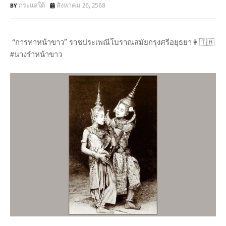
กระแสใต้
สิงหาคม 26, 2568
“การทาหน้าขาว” ราชประเพณีโบราณสมัยกรุงศรีอยุธยา👩🇹🇭
#นางรำหน้าขาว