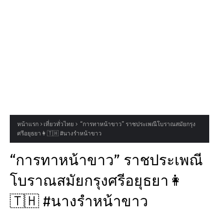
หน้าแรก
เที่ยวทั่วไทย
“การทาหน้าขาว” ราชประเพณีโบราณสมัยกรุง
ศรีอยุธยา👩🇹🇭 #นางรำหน้าขาว
“การทาหน้าขาว” ราชประเพณี
โบราณสมัยกรุงศรีอยุธยา👩
🇹🇭 #นางรำหน้าขาว