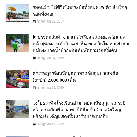
รอดแล้ว! ไถ่ชีวิตโคกระบือทั้งหมด 79 ตัว สำเร็จๆ
รอดทั้งคอก
กรกฎาคม 28, 2569
▶️ บรรทุกสินค้าจากแม่สะเรียง จ.แม่ฮ่องสอน มุ่ง
หน้าสู่ช่องการค้าบ้านเสาหิน ขณะวิ่งถึงกลางลำห้วย
แม่แงะ เกิดน้ำป่ากะทันหันพัดท่วมรถครึ่งคัน
กรกฎาคม 31, 2569
ตำรวจภูธรจังหวัดมุกดาหาร จับกุมยาเสพติด
(ยาบ้า) 2,000,000 เม็ด
กรกฎาคม 31, 2569
วงโยธวาทิตโรงเรียนอำมาตย์พานิชนุกูล จ.กระบี่
คว้าแชมป์เวทีนานาชาติที่จีน ซิว 2 รางวัลใหญ่
พร้อมรับเชิญแสดงที่มหาวิทยาลัยปักกิ่ง
กรกฎาคม 22, 2569