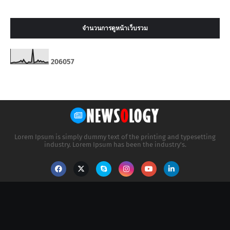
จำนวนการดูหน้าเว็บรวม
2
0
6
0
5
7
Lorem Ipsum is simply dummy text of the printing and typesetting
industry. Lorem Ipsum has been the industry's.