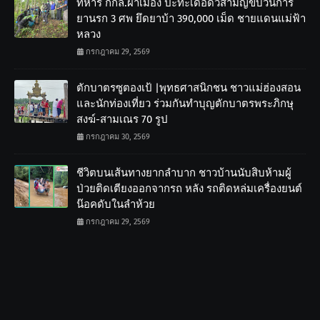
ทหาร กกล.ผาเมือง ปะทะเดือดวิสามัญขบวนการ
ยานรก 3 ศพ ยึดยาบ้า 390,000 เม็ด ชายแดนแม่ฟ้า
หลวง
กรกฎาคม 29, 2569
ตักบาตรซูตองเป้ |พุทธศาสนิกชน ชาวแม่ฮ่องสอน
และนักท่องเที่ยว ร่วมกันทำบุญตักบาตรพระภิกษุ
สงฆ์-สามเณร 70 รูป
กรกฎาคม 30, 2569
ชีวิตบนเส้นทางยากลำบาก ชาวบ้านนับสิบห้ามผู้
ป่วยติดเตียงออกจากรถ หลัง รถติดหล่มเครื่องยนต์
น๊อคดับในลำห้วย
กรกฎาคม 29, 2569