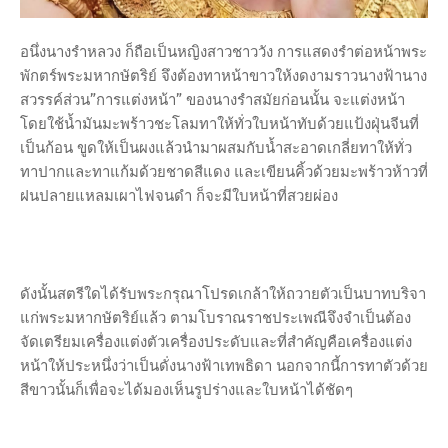
อนึ่งนางรำหลวง ก็ถือเป็นหญิงสาวชาววัง การแสดงรำต่อหน้าพระ
พักตร์พระมหากษัตริย์ จึงต้องทาหน้าขาวให้งดงามราวนางฟ้านาง
สวรรค์ส่วน”การแต่งหน้า” ของนางรำสมัยก่อนนั้น จะแต่งหน้า
โดยใช้น้ำมันมะพร้าวชะโลมทาให้ทั่วใบหน้าทับด้วยแป้งฝุ่นจีนที่
เป็นก้อน ขูดให้เป็นผงแล้วนำมาผสมกับน้ำสะอาดเกลี่ยทาให้ทั่ว
ทาปากและทาแก้มด้วยชาดสีแดง และเขียนคิ้วด้วยมะพร้าวห้าวที่
ฝนปลายแหลมเผาไฟจนดำ ก็จะมีใบหน้าที่สวยผ่อง
ดังนั้นสตรีใดได้รับพระกรุณาโปรดเกล้าให้ถวายตัวเป็นบาทบริจา
แก่พระมหากษัตริย์แล้ว ตามโบราณราชประเพณีจึงจำเป็นต้อง
จัดเตรียมเครื่องแต่งตัวเครื่องประดับและที่สำคัญคือเครื่องแต่ง
หน้าให้ประหนึ่งว่าเป็นดั่งนางฟ้าเทพธิดา นอกจากนี้การทาตัวด้วย
สีขาวนั้นก็เพื่อจะได้มองเห็นรูปร่างและใบหน้าได้ชัดๆ