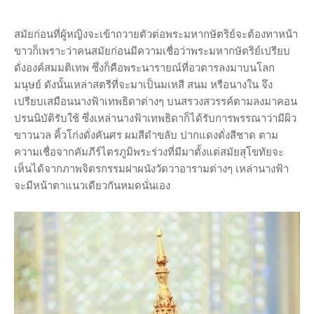
สมัยก่อนที่ผู้หญิงจะเข้าถวายตัวต่อพระมหากษัตริย์จะต้องทาหน้า
ขาวก็เพราะว่าคนสมัยก่อนมีความเชื่อว่าพระมหากษัตริย์เปรียบ
ดั่งองค์สมมติเทพ ซึ่งก็คือพระนารายณ์ที่อวตารลงมาบนโลก
มนุษย์ ดังนั้นเหล่าสตรีที่จะมาเป็นมเหสี สนม หรือนางใน จึง
เปรียบเสมือนนางฟ้าเทพธิดาต่างๆ บนสรวงสวรรค์ตามลงมาคอน
ปรนนิบัติรับใช้ ซึ่งเหล่านางฟ้าเทพธิดาก็ได้รับการพรรณาว่ามีผิว
ขาวนวล คิ้วโก่งดั่งคันศร ผมสีดำขลับ ปากแดงดั่งสีชาด ตาม
ความเชื่อจากคัมภีร์ไตรภูมิพระร่วงที่มีมาตั้งแต่สมัยสุโขทัยจะ
เห็นได้จากภาพจิตรกรรมฝาผนังวัดวาอารามต่างๆ เหล่านางฟ้า
จะมีหน้าตาแนวเดียวกันหมดนั่นเอง