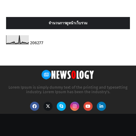
จำนวนการดูหน้าเว็บรวม
2
0
6
2
7
7
Lorem Ipsum is simply dummy text of the printing and typesetting
industry. Lorem Ipsum has been the industry's.