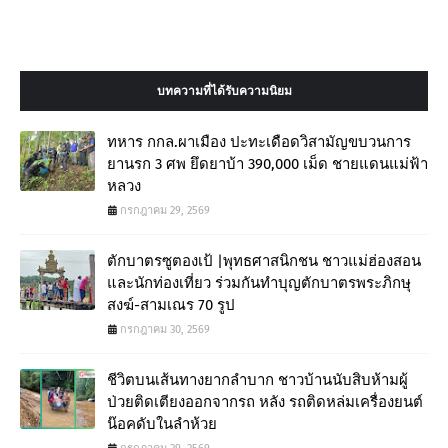
บทความที่ได้รับความนิยม
ทหาร กกล.ผาเมือง ปะทะเดือดวิสามัญขบวนการ
ยานรก 3 ศพ ยึดยาบ้า 390,000 เม็ด ชายแดนแม่ฟ้า
หลวง
กรกฎาคม 29, 2569
ตักบาตรซูตองเป้ |พุทธศาสนิกชน ชาวแม่ฮ่องสอน
และนักท่องเที่ยว ร่วมกันทำบุญตักบาตรพระภิกษุ
สงฆ์-สามเณร 70 รูป
กรกฎาคม 30, 2569
ชีวิตบนเส้นทางยากลำบาก ชาวบ้านนับสิบห้ามผู้
ป่วยติดเตียงออกจากรถ หลัง รถติดหล่มเครื่องยนต์
น๊อคดับในลำห้วย