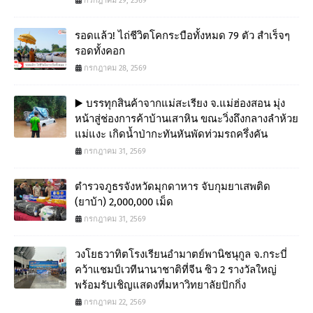
กรกฎาคม 29, 2569
รอดแล้ว! ไถ่ชีวิตโคกระบือทั้งหมด 79 ตัว สำเร็จๆ
รอดทั้งคอก
กรกฎาคม 28, 2569
▶️ บรรทุกสินค้าจากแม่สะเรียง จ.แม่ฮ่องสอน มุ่ง
หน้าสู่ช่องการค้าบ้านเสาหิน ขณะวิ่งถึงกลางลำห้วย
แม่แงะ เกิดน้ำป่ากะทันหันพัดท่วมรถครึ่งคัน
กรกฎาคม 31, 2569
ตำรวจภูธรจังหวัดมุกดาหาร จับกุมยาเสพติด
(ยาบ้า) 2,000,000 เม็ด
กรกฎาคม 31, 2569
วงโยธวาทิตโรงเรียนอำมาตย์พานิชนุกูล จ.กระบี่
คว้าแชมป์เวทีนานาชาติที่จีน ซิว 2 รางวัลใหญ่
พร้อมรับเชิญแสดงที่มหาวิทยาลัยปักกิ่ง
กรกฎาคม 22, 2569