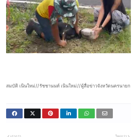
สมบัติ เนินใหม่//รัชชานนท์ เนินใหม่//ผู้สื่อข่าวจังหวัดนครนายก
เก่ากว่า
ใหม่กว่า