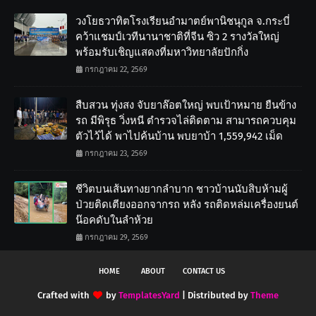
วงโยธวาทิตโรงเรียนอำมาตย์พานิชนุกูล จ.กระบี่
คว้าแชมป์เวทีนานาชาติที่จีน ซิว 2 รางวัลใหญ่
พร้อมรับเชิญแสดงที่มหาวิทยาลัยปักกิ่ง
กรกฎาคม 22, 2569
สืบสวน ทุ่งสง จับยาล๊อตใหญ่ พบเป้าหมาย ยืนข้าง
รถ มีพิรุธ วิ่งหนี ตำรวจไล่ติดตาม สามารถควบคุม
ตัวไว้ได้ พาไปค้นบ้าน พบยาบ้า 1,559,942 เม็ด
กรกฎาคม 23, 2569
ชีวิตบนเส้นทางยากลำบาก ชาวบ้านนับสิบห้ามผู้
ป่วยติดเตียงออกจากรถ หลัง รถติดหล่มเครื่องยนต์
น๊อคดับในลำห้วย
กรกฎาคม 29, 2569
HOME
ABOUT
CONTACT US
Crafted with
by
TemplatesYard
| Distributed by
Theme