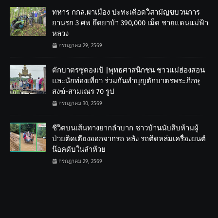
ทหาร กกล.ผาเมือง ปะทะเดือดวิสามัญขบวนการ
ยานรก 3 ศพ ยึดยาบ้า 390,000 เม็ด ชายแดนแม่ฟ้า
หลวง
กรกฎาคม 29, 2569
ตักบาตรซูตองเป้ |พุทธศาสนิกชน ชาวแม่ฮ่องสอน
และนักท่องเที่ยว ร่วมกันทำบุญตักบาตรพระภิกษุ
สงฆ์-สามเณร 70 รูป
กรกฎาคม 30, 2569
ชีวิตบนเส้นทางยากลำบาก ชาวบ้านนับสิบห้ามผู้
ป่วยติดเตียงออกจากรถ หลัง รถติดหล่มเครื่องยนต์
น๊อคดับในลำห้วย
กรกฎาคม 29, 2569