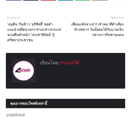
เก่ากว่า
ใหม่กว่า
‘อนุทิน’ กินข้าว ‘อภิสิทธิ์’ ขอคำ
เพื่อนแท้กลางป่า! เจ้าหมาสีดำเคียง
แนะนำอดีตนายกฯ ท่ามกลางกระแส
ข้างทหาร วันนั้นผมได้รับบาดเจ็บ
หวนคืนหัวหน้า ‘ประชาธิปัตย์’ กู้
กลางภารกิจชายแดน
ศรัทธาประชาชน
เขียนโดย
กระแสใต้
คุณอาจชอบโพสต์เหล่านี้
undefined