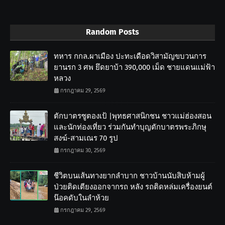
Random Posts
ทหาร กกล.ผาเมือง ปะทะเดือดวิสามัญขบวนการ
ยานรก 3 ศพ ยึดยาบ้า 390,000 เม็ด ชายแดนแม่ฟ้า
หลวง
กรกฎาคม 29, 2569
ตักบาตรซูตองเป้ |พุทธศาสนิกชน ชาวแม่ฮ่องสอน
และนักท่องเที่ยว ร่วมกันทำบุญตักบาตรพระภิกษุ
สงฆ์-สามเณร 70 รูป
กรกฎาคม 30, 2569
ชีวิตบนเส้นทางยากลำบาก ชาวบ้านนับสิบห้ามผู้
ป่วยติดเตียงออกจากรถ หลัง รถติดหล่มเครื่องยนต์
น๊อคดับในลำห้วย
กรกฎาคม 29, 2569