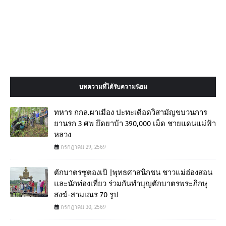
บทความที่ได้รับความนิยม
ทหาร กกล.ผาเมือง ปะทะเดือดวิสามัญขบวนการ
ยานรก 3 ศพ ยึดยาบ้า 390,000 เม็ด ชายแดนแม่ฟ้า
หลวง
กรกฎาคม 29, 2569
ตักบาตรซูตองเป้ |พุทธศาสนิกชน ชาวแม่ฮ่องสอน
และนักท่องเที่ยว ร่วมกันทำบุญตักบาตรพระภิกษุ
สงฆ์-สามเณร 70 รูป
กรกฎาคม 30, 2569