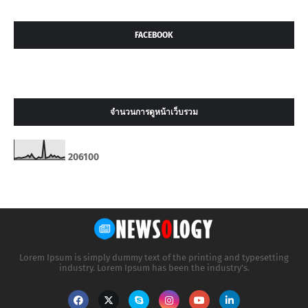
FACEBOOK
จำนวนการดูหน้าเว็บรวม
2
0
6
1
0
0
Lorem Ipsum is simply dummy text of the printing and typesetting
industry. Lorem Ipsum has been the industry's.