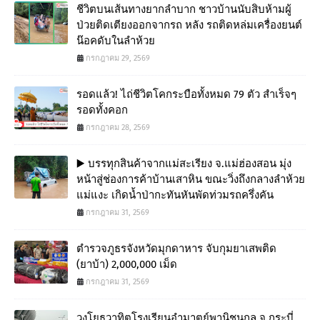
ชีวิตบนเส้นทางยากลำบาก ชาวบ้านนับสิบห้ามผู้
ป่วยติดเตียงออกจากรถ หลัง รถติดหล่มเครื่องยนต์
น๊อคดับในลำห้วย
กรกฎาคม 29, 2569
รอดแล้ว! ไถ่ชีวิตโคกระบือทั้งหมด 79 ตัว สำเร็จๆ
รอดทั้งคอก
กรกฎาคม 28, 2569
▶️ บรรทุกสินค้าจากแม่สะเรียง จ.แม่ฮ่องสอน มุ่ง
หน้าสู่ช่องการค้าบ้านเสาหิน ขณะวิ่งถึงกลางลำห้วย
แม่แงะ เกิดน้ำป่ากะทันหันพัดท่วมรถครึ่งคัน
กรกฎาคม 31, 2569
ตำรวจภูธรจังหวัดมุกดาหาร จับกุมยาเสพติด
(ยาบ้า) 2,000,000 เม็ด
กรกฎาคม 31, 2569
วงโยธวาทิตโรงเรียนอำมาตย์พานิชนุกูล จ.กระบี่