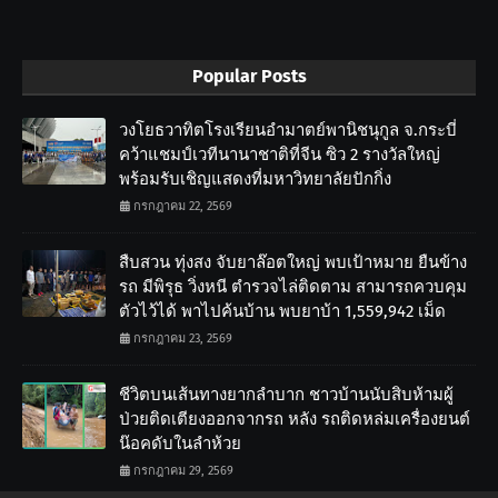
Popular Posts
วงโยธวาทิตโรงเรียนอำมาตย์พานิชนุกูล จ.กระบี่
คว้าแชมป์เวทีนานาชาติที่จีน ซิว 2 รางวัลใหญ่
พร้อมรับเชิญแสดงที่มหาวิทยาลัยปักกิ่ง
กรกฎาคม 22, 2569
สืบสวน ทุ่งสง จับยาล๊อตใหญ่ พบเป้าหมาย ยืนข้าง
รถ มีพิรุธ วิ่งหนี ตำรวจไล่ติดตาม สามารถควบคุม
ตัวไว้ได้ พาไปค้นบ้าน พบยาบ้า 1,559,942 เม็ด
กรกฎาคม 23, 2569
ชีวิตบนเส้นทางยากลำบาก ชาวบ้านนับสิบห้ามผู้
ป่วยติดเตียงออกจากรถ หลัง รถติดหล่มเครื่องยนต์
น๊อคดับในลำห้วย
กรกฎาคม 29, 2569