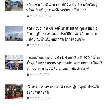
คว้าแชมป์เวทีนานาชาติที่จีน ซิว 2 รางวัลใหญ่
พร้อมรับเชิญแสดงที่มหาวิทยาลัยปักกิ่ง
กรกฎาคม 22, 2569
คณะ วปอ. รุ่น 68 ลงพื้นที่ชายแดนภูมะเขือ มุ่ง
ศึกษาภูมิประเทศและประวัติศาสตร์ด้านความ
มั่นคง ณ พื้นที่ยุทธศาสตร์การสู้รบจริง
กรกฎาคม 23, 2569
กต.สะกิดต่อมความจำ UN อย่าลืม ปี1970 ให้ไทย
ตั้งศูนย์พักพิงชาวกัมพูชา หนีสงครามกลางเมือง ชี้
ชาวเขมร มาอยู่แล้ว ไม่ยอมกลับประเทศ
สิงหาคม 02, 2569
สุรินทร์ : รับศพทหารกล้า กลับสู่มาตุภูมิ บ้านเกิด
อย่างสมเกียรติ
กรกฎาคม 23, 2569