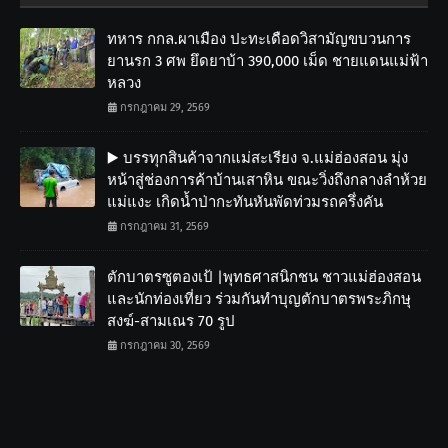
ทหาร กกล.ผาเมือง ปะทะเดือดวิสามัญขบวนการ
ยานรก 3 ศพ ยึดยาบ้า 390,000 เม็ด ชายแดนแม่ฟ้า
หลวง
กรกฎาคม 29, 2569
▶️ บรรทุกสินค้าจากแม่สะเรียง จ.แม่ฮ่องสอน มุ่ง
หน้าสู่ช่องการค้าบ้านเสาหิน ขณะวิ่งถึงกลางลำห้วย
แม่แงะ เกิดน้ำป่ากะทันหันพัดท่วมรถครึ่งคัน
กรกฎาคม 31, 2569
ตักบาตรซูตองเป้ |พุทธศาสนิกชน ชาวแม่ฮ่องสอน
และนักท่องเที่ยว ร่วมกันทำบุญตักบาตรพระภิกษุ
สงฆ์-สามเณร 70 รูป
กรกฎาคม 30, 2569