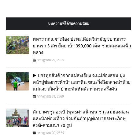
บทความที่ได้รับความนิยม
ทหาร กกล.ผาเมือง ปะทะเดือดวิสามัญขบวนการ
ยานรก 3 ศพ ยึดยาบ้า 390,000 เม็ด ชายแดนแม่ฟ้า
หลวง
กรกฎาคม 29, 2569
▶️ บรรทุกสินค้าจากแม่สะเรียง จ.แม่ฮ่องสอน มุ่ง
หน้าสู่ช่องการค้าบ้านเสาหิน ขณะวิ่งถึงกลางลำห้วย
แม่แงะ เกิดน้ำป่ากะทันหันพัดท่วมรถครึ่งคัน
กรกฎาคม 31, 2569
ตักบาตรซูตองเป้ |พุทธศาสนิกชน ชาวแม่ฮ่องสอน
และนักท่องเที่ยว ร่วมกันทำบุญตักบาตรพระภิกษุ
สงฆ์-สามเณร 70 รูป
กรกฎาคม 30, 2569