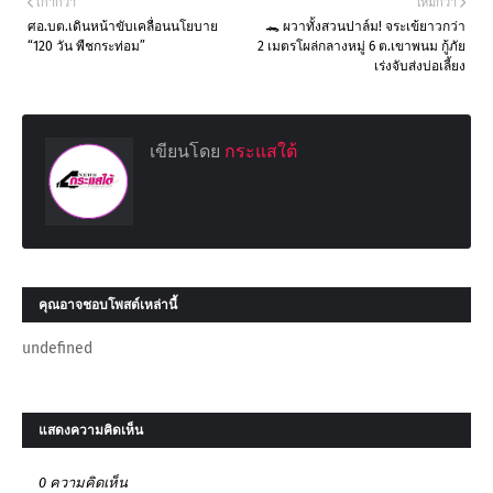
เก่ากว่า
ใหม่กว่า
ศอ.บต.เดินหน้าขับเคลื่อนนโยบาย
🐊 ผวาทั้งสวนปาล์ม! จระเข้ยาวกว่า
“120 วัน พืชกระท่อม”
2 เมตรโผล่กลางหมู่ 6 ต.เขาพนม กู้ภัย
เร่งจับส่งบ่อเลี้ยง
เขียนโดย
กระแสใต้
คุณอาจชอบโพสต์เหล่านี้
undefined
แสดงความคิดเห็น
0 ความคิดเห็น