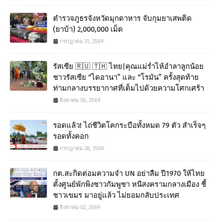
ตำรวจภูธรจังหวัดมุกดาหาร จับกุมยาเสพติด
(ยาบ้า) 2,000,000 เม็ด
กรกฎาคม 31, 2569
รัสเซีย 🇷🇺 🇹🇭 ไทย|คุณแม่ร่ำไห้อำลาลูกน้อย
ชาวรัสเซีย “ไดอานา” และ “โรมัน” ครั้งสุดท้าย
ท่ามกลางบรรยากาศที่เต็มไปด้วยความโศกเศร้า
สิงหาคม 06, 2569
รอดแล้ว! ไถ่ชีวิตโคกระบือทั้งหมด 79 ตัว สำเร็จๆ
รอดทั้งคอก
กรกฎาคม 28, 2569
กต.สะกิดต่อมความจำ UN อย่าลืม ปี1970 ให้ไทย
ตั้งศูนย์พักพิงชาวกัมพูชา หนีสงครามกลางเมือง ชี้
ชาวเขมร มาอยู่แล้ว ไม่ยอมกลับประเทศ
สิงหาคม 02, 2569