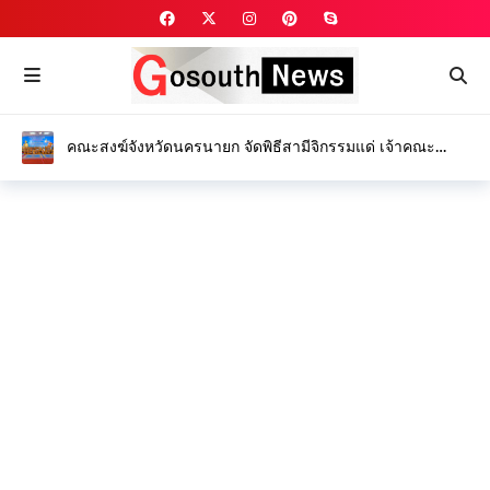
คณะสงฆ์จังหวัดนครนายก จัดพิธีสามีจิกรรมแด่ เจ้าคณะ
จังหวัดนครนายก