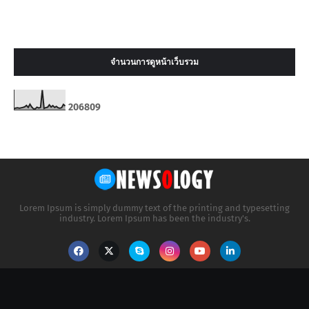
จำนวนการดูหน้าเว็บรวม
2
0
6
8
0
9
Lorem Ipsum is simply dummy text of the printing and typesetting
industry. Lorem Ipsum has been the industry's.