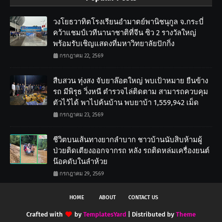
วงโยธวาทิตโรงเรียนอำมาตย์พานิชนุกูล จ.กระบี่
คว้าแชมป์เวทีนานาชาติที่จีน ซิว 2 รางวัลใหญ่
พร้อมรับเชิญแสดงที่มหาวิทยาลัยปักกิ่ง
กรกฎาคม 22, 2569
สืบสวน ทุ่งสง จับยาล๊อตใหญ่ พบเป้าหมาย ยืนข้าง
รถ มีพิรุธ วิ่งหนี ตำรวจไล่ติดตาม สามารถควบคุม
ตัวไว้ได้ พาไปค้นบ้าน พบยาบ้า 1,559,942 เม็ด
กรกฎาคม 23, 2569
ชีวิตบนเส้นทางยากลำบาก ชาวบ้านนับสิบห้ามผู้
ป่วยติดเตียงออกจากรถ หลัง รถติดหล่มเครื่องยนต์
น๊อคดับในลำห้วย
กรกฎาคม 29, 2569
HOME
ABOUT
CONTACT US
Crafted with
by
TemplatesYard
| Distributed by
Theme