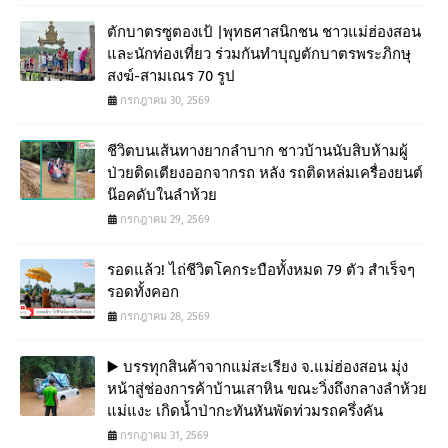
ตักบาตรซูตองเป้ |พุทธศาสนิกชน ชาวแม่ฮ่องสอน
และนักท่องเที่ยว ร่วมกันทำบุญตักบาตรพระภิกษุ
สงฆ์-สามเณร 70 รูป
กรกฎาคม 30, 2569
ชีวิตบนเส้นทางยากลำบาก ชาวบ้านนับสิบห้ามผู้
ป่วยติดเตียงออกจากรถ หลัง รถติดหล่มเครื่องยนต์
น๊อคดับในลำห้วย
กรกฎาคม 29, 2569
รอดแล้ว! ไถ่ชีวิตโคกระบือทั้งหมด 79 ตัว สำเร็จๆ
รอดทั้งคอก
กรกฎาคม 28, 2569
▶️ บรรทุกสินค้าจากแม่สะเรียง จ.แม่ฮ่องสอน มุ่ง
หน้าสู่ช่องการค้าบ้านเสาหิน ขณะวิ่งถึงกลางลำห้วย
แม่แงะ เกิดน้ำป่ากะทันหันพัดท่วมรถครึ่งคัน
กรกฎาคม 31, 2569