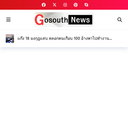
แก๊ง 18 มงกุฎแสบ หลอกคนเกือบ 100 อ้างพาไปทำงาน
ไอร์แลนด์ - แคนาดา