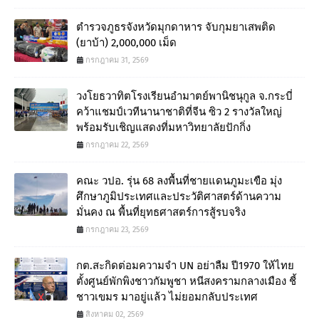
ตำรวจภูธรจังหวัดมุกดาหาร จับกุมยาเสพติด
(ยาบ้า) 2,000,000 เม็ด
กรกฎาคม 31, 2569
วงโยธวาทิตโรงเรียนอำมาตย์พานิชนุกูล จ.กระบี่
คว้าแชมป์เวทีนานาชาติที่จีน ซิว 2 รางวัลใหญ่
พร้อมรับเชิญแสดงที่มหาวิทยาลัยปักกิ่ง
กรกฎาคม 22, 2569
คณะ วปอ. รุ่น 68 ลงพื้นที่ชายแดนภูมะเขือ มุ่ง
ศึกษาภูมิประเทศและประวัติศาสตร์ด้านความ
มั่นคง ณ พื้นที่ยุทธศาสตร์การสู้รบจริง
กรกฎาคม 23, 2569
กต.สะกิดต่อมความจำ UN อย่าลืม ปี1970 ให้ไทย
ตั้งศูนย์พักพิงชาวกัมพูชา หนีสงครามกลางเมือง ชี้
ชาวเขมร มาอยู่แล้ว ไม่ยอมกลับประเทศ
สิงหาคม 02, 2569