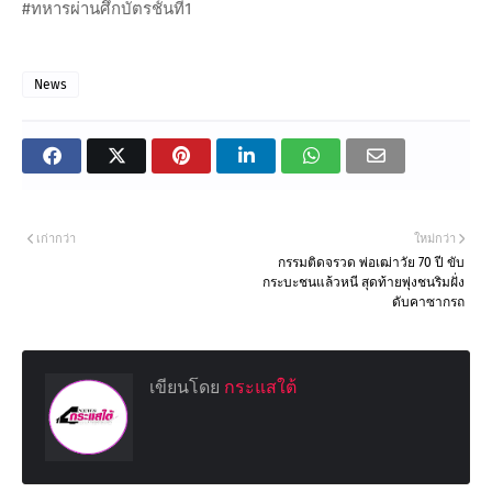
#ทหารผ่านศึกบัตรชั้นที่1
News
เก่ากว่า
ใหม่กว่า
กรรมติดจรวด พ่อเฒ่าวัย 70 ปี ขับ
กระบะชนแล้วหนี สุดท้ายพุ่งชนริมฝั่ง
ดับคาซากรถ
เขียนโดย
กระแสใต้