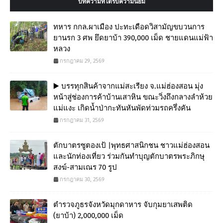
บทความที่ได้รับความนิยม
ทหาร กกล.ผาเมือง ปะทะเดือดวิสามัญขบวนการ
ยานรก 3 ศพ ยึดยาบ้า 390,000 เม็ด ชายแดนแม่ฟ้า
หลวง
กรกฎาคม 29, 2569
▶️ บรรทุกสินค้าจากแม่สะเรียง จ.แม่ฮ่องสอน มุ่ง
หน้าสู่ช่องการค้าบ้านเสาหิน ขณะวิ่งถึงกลางลำห้วย
แม่แงะ เกิดน้ำป่ากะทันหันพัดท่วมรถครึ่งคัน
กรกฎาคม 31, 2569
ตักบาตรซูตองเป้ |พุทธศาสนิกชน ชาวแม่ฮ่องสอน
และนักท่องเที่ยว ร่วมกันทำบุญตักบาตรพระภิกษุ
สงฆ์-สามเณร 70 รูป
กรกฎาคม 30, 2569
ตำรวจภูธรจังหวัดมุกดาหาร จับกุมยาเสพติด
(ยาบ้า) 2,000,000 เม็ด