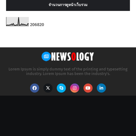
จำนวนการดูหน้าเว็บรวม
2
0
6
8
2
0
Lorem Ipsum is simply dummy text of the printing and typesetting
industry. Lorem Ipsum has been the industry's.