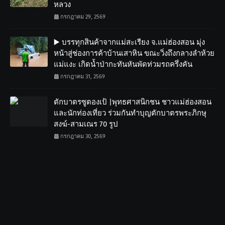
หลวง
กรกฎาคม 29, 2569
▶️ บรรทุกสินค้าจากแม่สะเรียง จ.แม่ฮ่องสอน มุ่ง
หน้าสู่ช่องการค้าบ้านเสาหิน ขณะวิ่งถึงกลางลำห้วย
แม่แงะ เกิดน้ำป่ากะทันหันพัดท่วมรถครึ่งคัน
กรกฎาคม 31, 2569
ตักบาตรซูตองเป้ |พุทธศาสนิกชน ชาวแม่ฮ่องสอน
และนักท่องเที่ยว ร่วมกันทำบุญตักบาตรพระภิกษุ
สงฆ์-สามเณร 70 รูป
กรกฎาคม 30, 2569