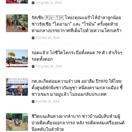
กรกฎาคม 31, 2569
รัสเซีย 🇷🇺 🇹🇭 ไทย|คุณแม่ร่ำไห้อำลาลูกน้อย
ชาวรัสเซีย “ไดอานา” และ “โรมัน” ครั้งสุดท้าย
ท่ามกลางบรรยากาศที่เต็มไปด้วยความโศกเศร้า
สิงหาคม 06, 2569
รอดแล้ว! ไถ่ชีวิตโคกระบือทั้งหมด 79 ตัว สำเร็จๆ
รอดทั้งคอก
กรกฎาคม 28, 2569
กต.สะกิดต่อมความจำ UN อย่าลืม ปี1970 ให้ไทย
ตั้งศูนย์พักพิงชาวกัมพูชา หนีสงครามกลางเมือง ชี้
ชาวเขมร มาอยู่แล้ว ไม่ยอมกลับประเทศ
สิงหาคม 02, 2569
ชีวิตบนเส้นทางยากลำบาก ชาวบ้านนับสิบห้ามผู้
ป่วยติดเตียงออกจากรถ หลัง รถติดหล่มเครื่องยนต์
น๊อคดับในลำห้วย