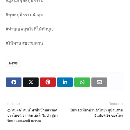
#มูลนิธิพุทธภูมิธรรม
#พุทธภูมิธรรมนำสุข
#ทำบุญ #สุขใจที่ได้ทำบุญ
#ให้ทาน #ธรรมทาน
News
เก่ากว่า
ใหม่กว่า
🍊“ส้มผด” สมุนไพรพื้นบ้านสารพัด
เปิดท่องเที่ยวบ้านรักไทยหมู่บ้านสวย
ประโยชน์ จากต้นไม้เล็กริมป่า สู่ยา
อันดับที่ 34 ของโลก
รักษาแผลและผิวพรรณ