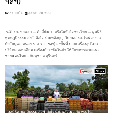
ฯลฯ)
กระแสใต้
ตุลาคม 08, 2568
ร.31 รอ. ขอแลก ... คำนี้ยังตราตรึงในหัวใจชาวไทย ... มูลนิธิ
พุทธภูมิธรรม ส่งกำลังใจ ร่วมพลังบุญ กับ พล.1รอ. (หน่วยงาน
กำกับดูแล หน่วย ร.31 รอ., ฯลฯ) ลงพื้นที่ มอบเครื่องอุปโภค -
บริโภค จอบเสียม เครื่องดำรงชีพในป่า ให้กับทหารตามแนว
ชายแดนไทย - กัมพูชา จ.สุรินทร์