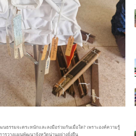
นธรรมจะตระหนักและลงมือร่วมกันเมื่อใด? เพราะองค์ความรู้
ารวางแผนพัฒนาจังหวัดน่านอย่างยั่งยืน