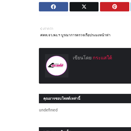
เก่ากว่า
ศคท.จว.พง.ฯ บูรณาการตรวจเรือประมงหน้าท่า
เขียนโดย
กระแสใต้
คุณอาจชอบโพสต์เหล่านี้
undefined