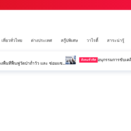
เที่ยวทั่วไทย
ต่างประเทศ
สกู๊ปพิเศษ
วาไรตี้
สาระน่ารู้
อนุกรรมการขับเคลื
สังคมทั่วทิศ
พื้นที่ฟื้นฟูวัดป่าถ้ำวัว และ ซ่อมแซม
ำป่าไหลหลาก