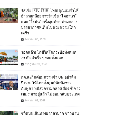
รัสเซีย 🇷🇺 🇹🇭 ไทย|คุณแม่ร่ำไห้
อำลาลูกน้อยชาวรัสเซีย “ไดอานา”
และ “โรมัน” ครั้งสุดท้าย ท่ามกลาง
บรรยากาศที่เต็มไปด้วยความโศก
เศร้า
สิงหาคม 06, 2569
รอดแล้ว! ไถ่ชีวิตโคกระบือทั้งหมด
79 ตัว สำเร็จๆ รอดทั้งคอก
กรกฎาคม 28, 2569
กต.สะกิดต่อมความจำ UN อย่าลืม
ปี1970 ให้ไทยตั้งศูนย์พักพิงชาว
กัมพูชา หนีสงครามกลางเมือง ชี้ ชาว
เขมร มาอยู่แล้ว ไม่ยอมกลับประเทศ
สิงหาคม 02, 2569
ชีวิตบนเส้นทางยากลำบาก ชาวบ้าน