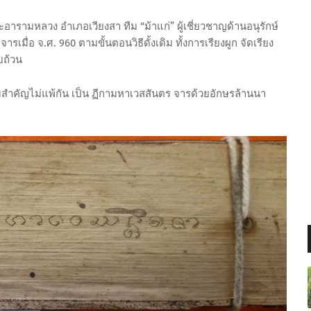
ระอารามหลวง อำเภอเวียงสา ทีม “ม้าแก่” ผู้เชี่ยวชาญด้านอนุรักษ์
ารเมื่อ จ.ศ. 960 ตามขั้นตอนวิธีดั้งเดิม ทั้งการเรียงผูก จัดเรียง
บถ้วน
ามสำคัญไม่แพ้กัน เป็น ฏีกามหาเวสสันตร จารด้วยอักษรล้านนา