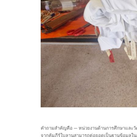
คำถามสำคัญคือ — หน่วยงานด้านการศึกษาและวัฒ
จากคัมภีร์ใบลานสามารถต่อยอดเป็นฐานข้อมูลในก