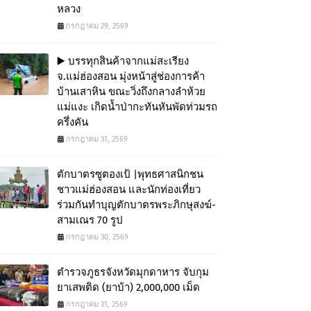
หลวง
กรกฎาคม 29, 2569
▶️ บรรทุกสินค้าจากแม่สะเรียง
จ.แม่ฮ่องสอน มุ่งหน้าสู่ช่องการค้า
บ้านเสาหิน ขณะวิ่งถึงกลางลำห้วย
แม่แงะ เกิดน้ำป่ากะทันหันพัดท่วมรถ
ครึ่งคัน
กรกฎาคม 31, 2569
ตักบาตรซูตองเป้ |พุทธศาสนิกชน
ชาวแม่ฮ่องสอน และนักท่องเที่ยว
ร่วมกันทำบุญตักบาตรพระภิกษุสงฆ์-
สามเณร 70 รูป
กรกฎาคม 30, 2569
ตำรวจภูธรจังหวัดมุกดาหาร จับกุม
ยาเสพติด (ยาบ้า) 2,000,000 เม็ด
กรกฎาคม 31, 2569