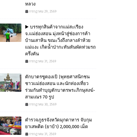
หลวง
กรกฎาคม 29, 2569
▶️ บรรทุกสินค้าจากแม่สะเรียง
จ.แม่ฮ่องสอน มุ่งหน้าสู่ช่องการค้า
บ้านเสาหิน ขณะวิ่งถึงกลางลำห้วย
แม่แงะ เกิดน้ำป่ากะทันหันพัดท่วมรถ
ครึ่งคัน
กรกฎาคม 31, 2569
ตักบาตรซูตองเป้ |พุทธศาสนิกชน
ชาวแม่ฮ่องสอน และนักท่องเที่ยว
ร่วมกันทำบุญตักบาตรพระภิกษุสงฆ์-
สามเณร 70 รูป
กรกฎาคม 30, 2569
ตำรวจภูธรจังหวัดมุกดาหาร จับกุม
ยาเสพติด (ยาบ้า) 2,000,000 เม็ด
กรกฎาคม 31, 2569