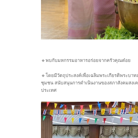
🔹พบกับมหกรรมอาหารอร่อยจากครัวคุณต๋อย
🔹โดยมีวัตถุประสงค์เพื่อเฉลิมพระเกียรติพระบา
ชุมชน สนับสนุนการดำเนินงานของสภาสังคมสงเครา
ประเทศ