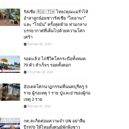
รัสเซีย 🇷🇺 🇹🇭 ไทย|คุณแม่ร่ำไห้
อำลาลูกน้อยชาวรัสเซีย “ไดอานา”
และ “โรมัน” ครั้งสุดท้าย ท่ามกลาง
บรรยากาศที่เต็มไปด้วยความโศก
เศร้า
สิงหาคม 06, 2569
รอดแล้ว! ไถ่ชีวิตโคกระบือทั้งหมด
79 ตัว สำเร็จๆ รอดทั้งคอก
กรกฎาคม 28, 2569
อัปเดตโศกนาฏกรรมที่นนทบุรีครู 5
ราย ผู้ก่อเหตุ 1 ราย ปู่และย่าของผู้ก่อ
เหตุ 2 ราย
สิงหาคม 07, 2569
กต.สะกิดต่อมความจำ UN อย่าลืม
ปี1970 ให้ไทยตั้งศูนย์พักพิงชาว