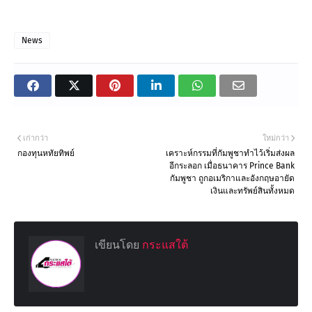
News
เก่ากว่า
ใหม่กว่า
กองทุนหทัยทิพย์
เคราะห์​กรรมที่กัมพูชา​ทำไว้เริ่มส่งผล
อีกระลอก เมื่อธนาคาร Prince Bank
กัมพูชา ถูกอเมริกาและอังกฤษ​อายัด
เงินและทรัพย์สินทั้งหมด
เขียนโดย
กระแสใต้