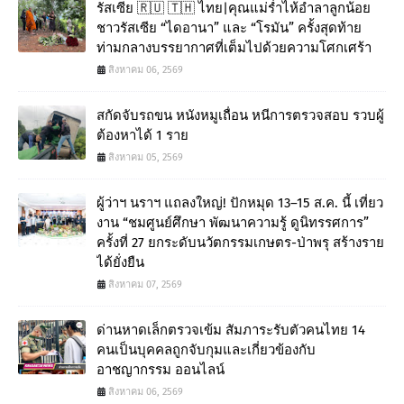
รัสเซีย 🇷🇺 🇹🇭 ไทย|คุณแม่ร่ำไห้อำลาลูกน้อย
ชาวรัสเซีย “ไดอานา” และ “โรมัน” ครั้งสุดท้าย
ท่ามกลางบรรยากาศที่เต็มไปด้วยความโศกเศร้า
สิงหาคม 06, 2569
สกัดจับรถขน หนังหมูเถื่อน หนีการตรวจสอบ รวบผู้
ต้องหาได้ 1 ราย
สิงหาคม 05, 2569
ผู้ว่าฯ นราฯ แถลงใหญ่! ปักหมุด 13–15 ส.ค. นี้ เที่ยว
งาน “ชมศูนย์ศึกษา พัฒนาความรู้ ดูนิทรรศการ”
ครั้งที่ 27 ยกระดับนวัตกรรมเกษตร-ป่าพรุ สร้างราย
ได้ยั่งยืน
สิงหาคม 07, 2569
ด่านหาดเล็กตรวจเข้ม สัมภาระรับตัวคนไทย 14
คนเป็นบุคคลถูกจับกุมและเกี่ยวข้องกับ
อาชญากรรม ออนไลน์
สิงหาคม 06, 2569