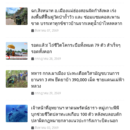
ฉก.สิงหนาท อ.เมืองแม่ฮ่องสอนจัดกำลังพล เร่ง
ลงพื้นที่ฟื้นฟูวัดป่าถ้ำวัว และ ซ่อมแซมคอสะพาน
ขาด บรรเทาทุกข์ชาวบ้านจากเหตุน้ำป่าไหลหลาก
สิงหาคม 07, 2569
รอดแล้ว! ไถ่ชีวิตโคกระบือทั้งหมด 79 ตัว สำเร็จๆ
รอดทั้งคอก
กรกฎาคม 28, 2569
ทหาร กกล.ผาเมือง ปะทะเดือดวิสามัญขบวนการ
ยานรก 3 ศพ ยึดยาบ้า 390,000 เม็ด ชายแดนแม่ฟ้า
หลวง
กรกฎาคม 29, 2569
เจ้าหน้าที่อุทยานฯ หาดนพรัตน์ธารา-หมู่เกาะพีพี
บุกช่วยชีวิตปลาทะเลเกือบ 100 ตัว หลังพบลอบดัก
ปลาผิดกฎหมายกลางแนวปะการังเกาะบิดะนอก
สิงหาคม 03, 2569