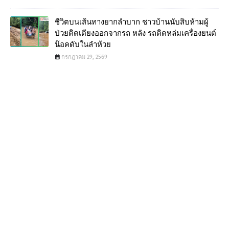
ชีวิตบนเส้นทางยากลำบาก ชาวบ้านนับสิบห้ามผู้
ป่วยติดเตียงออกจากรถ หลัง รถติดหล่มเครื่องยนต์
น๊อคดับในลำห้วย
กรกฎาคม 29, 2569