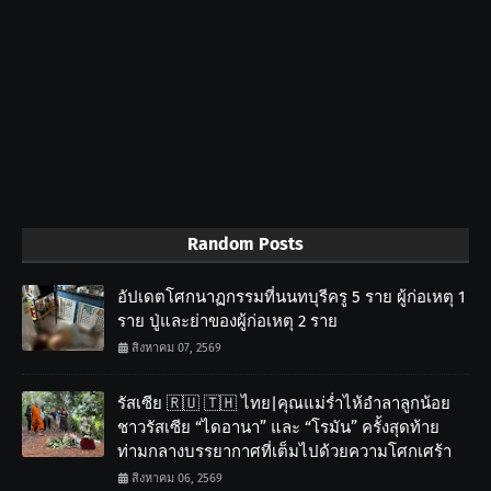
Random Posts
อัปเดตโศกนาฏกรรมที่นนทบุรีครู 5 ราย ผู้ก่อเหตุ 1
ราย ปู่และย่าของผู้ก่อเหตุ 2 ราย
สิงหาคม 07, 2569
รัสเซีย 🇷🇺 🇹🇭 ไทย|คุณแม่ร่ำไห้อำลาลูกน้อย
ชาวรัสเซีย “ไดอานา” และ “โรมัน” ครั้งสุดท้าย
ท่ามกลางบรรยากาศที่เต็มไปด้วยความโศกเศร้า
สิงหาคม 06, 2569