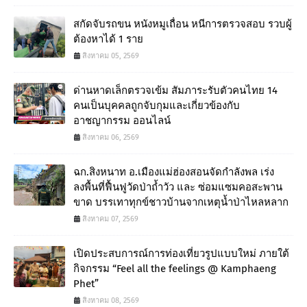
สกัดจับรถขน หนังหมูเถื่อน หนีการตรวจสอบ รวบผู้
ต้องหาได้ 1 ราย
สิงหาคม 05, 2569
ด่านหาดเล็กตรวจเข้ม สัมภาระรับตัวคนไทย 14
คนเป็นบุคคลถูกจับกุมและเกี่ยวข้องกับ
อาชญากรรม ออนไลน์
สิงหาคม 06, 2569
ฉก.สิงหนาท อ.เมืองแม่ฮ่องสอนจัดกำลังพล เร่ง
ลงพื้นที่ฟื้นฟูวัดป่าถ้ำวัว และ ซ่อมแซมคอสะพาน
ขาด บรรเทาทุกข์ชาวบ้านจากเหตุน้ำป่าไหลหลาก
สิงหาคม 07, 2569
เปิดประสบการณ์การท่องเที่ยวรูปแบบใหม่ ภายใต้
กิจกรรม “Feel all the feelings @ Kamphaeng
Phet”
สิงหาคม 08, 2569