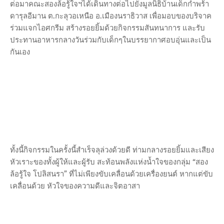
ต่อมาคณะสองล้อรู้ใจฯได้เดินทางต่อไปยังมูลนิธิบ้านเด็กกำพร้า
ดารุลอีมาน ต.กะลุวอเหนือ อ.เมืองนราธิวาส เพื่อมอบของบริจาค
ร่วมแจกไอศกรีม สร้างรอยยิ้มด้วยกิจกรรมสันทนาการ และรับ
ประทานอาหารกลางวันร่วมกับเด็กๆในบรรยากาศอบอุ่นและเป็น
กันเอง
ทั้งนี้กิจกรรมในครั้งนี้สำเร็จลุล่วงด้วยดี ท่ามกลางรอยยิ้มและเสียง
หัวเราะของทั้งผู้ให้และผู้รับ สะท้อนพลังแห่งน้ำใจของกลุ่ม “สอง
ล้อรู้ใจ โปลิสนรา” ที่ไม่เพียงขับเคลื่อนด้วยเครื่องยนต์ หากแต่ขับ
เคลื่อนด้วย หัวใจของความดีและจิตอาสา