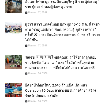
อัปเดตโศกนาฏกรรมที่นนทบุรีครู 5 ราย ผู้ก่อเหตุ 1
ราย ปู่และย่าของผู้ก่อเหตุ 2 ราย
สิงหาคม 07, 2569
ผู้ว่าฯ นราฯ แถลงใหญ่! ปักหมุด 13–15 ส.ค. นี้ เที่ยว
งาน “ชมศูนย์ศึกษา พัฒนาความรู้ ดูนิทรรศการ”
ครั้งที่ 27 ยกระดับนวัตกรรมเกษตร-ป่าพรุ สร้างราย
ได้ยั่งยืน
สิงหาคม 07, 2569
รัสเซีย 🇷🇺 🇹🇭 ไทย|คุณแม่ร่ำไห้อำลาลูกน้อย
ชาวรัสเซีย “ไดอานา” และ “โรมัน” ครั้งสุดท้าย
ท่ามกลางบรรยากาศที่เต็มไปด้วยความโศกเศร้า
สิงหาคม 06, 2569
ยึดยาบ้าล็อตใหญ่ 2.646 ล้านเม็ด เดินหน้า
Operation 90 Days ล่าล้างขบวนการค้ายา สร้าง
จังหวัดปลอดยาเสพติด
สิงหาคม 08, 2569