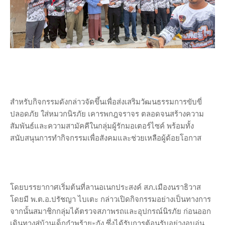
สำหรับกิจกรรมดังกล่าวจัดขึ้นเพื่อส่งเสริมวัฒนธรรมการขับขี่
ปลอดภัย ใส่หมวกนิรภัย เคารพกฎจราจร ตลอดจนสร้างความ
สัมพันธ์และความสามัคคีในกลุ่มผู้รักมอเตอร์ไซค์ พร้อมทั้ง
สนับสนุนการทำกิจกรรมเพื่อสังคมและช่วยเหลือผู้ด้อยโอกาส
โดยบรรยากาศเริ่มต้นที่ลานอเนกประสงค์ สภ.เมืองนราธิวาส
โดยมี พ.ต.อ.ปรัชญา ไบเตะ กล่าวเปิดกิจกรรมอย่างเป็นทางการ
จากนั้นสมาชิกกลุ่มได้ตรวจสภาพรถและอุปกรณ์นิรภัย ก่อนออก
เดินทางสู่บ้านเด็กกำพร้ายะกัง ซึ่งได้รับการต้อนรับอย่างอบอุ่น