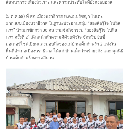
สันทนาการ เสียงหัวเราะ และความประทับใจที่ยังคงอบอวล
(5 ต.ค.68) ที่ สภ.เมืองนราธิวาส พ.ต.อ.ปรัชญา ไบเตะ
ผกก.สภ.เมืองนราธิวาส ในฐานะประธานกลุ่ม “สองล้อรู้ใจ โปลิส
นรา” นำสมาชิกกว่า 30 คน ร่วมจัดกิจกรรม “สองล้อรู้ใจ โปลิส
นรา ครั้งที่ 2” เดินหน้าทำความดีด้วยหัวใจ จัดทริปขับขี่
มอเตอร์ไซค์เยี่ยมและมอบสิ่งของแก่บ้านเด็กกำพร้า 2 แห่งใน
พื้นที่อำเภอเมืองนราธิวาส ได้แก่ บ้านเด็กกำพร้ายะกัง และ มูลนิธิ
บ้านเด็กกำพร้าดารุลอีมาน