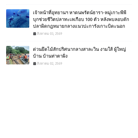
เจ้าหน้าที่อุทยานฯ หาดนพรัตน์ธารา-หมู่เกาะพีพี
บุกช่วยชีวิตปลาทะเลเกือบ 100 ตัว หลังพบลอบดัก
ปลาผิดกฎหมายกลางแนวปะการังเกาะบิดะนอก
สิงหาคม 03, 2569
ด่วนยึดไม้สักปริศนากลางสาละวิน งามใส้ ผู้ใหญ่
บ้าน บ้านท่าตาฝั่ง
สิงหาคม 02, 2569