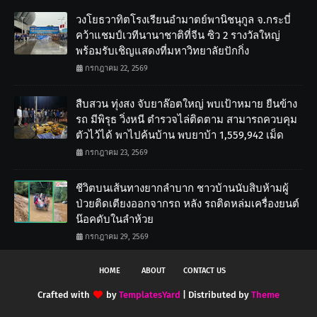
วงโยธวาทิตโรงเรียนอำมาตย์พานิชนุกูล จ.กระบี่
คว้าแชมป์เวทีนานาชาติที่จีน ซิว 2 รางวัลใหญ่
พร้อมรับเชิญแสดงที่มหาวิทยาลัยปักกิ่ง
กรกฎาคม 22, 2569
สืบสวน ทุ่งสง จับยาล๊อตใหญ่ พบเป้าหมาย ยืนข้าง
รถ มีพิรุธ วิ่งหนี ตำรวจไล่ติดตาม สามารถควบคุม
ตัวไว้ได้ พาไปค้นบ้าน พบยาบ้า 1,559,942 เม็ด
กรกฎาคม 23, 2569
ชีวิตบนเส้นทางยากลำบาก ชาวบ้านนับสิบห้ามผู้
ป่วยติดเตียงออกจากรถ หลัง รถติดหล่มเครื่องยนต์
น๊อคดับในลำห้วย
กรกฎาคม 29, 2569
HOME
ABOUT
CONTACT US
Crafted with
by
TemplatesYard
| Distributed by
Theme