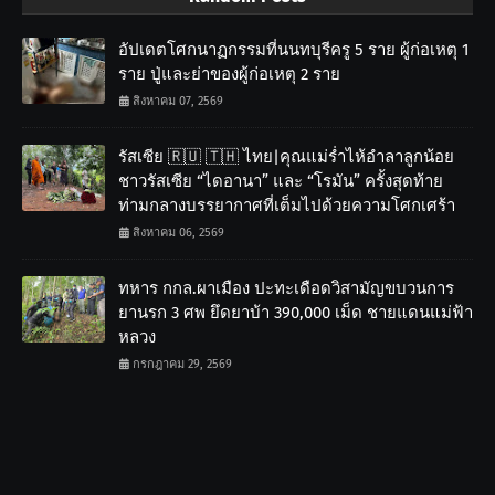
อัปเดตโศกนาฏกรรมที่นนทบุรีครู 5 ราย ผู้ก่อเหตุ 1
ราย ปู่และย่าของผู้ก่อเหตุ 2 ราย
สิงหาคม 07, 2569
รัสเซีย 🇷🇺 🇹🇭 ไทย|คุณแม่ร่ำไห้อำลาลูกน้อย
ชาวรัสเซีย “ไดอานา” และ “โรมัน” ครั้งสุดท้าย
ท่ามกลางบรรยากาศที่เต็มไปด้วยความโศกเศร้า
สิงหาคม 06, 2569
ทหาร กกล.ผาเมือง ปะทะเดือดวิสามัญขบวนการ
ยานรก 3 ศพ ยึดยาบ้า 390,000 เม็ด ชายแดนแม่ฟ้า
หลวง
กรกฎาคม 29, 2569