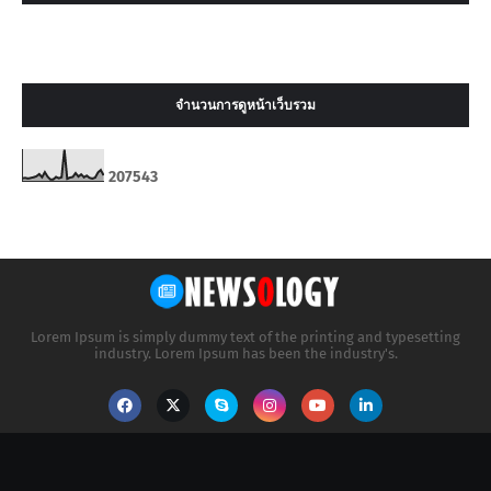
จำนวนการดูหน้าเว็บรวม
2
0
7
5
4
3
Lorem Ipsum is simply dummy text of the printing and typesetting
industry. Lorem Ipsum has been the industry's.