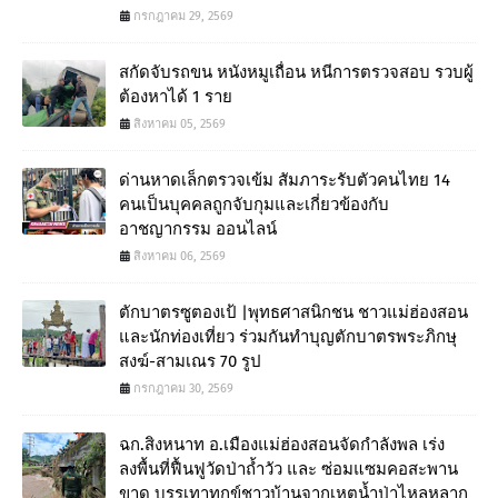
กรกฎาคม 29, 2569
สกัดจับรถขน หนังหมูเถื่อน หนีการตรวจสอบ รวบผู้
ต้องหาได้ 1 ราย
สิงหาคม 05, 2569
ด่านหาดเล็กตรวจเข้ม สัมภาระรับตัวคนไทย 14
คนเป็นบุคคลถูกจับกุมและเกี่ยวข้องกับ
อาชญากรรม ออนไลน์
สิงหาคม 06, 2569
ตักบาตรซูตองเป้ |พุทธศาสนิกชน ชาวแม่ฮ่องสอน
และนักท่องเที่ยว ร่วมกันทำบุญตักบาตรพระภิกษุ
สงฆ์-สามเณร 70 รูป
กรกฎาคม 30, 2569
ฉก.สิงหนาท อ.เมืองแม่ฮ่องสอนจัดกำลังพล เร่ง
ลงพื้นที่ฟื้นฟูวัดป่าถ้ำวัว และ ซ่อมแซมคอสะพาน
ขาด บรรเทาทุกข์ชาวบ้านจากเหตุน้ำป่าไหลหลาก