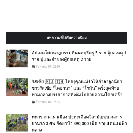
บทความที่ได้รับความนิยม
อัปเดตโศกนาฏกรรมที่นนทบุรีครู 5 ราย ผู้ก่อเหตุ 1
ราย ปู่และย่าของผู้ก่อเหตุ 2 ราย
สิงหาคม 07, 2569
รัสเซีย 🇷🇺 🇹🇭 ไทย|คุณแม่ร่ำไห้อำลาลูกน้อย
ชาวรัสเซีย “ไดอานา” และ “โรมัน” ครั้งสุดท้าย
ท่ามกลางบรรยากาศที่เต็มไปด้วยความโศกเศร้า
สิงหาคม 06, 2569
ทหาร กกล.ผาเมือง ปะทะเดือดวิสามัญขบวนการ
ยานรก 3 ศพ ยึดยาบ้า 390,000 เม็ด ชายแดนแม่ฟ้า
หลวง