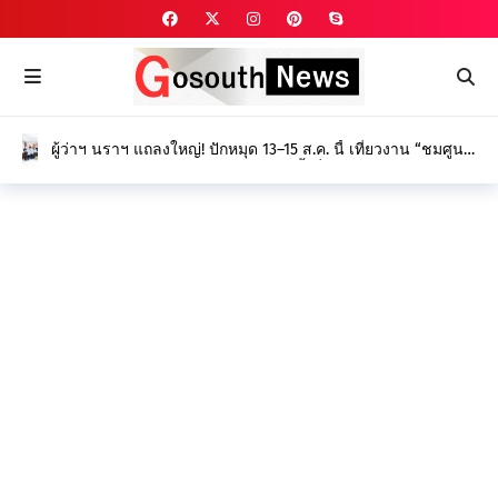
ผู้ว่าฯ นราฯ แถลงใหญ่! ปักหมุด 13–15 ส.ค. นี้ เที่ยวงาน “ชมศูนย์
ศึกษา พัฒนาความรู้ ดูนิทรรศการ” ครั้งที่ 27 ยกระดับนวัตกรรม
เกษตร-ป่าพรุ สร้างรายได้ยั่งยืน