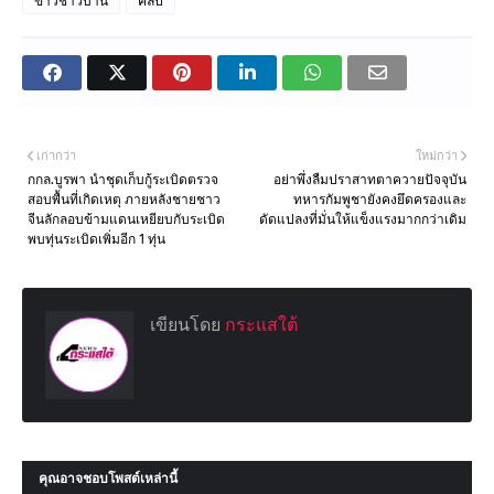
ข่าวชาวบ้าน
คลิป
เก่ากว่า
ใหม่กว่า
กกล.บูรพา นำชุดเก็บกู้ระเบิดตรวจ
อย่าพึ่งลืมปราสาทตาควายปัจจุบัน
สอบพื้นที่เกิดเหตุ ภายหลังชายชาว
ทหารกัมพูชายังคงยึดครองและ
จีนลักลอบข้ามแดนเหยียบกับระเบิด
ดัดแปลงที่มั่นให้แข็งแรงมากกว่าเดิม
พบทุ่นระเบิดเพิ่มอีก 1 ทุ่น
เขียนโดย
กระแสใต้
คุณอาจชอบโพสต์เหล่านี้