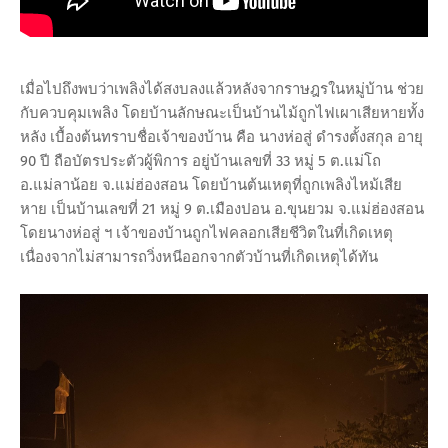
เมื่อไปถึงพบว่าเพลิงได้สงบลงแล้วหลังจากราษฎรในหมู่บ้าน ช่วย
กับควบคุมเพลิง โดยบ้านลักษณะเป็นบ้านไม้ถูกไฟเผาเสียหายทั้ง
หลัง เบื้องต้นทราบชื่อเจ้าของบ้าน คือ นางห่อสู่ ดำรงตั้งสกุล อายุ
90 ปี ถือบัตรประตัวผู้พิการ อยู่บ้านเลขที่ 33 หมู่ 5 ต.แม่โถ
อ.แม่ลาน้อย จ.แม่ฮ่องสอน โดยบ้านต้นเหตุที่ถูกเพลิงไหม้เสีย
หาย เป็นบ้านเลขที่ 21 หมู่ 9 ต.เมืองปอน อ.ขุนยวม จ.แม่ฮ่องสอน
โดยนางห่อสู่ ฯ เจ้าของบ้านถูกไฟคลอกเสียชีวิตในที่เกิดเหตุ
เนื่องจากไม่สามารถวิ่งหนีออกจากตัวบ้านที่เกิดเหตุได้ทัน