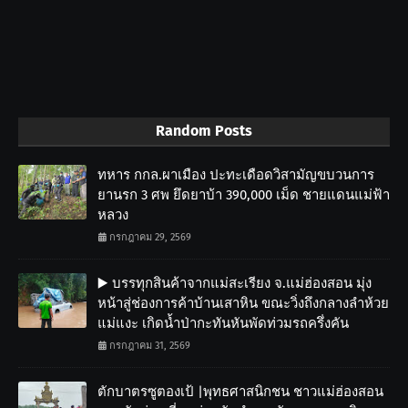
Random Posts
ทหาร กกล.ผาเมือง ปะทะเดือดวิสามัญขบวนการ
ยานรก 3 ศพ ยึดยาบ้า 390,000 เม็ด ชายแดนแม่ฟ้า
หลวง
กรกฎาคม 29, 2569
▶️ บรรทุกสินค้าจากแม่สะเรียง จ.แม่ฮ่องสอน มุ่ง
หน้าสู่ช่องการค้าบ้านเสาหิน ขณะวิ่งถึงกลางลำห้วย
แม่แงะ เกิดน้ำป่ากะทันหันพัดท่วมรถครึ่งคัน
กรกฎาคม 31, 2569
ตักบาตรซูตองเป้ |พุทธศาสนิกชน ชาวแม่ฮ่องสอน