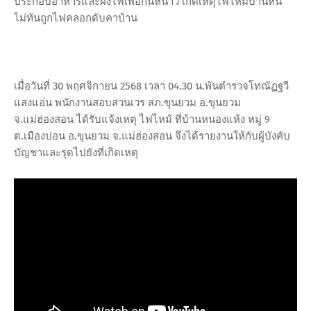
ประกอบอาหารและผิงไฟเพื่อกันหนาว เกิดเหตุไฟไหม้บ้านหนี
ไม่ทันถูกไฟคลอกดับคาบ้าน
เมื่อวันที่ 30 พฤศจิกายน 2568 เวลา 04.30 น.พันตำรวจโทณัฏฐวี
แสงแอ่น พนักงานสอบสวนเวร สภ.ขุนยวม อ.ขุนยวม
จ.แม่ฮ่องสอน ได้รับแจ้งเหตุ ไฟไหม้ ที่บ้านหนองแห้ง หมู่ 9
ต.เมืองปอน อ.ขุนยวม จ.แม่ฮ่องสอน จึงได้รายงานให้กับผู้บังคับ
บัญชาและรุดไปยังที่เกิดเหตุ