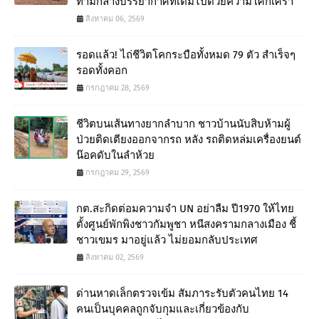
ท่ามกลางบรรยากาศที่เต็มไปด้วยความโศกเศร้า
สิงหาคม 06, 2569
รอดแล้ว! ไถ่ชีวิตโคกระบือทั้งหมด 79 ตัว สำเร็จๆ
รอดทั้งคอก
กรกฎาคม 28, 2569
ชีวิตบนเส้นทางยากลำบาก ชาวบ้านนับสิบห้ามผู้
ป่วยติดเตียงออกจากรถ หลัง รถติดหล่มเครื่องยนต์
น๊อคดับในลำห้วย
กรกฎาคม 29, 2569
กต.สะกิดต่อมความจำ UN อย่าลืม ปี1970 ให้ไทย
ตั้งศูนย์พักพิงชาวกัมพูชา หนีสงครามกลางเมือง ชี้
ชาวเขมร มาอยู่แล้ว ไม่ยอมกลับประเทศ
สิงหาคม 02, 2569
ด่านหาดเล็กตรวจเข้ม สัมภาระรับตัวคนไทย 14
คนเป็นบุคคลถูกจับกุมและเกี่ยวข้องกับ