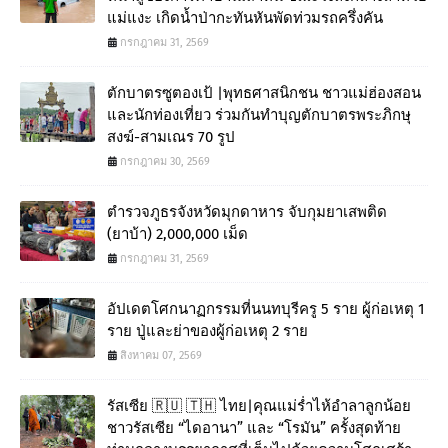
แม่แงะ เกิดน้ำป่ากะทันหันพัดท่วมรถครึ่งคัน
กรกฎาคม 31, 2569
ตักบาตรซูตองเป้ |พุทธศาสนิกชน ชาวแม่ฮ่องสอน
และนักท่องเที่ยว ร่วมกันทำบุญตักบาตรพระภิกษุ
สงฆ์-สามเณร 70 รูป
กรกฎาคม 30, 2569
ตำรวจภูธรจังหวัดมุกดาหาร จับกุมยาเสพติด
(ยาบ้า) 2,000,000 เม็ด
กรกฎาคม 31, 2569
อัปเดตโศกนาฏกรรมที่นนทบุรีครู 5 ราย ผู้ก่อเหตุ 1
ราย ปู่และย่าของผู้ก่อเหตุ 2 ราย
สิงหาคม 07, 2569
รัสเซีย 🇷🇺 🇹🇭 ไทย|คุณแม่ร่ำไห้อำลาลูกน้อย
ชาวรัสเซีย “ไดอานา” และ “โรมัน” ครั้งสุดท้าย