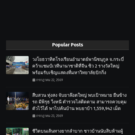
Popular Posts
วงโยธวาทิตโรงเรียนอำมาตย์พานิชนุกูล จ.กระบี่
คว้าแชมป์เวทีนานาชาติที่จีน ซิว 2 รางวัลใหญ่
พร้อมรับเชิญแสดงที่มหาวิทยาลัยปักกิ่ง
กรกฎาคม 22, 2569
สืบสวน ทุ่งสง จับยาล๊อตใหญ่ พบเป้าหมาย ยืนข้าง
รถ มีพิรุธ วิ่งหนี ตำรวจไล่ติดตาม สามารถควบคุม
ตัวไว้ได้ พาไปค้นบ้าน พบยาบ้า 1,559,942 เม็ด
กรกฎาคม 23, 2569
ชีวิตบนเส้นทางยากลำบาก ชาวบ้านนับสิบห้ามผู้