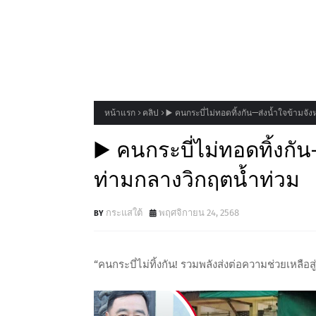
หน้าแรก
คลิป
▶️ คนกระบี่ไม่ทอดทิ้งกัน—ส่งน้ำใจข้ามจั
▶️ คนกระบี่ไม่ทอดทิ้งกั
ท่ามกลางวิกฤตน้ำท่วม
กระแสใต้
พฤศจิกายน 24, 2568
“คนกระบี่ไม่ทิ้งกัน! รวมพลังส่งต่อความช่วยเหลื