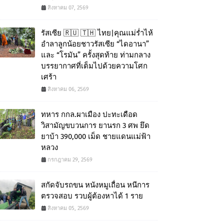
สิงหาคม 07, 2569
รัสเซีย 🇷🇺 🇹🇭 ไทย|คุณแม่ร่ำไห้
อำลาลูกน้อยชาวรัสเซีย “ไดอานา”
และ “โรมัน” ครั้งสุดท้าย ท่ามกลาง
บรรยากาศที่เต็มไปด้วยความโศก
เศร้า
สิงหาคม 06, 2569
ทหาร กกล.ผาเมือง ปะทะเดือด
วิสามัญขบวนการ ยานรก 3 ศพ ยึด
ยาบ้า 390,000 เม็ด ชายแดนแม่ฟ้า
หลวง
กรกฎาคม 29, 2569
สกัดจับรถขน หนังหมูเถื่อน หนีการ
ตรวจสอบ รวบผู้ต้องหาได้ 1 ราย
สิงหาคม 05, 2569