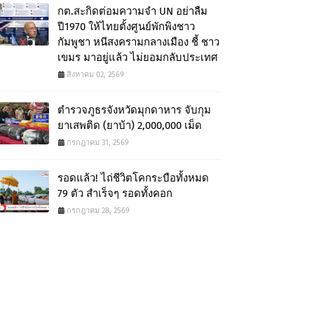
กต.สะกิดต่อมความจำ UN อย่าลืม
ปี1970 ให้ไทยตั้งศูนย์พักพิงชาว
กัมพูชา หนีสงครามกลางเมือง ชี้ ชาว
เขมร มาอยู่แล้ว ไม่ยอมกลับประเทศ
สิงหาคม 02, 2569
ตำรวจภูธรจังหวัดมุกดาหาร จับกุม
ยาเสพติด (ยาบ้า) 2,000,000 เม็ด
กรกฎาคม 31, 2569
รอดแล้ว! ไถ่ชีวิตโคกระบือทั้งหมด
79 ตัว สำเร็จๆ รอดทั้งคอก
กรกฎาคม 28, 2569