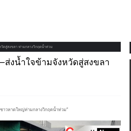
งหวัดสู่สงขลา ท่ามกลางวิกฤตน้ำท่วม
น—ส่งน้ำใจข้ามจังหวัดสู่สงขลา
อสู่ชาวหาดใหญ่ท่ามกลางวิกฤตน้ำท่วม”