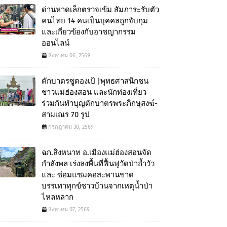
ด่านหาดเล็กตรวจเข้ม สัมภาระรับตัว
คนไทย 14 คนเป็นบุคคลถูกจับกุม
และเกี่ยวข้องกับอาชญากรรม
ออนไลน์
สิงหาคม 06, 2569
ตักบาตรซูตองเป้ |พุทธศาสนิกชน
ชาวแม่ฮ่องสอน และนักท่องเที่ยว
ร่วมกันทำบุญตักบาตรพระภิกษุสงฆ์-
สามเณร 70 รูป
กรกฎาคม 30, 2569
ฉก.สิงหนาท อ.เมืองแม่ฮ่องสอนจัด
กำลังพล เร่งลงพื้นที่ฟื้นฟูวัดป่าถ้ำวัว
และ ซ่อมแซมคอสะพานขาด
บรรเทาทุกข์ชาวบ้านจากเหตุน้ำป่า
ไหลหลาก
สิงหาคม 07, 2569