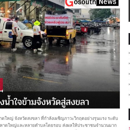
าดใหญ่ จังหวัดสงขลา ที่กำลังเผชิญภาวะวิกฤตอย่างรุนแรง ระดับ
บาลนครหาดใหญ่และหลายตำบลโดยรอบ ส่งผลให้ประชาชนจำนวนมาก