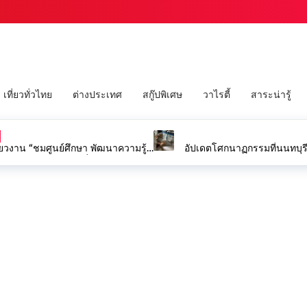
เที่ยวทั่วไทย
ต่างประเทศ
สกู๊ปพิเศษ
วาไรตี้
สาระน่ารู้
ข่าวใหญ่ ข่าวดัง
อัปเดตโศกนาฏกรรมที่นนทบุรีครู 5 ราย ผู้ก่อเหตุ 1 ราย ปู่และย่าของผู้ก่อเหตุ 2 ราย
ฉก.สิงหนาท อ.เมืองแ
คอสะพานขาด บรรเ