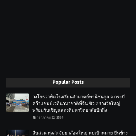
Popular Posts
วงโยธวาทิตโรงเรียนอำมาตย์พานิชนุกูล จ.กระบี่
คว้าแชมป์เวทีนานาชาติที่จีน ซิว 2 รางวัลใหญ่
พร้อมรับเชิญแสดงที่มหาวิทยาลัยปักกิ่ง
กรกฎาคม 22, 2569
สืบสวน ทุ่งสง จับยาล๊อตใหญ่ พบเป้าหมาย ยืนข้าง