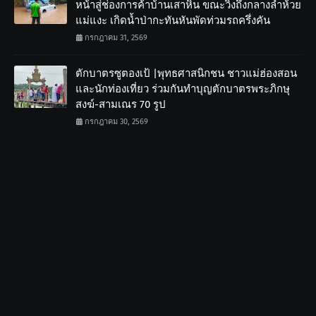
หน้าสู่ช่องการค้าบ้านเสาหิน ขณะวิ่งถึงกลางลำห้วย
แม่แงะ เกิดน้ำป่ากะทันหันพัดท่วมรถครึ่งคัน
กรกฎาคม 31, 2569
ตักบาตรซูตองเป้ |พุทธศาสนิกชน ชาวแม่ฮ่องสอน
และนักท่องเที่ยว ร่วมกันทำบุญตักบาตรพระภิกษุ
สงฆ์-สามเณร 70 รูป
กรกฎาคม 30, 2569