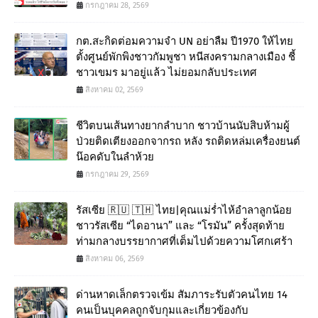
กรกฎาคม 28, 2569
กต.สะกิดต่อมความจำ UN อย่าลืม ปี1970 ให้ไทย
ตั้งศูนย์พักพิงชาวกัมพูชา หนีสงครามกลางเมือง ชี้
ชาวเขมร มาอยู่แล้ว ไม่ยอมกลับประเทศ
สิงหาคม 02, 2569
ชีวิตบนเส้นทางยากลำบาก ชาวบ้านนับสิบห้ามผู้
ป่วยติดเตียงออกจากรถ หลัง รถติดหล่มเครื่องยนต์
น๊อคดับในลำห้วย
กรกฎาคม 29, 2569
รัสเซีย 🇷🇺 🇹🇭 ไทย|คุณแม่ร่ำไห้อำลาลูกน้อย
ชาวรัสเซีย “ไดอานา” และ “โรมัน” ครั้งสุดท้าย
ท่ามกลางบรรยากาศที่เต็มไปด้วยความโศกเศร้า
สิงหาคม 06, 2569
ด่านหาดเล็กตรวจเข้ม สัมภาระรับตัวคนไทย 14
คนเป็นบุคคลถูกจับกุมและเกี่ยวข้องกับ