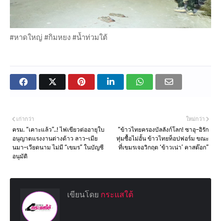
#หาดใหญ่ #กิมหยง #น้ำท่วมใต้
เก่ากว่า
ใหม่กว่า
ครม. “เคาะแล้ว”..! ไฟเขียวต่ออายุใบ
“ข้าวไทยครองบัลลังก์โลก! ซาอุ–อิรัก
อนุญาตแรงงานต่างด้าว ลาว–เมีย
ทุ่มซื้อไม่อั้น ข้าวไทยท็อปฟอร์ม ขณะ
นมา–เวียดนาม ไม่มี “เขมร” ในบัญชี
ที่เขมรเจอวิกฤต ‘ข้าวเน่า’ คาสต๊อก”
อนุมัติ
เขียนโดย
กระแสใต้