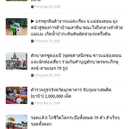
กรกฎาคม 29, 2569
▶️ บรรทุกสินค้าจากแม่สะเรียง จ.แม่ฮ่องสอน มุ่ง
หน้าสู่ช่องการค้าบ้านเสาหิน ขณะวิ่งถึงกลางลำห้วย
แม่แงะ เกิดน้ำป่ากะทันหันพัดท่วมรถครึ่งคัน
กรกฎาคม 31, 2569
ตักบาตรซูตองเป้ |พุทธศาสนิกชน ชาวแม่ฮ่องสอน
และนักท่องเที่ยว ร่วมกันทำบุญตักบาตรพระภิกษุ
สงฆ์-สามเณร 70 รูป
กรกฎาคม 30, 2569
ตำรวจภูธรจังหวัดมุกดาหาร จับกุมยาเสพติด
(ยาบ้า) 2,000,000 เม็ด
กรกฎาคม 31, 2569
รอดแล้ว! ไถ่ชีวิตโคกระบือทั้งหมด 79 ตัว สำเร็จๆ
รอดทั้งคอก