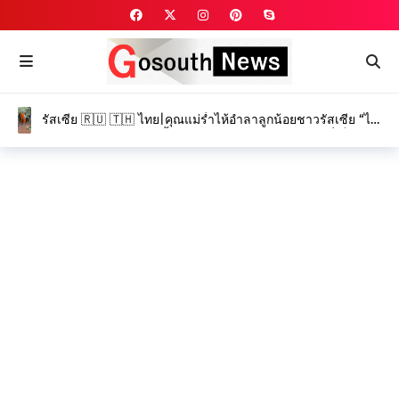
รัสเซีย 🇷🇺 🇹🇭 ไทย|คุณแม่ร่ำไห้อำลาลูกน้อยชาวรัสเซีย “ได
อานา” และ “โรมัน” ครั้งสุดท้าย ท่ามกลางบรรยากาศที่เต็มไป
ด้วยความโศกเศร้า