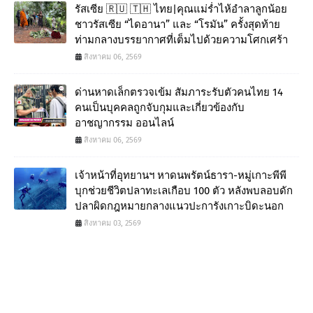
รัสเซีย 🇷🇺 🇹🇭 ไทย|คุณแม่ร่ำไห้อำลาลูกน้อย
ชาวรัสเซีย “ไดอานา” และ “โรมัน” ครั้งสุดท้าย
ท่ามกลางบรรยากาศที่เต็มไปด้วยความโศกเศร้า
สิงหาคม 06, 2569
ด่านหาดเล็กตรวจเข้ม สัมภาระรับตัวคนไทย 14
คนเป็นบุคคลถูกจับกุมและเกี่ยวข้องกับ
อาชญากรรม ออนไลน์
สิงหาคม 06, 2569
เจ้าหน้าที่อุทยานฯ หาดนพรัตน์ธารา-หมู่เกาะพีพี
บุกช่วยชีวิตปลาทะเลเกือบ 100 ตัว หลังพบลอบดัก
ปลาผิดกฎหมายกลางแนวปะการังเกาะบิดะนอก
สิงหาคม 03, 2569