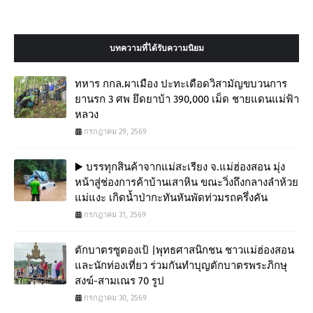
บทความที่ได้รับความนิยม
ทหาร กกล.ผาเมือง ปะทะเดือดวิสามัญขบวนการ
ยานรก 3 ศพ ยึดยาบ้า 390,000 เม็ด ชายแดนแม่ฟ้า
หลวง
กรกฎาคม 29, 2569
▶️ บรรทุกสินค้าจากแม่สะเรียง จ.แม่ฮ่องสอน มุ่ง
หน้าสู่ช่องการค้าบ้านเสาหิน ขณะวิ่งถึงกลางลำห้วย
แม่แงะ เกิดน้ำป่ากะทันหันพัดท่วมรถครึ่งคัน
กรกฎาคม 31, 2569
ตักบาตรซูตองเป้ |พุทธศาสนิกชน ชาวแม่ฮ่องสอน
และนักท่องเที่ยว ร่วมกันทำบุญตักบาตรพระภิกษุ
สงฆ์-สามเณร 70 รูป
กรกฎาคม 30, 2569