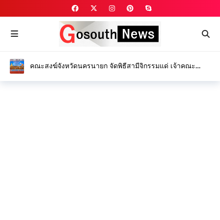
คณะสงฆ์จังหวัดนครนายก จัดพิธีสามีจิกรรมแด่ เจ้าคณะ
จังหวัดนครนายก