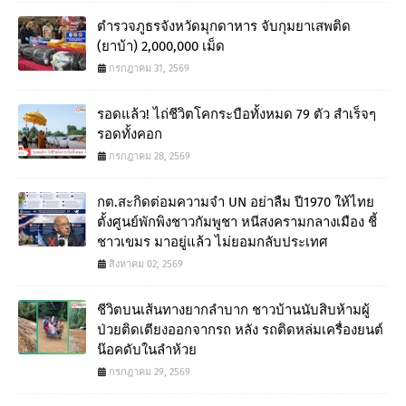
ตำรวจภูธรจังหวัดมุกดาหาร จับกุมยาเสพติด
(ยาบ้า) 2,000,000 เม็ด
กรกฎาคม 31, 2569
รอดแล้ว! ไถ่ชีวิตโคกระบือทั้งหมด 79 ตัว สำเร็จๆ
รอดทั้งคอก
กรกฎาคม 28, 2569
กต.สะกิดต่อมความจำ UN อย่าลืม ปี1970 ให้ไทย
ตั้งศูนย์พักพิงชาวกัมพูชา หนีสงครามกลางเมือง ชี้
ชาวเขมร มาอยู่แล้ว ไม่ยอมกลับประเทศ
สิงหาคม 02, 2569
ชีวิตบนเส้นทางยากลำบาก ชาวบ้านนับสิบห้ามผู้
ป่วยติดเตียงออกจากรถ หลัง รถติดหล่มเครื่องยนต์
น๊อคดับในลำห้วย
กรกฎาคม 29, 2569