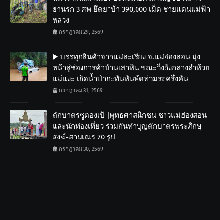
ยานรก 3 ศพ ยึดยาบ้า 390,000 เม็ด ชายแดนแม่ฟ้า
หลวง
กรกฎาคม 29, 2569
▶️ บรรทุกสินค้าจากแม่สะเรียง จ.แม่ฮ่องสอน มุ่ง
หน้าสู่ช่องการค้าบ้านเสาหิน ขณะวิ่งถึงกลางลำห้วย
แม่แงะ เกิดน้ำป่ากะทันหันพัดท่วมรถครึ่งคัน
กรกฎาคม 31, 2569
ตักบาตรซูตองเป้ |พุทธศาสนิกชน ชาวแม่ฮ่องสอน
และนักท่องเที่ยว ร่วมกันทำบุญตักบาตรพระภิกษุ
สงฆ์-สามเณร 70 รูป
กรกฎาคม 30, 2569