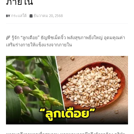
ภายใน
กระแสใต้
ธันวาคม 20, 2568
🌾 รู้จัก “ลูกเดือย” ธัญพืชเม็ดจิ๋ว พลังสุขภาพยิ่งใหญ่ อุดมคุณค่า
เสริมร่างกายให้แข็งแรงจากภายใน