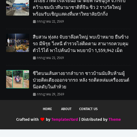
วงโยธวาทิตโรงเรียนอำมาตย์พานิชนุกูล จ.กระบี่
คว้าแชมป์เวทีนานาชาติที่จีน ซิว 2 รางวัลใหญ่
พร้อมรับเชิญแสดงที่มหาวิทยาลัยปักกิ่ง
กรกฎาคม 22, 2569
สืบสวน ทุ่งสง จับยาล๊อตใหญ่ พบเป้าหมาย ยืนข้าง
รถ มีพิรุธ วิ่งหนี ตำรวจไล่ติดตาม สามารถควบคุม
ตัวไว้ได้ พาไปค้นบ้าน พบยาบ้า 1,559,942 เม็ด
กรกฎาคม 23, 2569
ชีวิตบนเส้นทางยากลำบาก ชาวบ้านนับสิบห้ามผู้
ป่วยติดเตียงออกจากรถ หลัง รถติดหล่มเครื่องยนต์
น๊อคดับในลำห้วย
กรกฎาคม 29, 2569
HOME
ABOUT
CONTACT US
Crafted with
by
TemplatesYard
| Distributed by
Theme