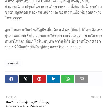
สำหรับทุกเพศทุกวัย ไม่ว่าจะเป็นเด็ก ผู้ใหญ่ หรือผู้สูงอายุ
สามารถนำมาปรุงเป็นอาหารได้หลากหลาย ทั้งต้มเป็นน้ำลูกเดือย
ข้าวต้มลูกเดือย หรือผสมในข้าวและของหวานเพื่อเพิ่มคุณค่าทาง
โภชนาการ
ลูกเดือยอาจเป็นเพียงธัญพืชเม็ดเล็ก แต่กลับเปี่ยมไปด้วยพลังแห่ง
สุขภาพอย่างแท้จริง หากอยากให้ร่างกายแข็งแรงจากภายใน การ
หันมาใส่ “ลูกเดือย” ไว้ในเมนูประจำวัน ก็ถือเป็นอีกหนึ่งทางเลือก
ง่าย ๆ ที่ให้ผลลัพธ์ยิ่งใหญ่ต่อสุขภาพในระยะยาว 🌿
สาระน่ารู้
เก่ากว่า
ใหม่กว่า
คืนอธิปไตยไทยสู่มาตุภูมิ! พลโท บุญ
สิน พาดกลาง ผู้แทนผู้บัญชาการ