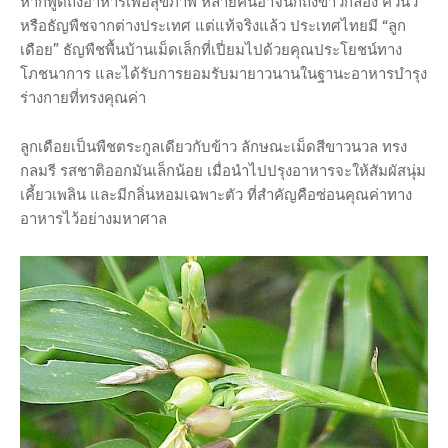
หากพูดถึงอาหารเพื่อสุขภาพ หลายคนอาจนึกถึงข้าวกล้อง ควินัว
หรือธัญพืชจากต่างประเทศ แต่แท้จริงแล้ว ประเทศไทยมี “ลูก
เดือย” ธัญพืชพื้นบ้านเม็ดเล็กที่เปี่ยมไปด้วยคุณประโยชน์ทาง
โภชนาการ และได้รับการยอมรับมายาวนานในฐานะอาหารบำรุง
ร่างกายที่ทรงคุณค่า
ลูกเดือยเป็นพืชตระกูลเดียวกับข้าว ลักษณะเม็ดสีขาวนวล ทรง
กลมรี รสชาติออกมันเล็กน้อย เมื่อนำไปปรุงอาหารจะให้สัมผัสนุ่ม
เคี้ยวเพลิน และมีกลิ่นหอมเฉพาะตัว ที่สำคัญคือซ่อนคุณค่าทาง
อาหารไว้อย่างมหาศาล