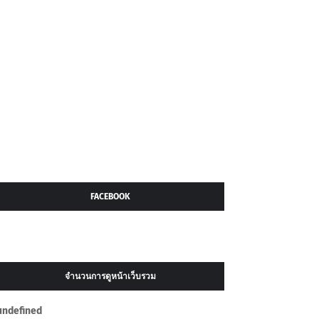
FACEBOOK
จำนวนการดูหน้าเว็บรวม
u
n
d
e
f
n
e
d