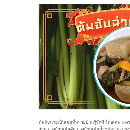
ต้มจับฉ่ายเป็นเมนูที่หลายบ้านรู้จักดี โดยเฉพาะค
สู่รุ่น บางบ้านเน้นผัก บางบ้านเน้นน้ำซุปหวาน บางบ้