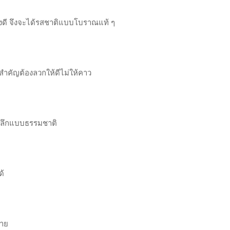
่างดี จึงจะได้รสชาติแบบโบราณแท้ ๆ
สำคัญต้องลวกให้ดีไม่ให้คาว
วานลึกแบบธรรมชาติ
ด้
่าย