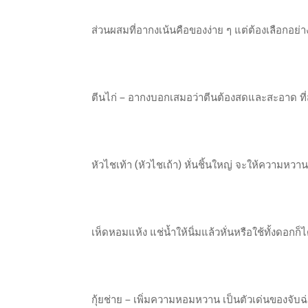
ส่วนผสมที่อากงเน้นคือของง่าย ๆ แต่ต้องเลือกอย
ตีนไก่ – อากงบอกเสมอว่าตีนต้องสดและสะอาด ที่
หัวไชเท้า (หัวไชเถ้า) หั่นชิ้นใหญ่ จะให้ความห
เห็ดหอมแห้ง แช่น้ำให้นิ่มแล้วหั่นหรือใช้ทั้งดอกก็ไ
กุ้ยช่าย – เพิ่มความหอมหวาน เป็นตัวเด่นของจับฉ