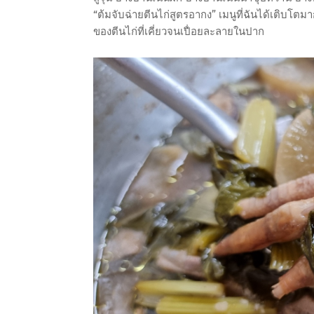
“ต้มจับฉ่ายตีนไก่สูตรอากง” เมนูที่ฉันได้เติบโตม
ของตีนไก่ที่เคี่ยวจนเปื่อยละลายในปาก