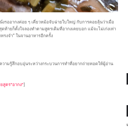
ั่งรออากงค่อย ๆ เคี่ยวหม้อจับฉ่ายใบใหญ่ กับการคอยลุ้นว่าเมื่อ
สุดท้ายก็ตั้งใจลองทำตามสูตรเดิมที่อากงเคยบอก แม้จะไม่เก่งเท่า
วามทรงจำ” ในจานอาหารอีกครั้ง
ึงความรู้สึกอบอุ่นระหว่างกระบวนการทำที่อยากถ่ายทอดให้ผู้อ่าน
่ายสูตร"อากง"
]