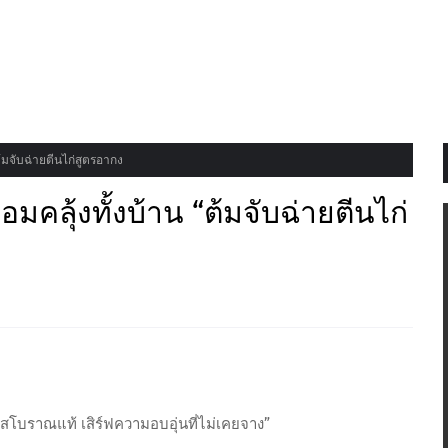
“ต้มจับฉ่ายตีนไก่สูตรอากง
อมคลุ้งทั้งบ้าน “ต้มจับฉ่ายตีนไก่
ด้รสโบราณแท้ เสิร์ฟความอบอุ่นที่ไม่เคยจาง”