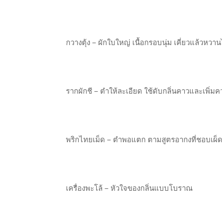
กวางตุ้ง – ผักใบใหญ่ เนื้อกรอบนุ่ม เคี่ยวแล้วหวาน
รากผักชี – ตำให้ละเอียด ใช้ดับกลิ่นคาวและเพิ่
พริกไทยเม็ด – ตำพอแตก ตามสูตรอากงที่ชอบเผ็
เครื่องพะโล้ – หัวใจของกลิ่นแบบโบราณ