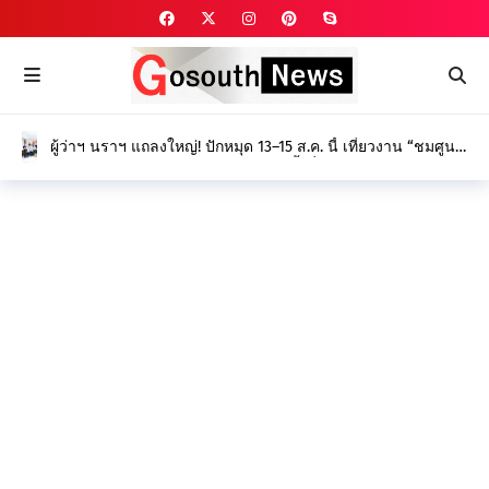
ผู้ว่าฯ นราฯ แถลงใหญ่! ปักหมุด 13–15 ส.ค. นี้ เที่ยวงาน “ชมศูนย์
ศึกษา พัฒนาความรู้ ดูนิทรรศการ” ครั้งที่ 27 ยกระดับนวัตกรรม
เกษตร-ป่าพรุ สร้างรายได้ยั่งยืน