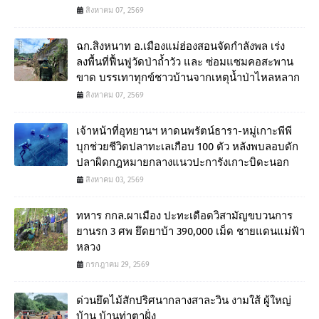
สิงหาคม 07, 2569
ฉก.สิงหนาท อ.เมืองแม่ฮ่องสอนจัดกำลังพล เร่ง
ลงพื้นที่ฟื้นฟูวัดป่าถ้ำวัว และ ซ่อมแซมคอสะพาน
ขาด บรรเทาทุกข์ชาวบ้านจากเหตุน้ำป่าไหลหลาก
สิงหาคม 07, 2569
เจ้าหน้าที่อุทยานฯ หาดนพรัตน์ธารา-หมู่เกาะพีพี
บุกช่วยชีวิตปลาทะเลเกือบ 100 ตัว หลังพบลอบดัก
ปลาผิดกฎหมายกลางแนวปะการังเกาะบิดะนอก
สิงหาคม 03, 2569
ทหาร กกล.ผาเมือง ปะทะเดือดวิสามัญขบวนการ
ยานรก 3 ศพ ยึดยาบ้า 390,000 เม็ด ชายแดนแม่ฟ้า
หลวง
กรกฎาคม 29, 2569
ด่วนยึดไม้สักปริศนากลางสาละวิน งามใส้ ผู้ใหญ่
บ้าน บ้านท่าตาฝั่ง