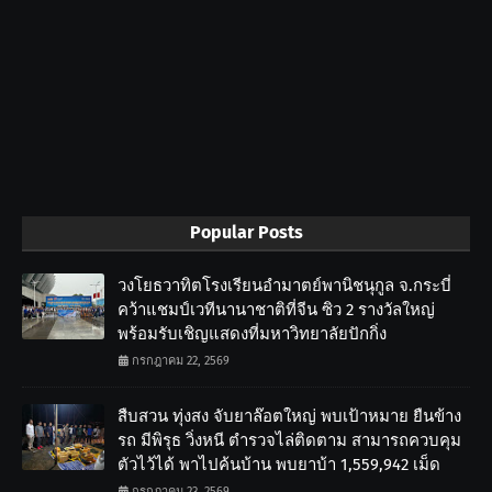
Popular Posts
วงโยธวาทิตโรงเรียนอำมาตย์พานิชนุกูล จ.กระบี่
คว้าแชมป์เวทีนานาชาติที่จีน ซิว 2 รางวัลใหญ่
พร้อมรับเชิญแสดงที่มหาวิทยาลัยปักกิ่ง
กรกฎาคม 22, 2569
สืบสวน ทุ่งสง จับยาล๊อตใหญ่ พบเป้าหมาย ยืนข้าง
รถ มีพิรุธ วิ่งหนี ตำรวจไล่ติดตาม สามารถควบคุม
ตัวไว้ได้ พาไปค้นบ้าน พบยาบ้า 1,559,942 เม็ด
กรกฎาคม 23, 2569