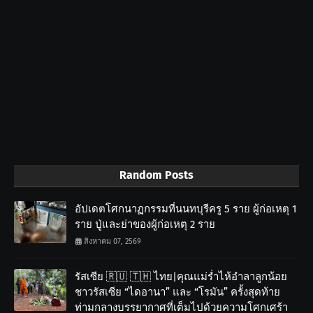
Random Posts
อัปเดตโศกนาฏกรรมที่นนทบุรีครู 5 ราย ผู้ก่อเหตุ 1
ราย ปู่และย่าของผู้ก่อเหตุ 2 ราย
สิงหาคม 07, 2569
รัสเซีย 🇷🇺 🇹🇭 ไทย|คุณแม่ร่ำไห้อำลาลูกน้อย
ชาวรัสเซีย “ไดอานา” และ “โรมัน” ครั้งสุดท้าย
ท่ามกลางบรรยากาศที่เต็มไปด้วยความโศกเศร้า