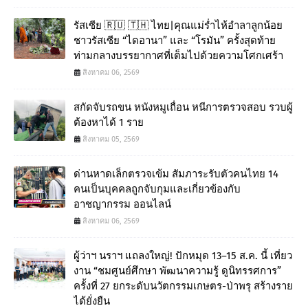
รัสเซีย 🇷🇺 🇹🇭 ไทย|คุณแม่ร่ำไห้อำลาลูกน้อย
ชาวรัสเซีย “ไดอานา” และ “โรมัน” ครั้งสุดท้าย
ท่ามกลางบรรยากาศที่เต็มไปด้วยความโศกเศร้า
สิงหาคม 06, 2569
สกัดจับรถขน หนังหมูเถื่อน หนีการตรวจสอบ รวบผู้
ต้องหาได้ 1 ราย
สิงหาคม 05, 2569
ด่านหาดเล็กตรวจเข้ม สัมภาระรับตัวคนไทย 14
คนเป็นบุคคลถูกจับกุมและเกี่ยวข้องกับ
อาชญากรรม ออนไลน์
สิงหาคม 06, 2569
ผู้ว่าฯ นราฯ แถลงใหญ่! ปักหมุด 13–15 ส.ค. นี้ เที่ยว
งาน “ชมศูนย์ศึกษา พัฒนาความรู้ ดูนิทรรศการ”
ครั้งที่ 27 ยกระดับนวัตกรรมเกษตร-ป่าพรุ สร้างราย
ได้ยั่งยืน