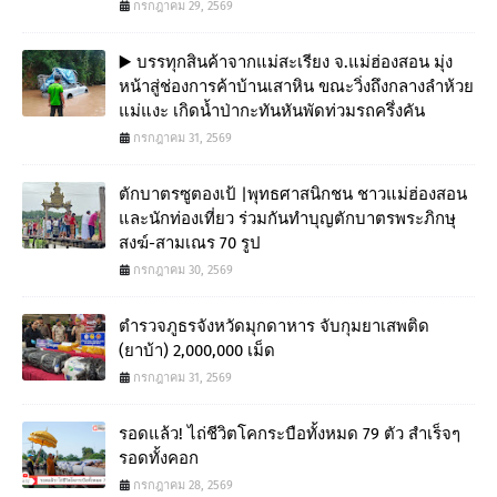
กรกฎาคม 29, 2569
▶️ บรรทุกสินค้าจากแม่สะเรียง จ.แม่ฮ่องสอน มุ่ง
หน้าสู่ช่องการค้าบ้านเสาหิน ขณะวิ่งถึงกลางลำห้วย
แม่แงะ เกิดน้ำป่ากะทันหันพัดท่วมรถครึ่งคัน
กรกฎาคม 31, 2569
ตักบาตรซูตองเป้ |พุทธศาสนิกชน ชาวแม่ฮ่องสอน
และนักท่องเที่ยว ร่วมกันทำบุญตักบาตรพระภิกษุ
สงฆ์-สามเณร 70 รูป
กรกฎาคม 30, 2569
ตำรวจภูธรจังหวัดมุกดาหาร จับกุมยาเสพติด
(ยาบ้า) 2,000,000 เม็ด
กรกฎาคม 31, 2569
รอดแล้ว! ไถ่ชีวิตโคกระบือทั้งหมด 79 ตัว สำเร็จๆ
รอดทั้งคอก
กรกฎาคม 28, 2569