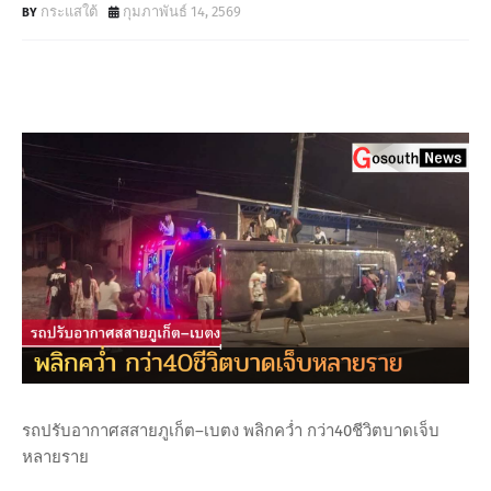
กระแสใต้
กุมภาพันธ์ 14, 2569
รถปรับอากาศสสายภูเก็ต–เบตง พลิกคว่ำ กว่า40ชีวิตบาดเจ็บ
หลายราย