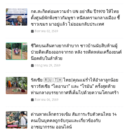
กต.สะกิดต่อมความจำ UN อย่าลืม ปี1970 ให้ไทย
ตั้งศูนย์พักพิงชาวกัมพูชา หนีสงครามกลางเมือง ชี้
ชาวเขมร มาอยู่แล้ว ไม่ยอมกลับประเทศ
สิงหาคม 02, 2569
ชีวิตบนเส้นทางยากลำบาก ชาวบ้านนับสิบห้ามผู้
ป่วยติดเตียงออกจากรถ หลัง รถติดหล่มเครื่องยนต์
น๊อคดับในลำห้วย
กรกฎาคม 29, 2569
รัสเซีย 🇷🇺 🇹🇭 ไทย|คุณแม่ร่ำไห้อำลาลูกน้อย
ชาวรัสเซีย “ไดอานา” และ “โรมัน” ครั้งสุดท้าย
ท่ามกลางบรรยากาศที่เต็มไปด้วยความโศกเศร้า
สิงหาคม 06, 2569
ด่านหาดเล็กตรวจเข้ม สัมภาระรับตัวคนไทย 14
คนเป็นบุคคลถูกจับกุมและเกี่ยวข้องกับ
อาชญากรรม ออนไลน์