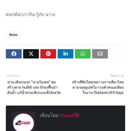
#เครดิต:บ่าวริน กู้ภัย นาวง
News
เก่ากว่า
ใหม่กว่า
น่าน เดินเกมรุก “น่านโมเดล” ทุ่ม
สร้างสีสันใหม่เขย่าวงการเที่ยวไทย
สร้างฝาย 14,600 แห่ง ปักธงฟื้นป่า
ตามรอยยูเอฟโอ รวมตัวคนเอเลียน
ต้นน้ำ แก้น้ำท่วมเชิงระบบทั้งจังหวัด
ในงาน Thailand UFO Days
เขียนโดย
กระแสใต้