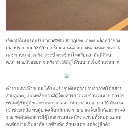
เกิดอุบัติเหตุรถปรับอากาศ2ชั้น สายภูเก็ต–เบตง พลิกคว่ำช่วง
เวลาประมาณ 02.00 น. บริเวณถนนสายทางหลวงหมายเลข 4
เพชรเกษม ช่วงตรัง–กระบี่ ตรงข้ามโรงเรียนสามัคคีศึกษา
ต.นาวง อ.ห้วยยอด จ.ตรัง ทำให้มีผู้ได้รับบาดเจ็บจำนวนมาก
ตำรวจ สภ.ห้วยยอด ได้รับแข้งอุบัติเหตุรถปรับอากาศโดยสาร
สายภูเก็ต_เบตงพลิกคว่ำมีผู้โดยสารบาดเจ็บจำนวนมาก ตำรวจ
พร้อมกู้ชีพกู้ภัยและรถพยาบาลจากหลายอำเภอ กว่า 20 คัน เร่ง
เข้าช่วยเหลือ พบผู้บาดเจ็บหนัก 10 ราย บาดเจ็บเล็กน้อยร่วม 40
ราย รคคันดังกล่าวมีผู้โดยสารและพนักงานรวมทั้งหมด 52 คน
คนขับบาดเจ็บสาหัส ขาซ้ายหัก ศีรษะแตก แต่ยังรู้สึกตัว