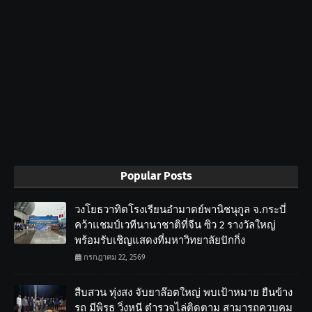
Popular Posts
วงโยธวาทิตโรงเรียนอำมาตย์พานิชนุกูล จ.กระบี่
คว้าแชมป์เวทีนานาชาติที่จีน ซิว 2 รางวัลใหญ่
พร้อมรับเชิญแสดงที่มหาวิทยาลัยปักกิ่ง
กรกฎาคม 22, 2569
สืบสวน ทุ่งสง จับยาล๊อตใหญ่ พบเป้าหมาย ยืนข้าง
รถ มีพิรุธ วิ่งหนี ตำรวจไล่ติดตาม สามารถควบคุม