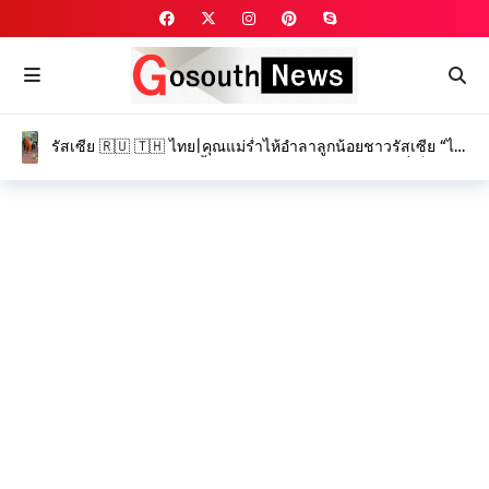
รัสเซีย 🇷🇺 🇹🇭 ไทย|คุณแม่ร่ำไห้อำลาลูกน้อยชาวรัสเซีย “ได
อานา” และ “โรมัน” ครั้งสุดท้าย ท่ามกลางบรรยากาศที่เต็มไป
ด้วยความโศกเศร้า