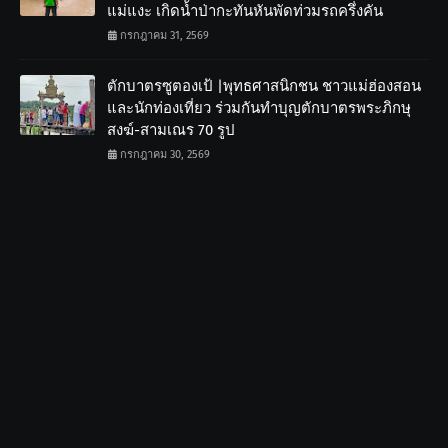
แม่แงะ เกิดน้ำป่ากะทันหันพัดท่วมรถครึ่งคัน
กรกฎาคม 31, 2569
ตักบาตรซูตองเป้ |พุทธศาสนิกชน ชาวแม่ฮ่องสอน
และนักท่องเที่ยว ร่วมกันทำบุญตักบาตรพระภิกษุ
สงฆ์-สามเณร 70 รูป
กรกฎาคม 30, 2569