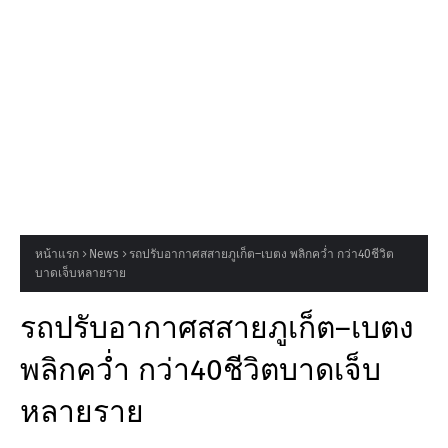
หน้าแรก
News
รถปรับอากาศสสายภูเก็ต–เบตง พลิกคว่ำ กว่า40ชีวิต
บาดเจ็บหลายราย
รถปรับอากาศสสายภูเก็ต–เบตง
พลิกคว่ำ กว่า40ชีวิตบาดเจ็บ
หลายราย