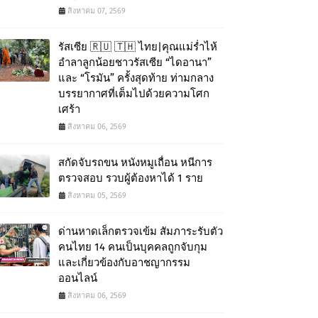
สิงหาคม 07, 2569
รัสเซีย 🇷🇺 🇹🇭 ไทย|คุณแม่ร่ำไห้
อำลาลูกน้อยชาวรัสเซีย “ไดอานา”
และ “โรมัน” ครั้งสุดท้าย ท่ามกลาง
บรรยากาศที่เต็มไปด้วยความโศก
เศร้า
สิงหาคม 06, 2569
สกัดจับรถขน หนังหมูเถื่อน หนีการ
ตรวจสอบ รวบผู้ต้องหาได้ 1 ราย
สิงหาคม 05, 2569
ด่านหาดเล็กตรวจเข้ม สัมภาระรับตัว
คนไทย 14 คนเป็นบุคคลถูกจับกุม
และเกี่ยวข้องกับอาชญากรรม
ออนไลน์
สิงหาคม 06, 2569