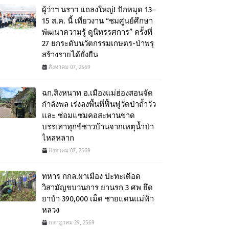
ผู้ว่าฯ นราฯ แถลงใหญ่! ปักหมุด 13–
15 ส.ค. นี้ เที่ยวงาน “ชมศูนย์ศึกษา
พัฒนาความรู้ ดูนิทรรศการ” ครั้งที่
27 ยกระดับนวัตกรรมเกษตร-ป่าพรุ
สร้างรายได้ยั่งยืน
สิงหาคม 07, 2569
ฉก.สิงหนาท อ.เมืองแม่ฮ่องสอนจัด
กำลังพล เร่งลงพื้นที่ฟื้นฟูวัดป่าถ้ำวัว
และ ซ่อมแซมคอสะพานขาด
บรรเทาทุกข์ชาวบ้านจากเหตุน้ำป่า
ไหลหลาก
สิงหาคม 07, 2569
ทหาร กกล.ผาเมือง ปะทะเดือด
วิสามัญขบวนการ ยานรก 3 ศพ ยึด
ยาบ้า 390,000 เม็ด ชายแดนแม่ฟ้า
หลวง
กรกฎาคม 29, 2569