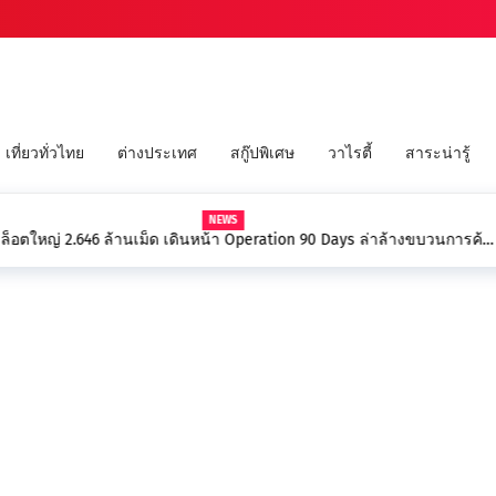
เที่ยวทั่วไทย
ต่างประเทศ
สกู๊ปพิเศษ
วาไรตี้
สาระน่ารู้
peration 90 Days ล่าล้างขบวนการค้า
ผู้ว่าฯ นราฯ แถลงใหญ่! ปักหมุด 
ดูนิทรรศการ” ครั้งที่ 27 ยกระดั