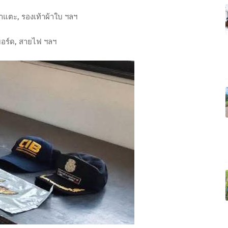
าแตะ, รองเท้าผ้าใบ ฯลฯ
บอร์ด, สายไฟ ฯลฯ