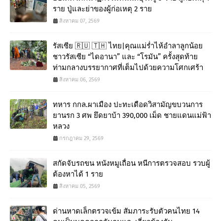
ราย ปู่และย่าของผู้ก่อเหตุ 2 ราย
สิงหาคม 07, 2569
รัสเซีย 🇷🇺 🇹🇭 ไทย|คุณแม่ร่ำไห้อำลาลูกน้อย
ชาวรัสเซีย “ไดอานา” และ “โรมัน” ครั้งสุดท้าย
ท่ามกลางบรรยากาศที่เต็มไปด้วยความโศกเศร้า
สิงหาคม 06, 2569
ทหาร กกล.ผาเมือง ปะทะเดือดวิสามัญขบวนการ
ยานรก 3 ศพ ยึดยาบ้า 390,000 เม็ด ชายแดนแม่ฟ้า
หลวง
กรกฎาคม 29, 2569
สกัดจับรถขน หนังหมูเถื่อน หนีการตรวจสอบ รวบผู้
ต้องหาได้ 1 ราย
สิงหาคม 05, 2569
ด่านหาดเล็กตรวจเข้ม สัมภาระรับตัวคนไทย 14