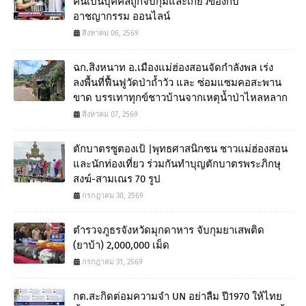
คนเป็นบุคคลถูกจับกุมและเกี่ยวข้องกับ
อาชญากรรม ออนไลน์
สิงหาคม 06, 2569
ฉก.สิงหนาท อ.เมืองแม่ฮ่องสอนจัดกำลังพล เร่ง
ลงพื้นที่ฟื้นฟูวัดป่าถ้ำวัว และ ซ่อมแซมคอสะพาน
ขาด บรรเทาทุกข์ชาวบ้านจากเหตุน้ำป่าไหลหลาก
สิงหาคม 07, 2569
ตักบาตรซูตองเป้ |พุทธศาสนิกชน ชาวแม่ฮ่องสอน
และนักท่องเที่ยว ร่วมกันทำบุญตักบาตรพระภิกษุ
สงฆ์-สามเณร 70 รูป
กรกฎาคม 30, 2569
ตำรวจภูธรจังหวัดมุกดาหาร จับกุมยาเสพติด
(ยาบ้า) 2,000,000 เม็ด
กรกฎาคม 31, 2569
กต.สะกิดต่อมความจำ UN อย่าลืม ปี1970 ให้ไทย