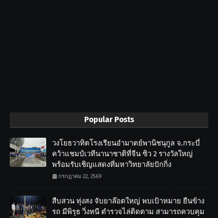
Popular Posts
วงโยธวาทิตโรงเรียนอำมาตย์พานิชนุกูล จ.กระบี่
คว้าแชมป์เวทีนานาชาติที่จีน ซิว 2 รางวัลใหญ่
พร้อมรับเชิญแสดงที่มหาวิทยาลัยปักกิ่ง
กรกฎาคม 22, 2569
สืบสวน ทุ่งสง จับยาล๊อตใหญ่ พบเป้าหมาย ยืนข้าง
รถ มีพิรุธ วิ่งหนี ตำรวจไล่ติดตาม สามารถควบคุม