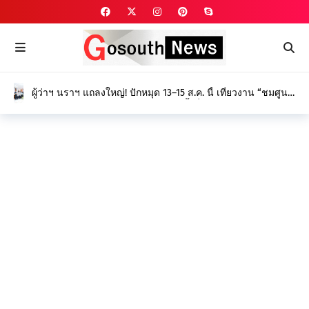
ผู้ว่าฯ นราฯ แถลงใหญ่! ปักหมุด 13–15 ส.ค. นี้ เที่ยวงาน “ชมศูนย์
ศึกษา พัฒนาความรู้ ดูนิทรรศการ” ครั้งที่ 27 ยกระดับนวัตกรรม
เกษตร-ป่าพรุ สร้างรายได้ยั่งยืน