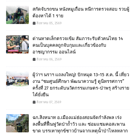
สกัดจับรถขน หนังหมูเถื่อน หนีการตรวจสอบ รวบผู้
ต้องหาได้ 1 ราย
สิงหาคม 05, 2569
ด่านหาดเล็กตรวจเข้ม สัมภาระรับตัวคนไทย 14
คนเป็นบุคคลถูกจับกุมและเกี่ยวข้องกับ
อาชญากรรม ออนไลน์
สิงหาคม 06, 2569
ผู้ว่าฯ นราฯ แถลงใหญ่! ปักหมุด 13–15 ส.ค. นี้ เที่ยว
งาน “ชมศูนย์ศึกษา พัฒนาความรู้ ดูนิทรรศการ”
ครั้งที่ 27 ยกระดับนวัตกรรมเกษตร-ป่าพรุ สร้างราย
ได้ยั่งยืน
สิงหาคม 07, 2569
ฉก.สิงหนาท อ.เมืองแม่ฮ่องสอนจัดกำลังพล เร่ง
ลงพื้นที่ฟื้นฟูวัดป่าถ้ำวัว และ ซ่อมแซมคอสะพาน
ขาด บรรเทาทุกข์ชาวบ้านจากเหตุน้ำป่าไหลหลาก