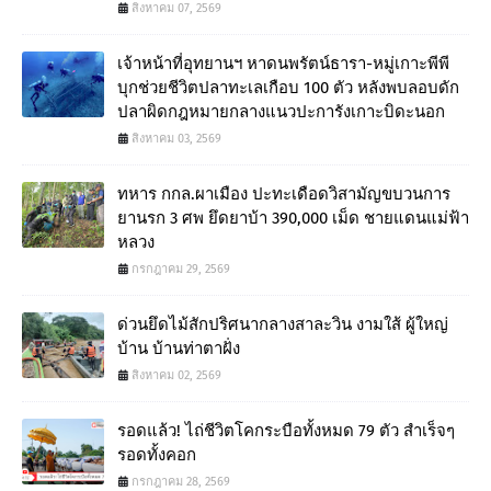
สิงหาคม 07, 2569
เจ้าหน้าที่อุทยานฯ หาดนพรัตน์ธารา-หมู่เกาะพีพี
บุกช่วยชีวิตปลาทะเลเกือบ 100 ตัว หลังพบลอบดัก
ปลาผิดกฎหมายกลางแนวปะการังเกาะบิดะนอก
สิงหาคม 03, 2569
ทหาร กกล.ผาเมือง ปะทะเดือดวิสามัญขบวนการ
ยานรก 3 ศพ ยึดยาบ้า 390,000 เม็ด ชายแดนแม่ฟ้า
หลวง
กรกฎาคม 29, 2569
ด่วนยึดไม้สักปริศนากลางสาละวิน งามใส้ ผู้ใหญ่
บ้าน บ้านท่าตาฝั่ง
สิงหาคม 02, 2569
รอดแล้ว! ไถ่ชีวิตโคกระบือทั้งหมด 79 ตัว สำเร็จๆ
รอดทั้งคอก
กรกฎาคม 28, 2569