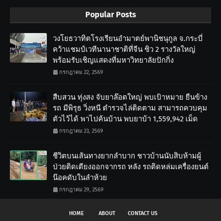
Popular Posts
วงโยธวาทิตโรงเรียนอำมาตย์พานิชนุกูล จ.กระบี่
คว้าแชมป์เวทีนานาชาติที่จีน ซิว 2 รางวัลใหญ่
พร้อมรับเชิญแสดงที่มหาวิทยาลัยปักกิ่ง
กรกฎาคม 22, 2569
สืบสวน ทุ่งสง จับยาล๊อตใหญ่ พบเป้าหมาย ยืนข้าง
รถ มีพิรุธ วิ่งหนี ตำรวจไล่ติดตาม สามารถควบคุม
ตัวไว้ได้ พาไปค้นบ้าน พบยาบ้า 1,559,942 เม็ด
กรกฎาคม 23, 2569
ชีวิตบนเส้นทางยากลำบาก ชาวบ้านนับสิบห้ามผู้
ป่วยติดเตียงออกจากรถ หลัง รถติดหล่มเครื่องยนต์
น๊อคดับในลำห้วย
กรกฎาคม 29, 2569
HOME
ABOUT
CONTACT US