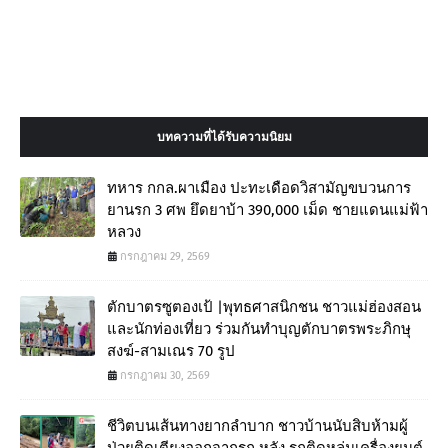
บทความที่ได้รับความนิยม
ทหาร กกล.ผาเมือง ปะทะเดือดวิสามัญขบวนการ
ยานรก 3 ศพ ยึดยาบ้า 390,000 เม็ด ชายแดนแม่ฟ้า
หลวง
กรกฎาคม 29, 2569
ตักบาตรซูตองเป้ |พุทธศาสนิกชน ชาวแม่ฮ่องสอน
และนักท่องเที่ยว ร่วมกันทำบุญตักบาตรพระภิกษุ
สงฆ์-สามเณร 70 รูป
กรกฎาคม 30, 2569
ชีวิตบนเส้นทางยากลำบาก ชาวบ้านนับสิบห้ามผู้