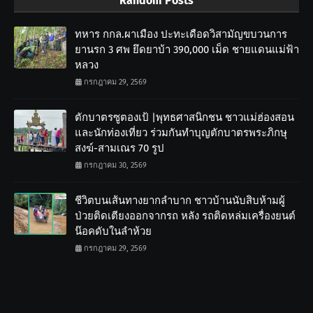
Random Posts
ทหาร กกล.ผาเมือง ปะทะเดือดวิสามัญขบวนการ
ยานรก 3 ศพ ยึดยาบ้า 390,000 เม็ด ชายแดนแม่ฟ้า
หลวง
กรกฎาคม 29, 2569
ตักบาตรซูตองเป้ |พุทธศาสนิกชน ชาวแม่ฮ่องสอน
และนักท่องเที่ยว ร่วมกันทำบุญตักบาตรพระภิกษุ
สงฆ์-สามเณร 70 รูป
กรกฎาคม 30, 2569
ชีวิตบนเส้นทางยากลำบาก ชาวบ้านนับสิบห้ามผู้
ป่วยติดเตียงออกจากรถ หลัง รถติดหล่มเครื่องยนต์
น๊อคดับในลำห้วย
กรกฎาคม 29, 2569