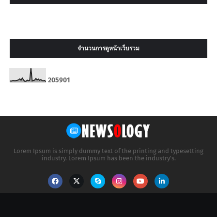
จำนวนการดูหน้าเว็บรวม
2
0
5
9
0
1
Lorem Ipsum is simply dummy text of the printing and typesetting
industry. Lorem Ipsum has been the industry's.