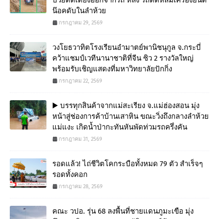
ป่วยติดเตียงออกจากรถ หลัง รถติดหล่มเครื่องยนต์
น๊อคดับในลำห้วย
กรกฎาคม 29, 2569
วงโยธวาทิตโรงเรียนอำมาตย์พานิชนุกูล จ.กระบี่
คว้าแชมป์เวทีนานาชาติที่จีน ซิว 2 รางวัลใหญ่
พร้อมรับเชิญแสดงที่มหาวิทยาลัยปักกิ่ง
กรกฎาคม 22, 2569
▶️ บรรทุกสินค้าจากแม่สะเรียง จ.แม่ฮ่องสอน มุ่ง
หน้าสู่ช่องการค้าบ้านเสาหิน ขณะวิ่งถึงกลางลำห้วย
แม่แงะ เกิดน้ำป่ากะทันหันพัดท่วมรถครึ่งคัน
กรกฎาคม 31, 2569
รอดแล้ว! ไถ่ชีวิตโคกระบือทั้งหมด 79 ตัว สำเร็จๆ
รอดทั้งคอก
กรกฎาคม 28, 2569
คณะ วปอ. รุ่น 68 ลงพื้นที่ชายแดนภูมะเขือ มุ่ง