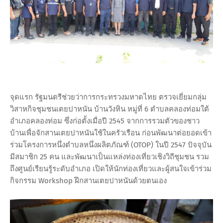
จุดแรก รัฐมนตรีช่วยว่าการกระทรวงมหาดไทย ตรวจเยี่ยมกลุ่ม
วิสาหกิจชุมชนเตยปาหนัน บ้านวังหิน หมู่ที่ 6 ตำบลคลองท่อมใต้
อำเภอคลองท่อม ซึ่งก่อตั้งเมื่อปี 2545 จากการรวมตัวของชาว
บ้านเพื่อจักสานเตยปาหนันใช้ในครัวเรือน ก่อนพัฒนาต่อยอดเข้า
ร่วมโครงการหนึ่งตำบลหนึ่งผลิตภัณฑ์ (OTOP) ในปี 2547 ปัจจุบัน
มีสมาชิก 25 คน และพัฒนาเป็นแหล่งท่องเที่ยวเชิงวิถีชุมชน รวม
ถึงศูนย์เรียนรู้ระดับอำเภอ เปิดให้นักท่องเที่ยวและผู้สนใจเข้าร่วม
กิจกรรม Workshop ฝึกสานเตยปาหนันด้วยตนเอง