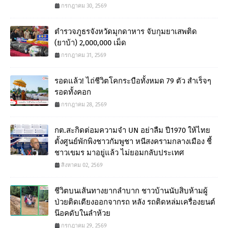
กรกฎาคม 30, 2569
ตำรวจภูธรจังหวัดมุกดาหาร จับกุมยาเสพติด
(ยาบ้า) 2,000,000 เม็ด
กรกฎาคม 31, 2569
รอดแล้ว! ไถ่ชีวิตโคกระบือทั้งหมด 79 ตัว สำเร็จๆ
รอดทั้งคอก
กรกฎาคม 28, 2569
กต.สะกิดต่อมความจำ UN อย่าลืม ปี1970 ให้ไทย
ตั้งศูนย์พักพิงชาวกัมพูชา หนีสงครามกลางเมือง ชี้
ชาวเขมร มาอยู่แล้ว ไม่ยอมกลับประเทศ
สิงหาคม 02, 2569
ชีวิตบนเส้นทางยากลำบาก ชาวบ้านนับสิบห้ามผู้
ป่วยติดเตียงออกจากรถ หลัง รถติดหล่มเครื่องยนต์
น๊อคดับในลำห้วย
กรกฎาคม 29, 2569