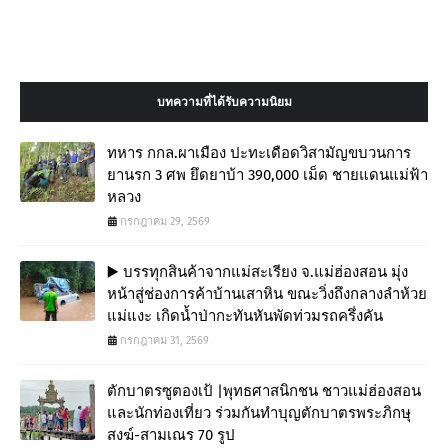
บทความที่ได้รับความนิยม
ทหาร กกล.ผาเมือง ปะทะเดือดวิสามัญขบวนการ
ยานรก 3 ศพ ยึดยาบ้า 390,000 เม็ด ชายแดนแม่ฟ้า
หลวง
กรกฎาคม 29, 2569
▶️ บรรทุกสินค้าจากแม่สะเรียง จ.แม่ฮ่องสอน มุ่ง
หน้าสู่ช่องการค้าบ้านเสาหิน ขณะวิ่งถึงกลางลำห้วย
แม่แงะ เกิดน้ำป่ากะทันหันพัดท่วมรถครึ่งคัน
กรกฎาคม 31, 2569
ตักบาตรซูตองเป้ |พุทธศาสนิกชน ชาวแม่ฮ่องสอน
และนักท่องเที่ยว ร่วมกันทำบุญตักบาตรพระภิกษุ
สงฆ์-สามเณร 70 รูป