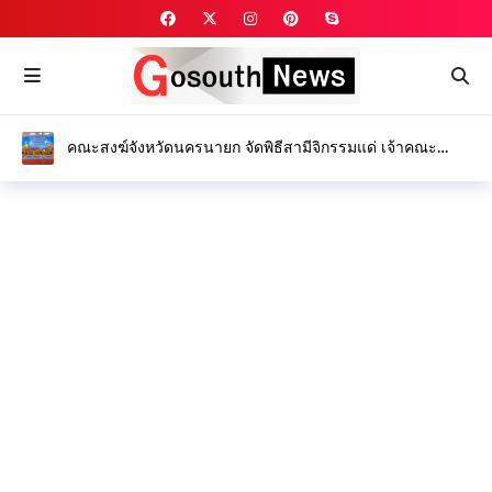
คณะสงฆ์จังหวัดนครนายก จัดพิธีสามีจิกรรมแด่ เจ้าคณะ
จังหวัดนครนายก