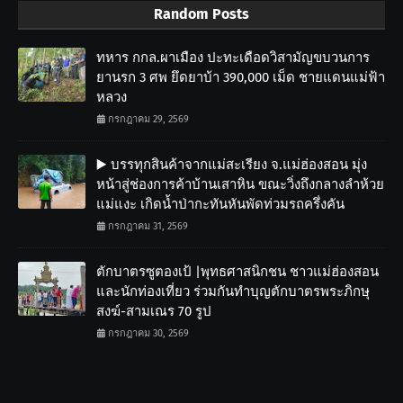
Random Posts
ทหาร กกล.ผาเมือง ปะทะเดือดวิสามัญขบวนการ
ยานรก 3 ศพ ยึดยาบ้า 390,000 เม็ด ชายแดนแม่ฟ้า
หลวง
กรกฎาคม 29, 2569
▶️ บรรทุกสินค้าจากแม่สะเรียง จ.แม่ฮ่องสอน มุ่ง
หน้าสู่ช่องการค้าบ้านเสาหิน ขณะวิ่งถึงกลางลำห้วย
แม่แงะ เกิดน้ำป่ากะทันหันพัดท่วมรถครึ่งคัน
กรกฎาคม 31, 2569
ตักบาตรซูตองเป้ |พุทธศาสนิกชน ชาวแม่ฮ่องสอน
และนักท่องเที่ยว ร่วมกันทำบุญตักบาตรพระภิกษุ
สงฆ์-สามเณร 70 รูป
กรกฎาคม 30, 2569