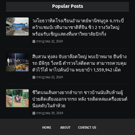
Popular Posts
วงโยธวาทิตโรงเรียนอำมาตย์พานิชนุกูล จ.กระบี่
คว้าแชมป์เวทีนานาชาติที่จีน ซิว 2 รางวัลใหญ่
พร้อมรับเชิญแสดงที่มหาวิทยาลัยปักกิ่ง
กรกฎาคม 22, 2569
สืบสวน ทุ่งสง จับยาล๊อตใหญ่ พบเป้าหมาย ยืนข้าง
รถ มีพิรุธ วิ่งหนี ตำรวจไล่ติดตาม สามารถควบคุม
ตัวไว้ได้ พาไปค้นบ้าน พบยาบ้า 1,559,942 เม็ด
กรกฎาคม 23, 2569
ชีวิตบนเส้นทางยากลำบาก ชาวบ้านนับสิบห้ามผู้
ป่วยติดเตียงออกจากรถ หลัง รถติดหล่มเครื่องยนต์
น๊อคดับในลำห้วย
กรกฎาคม 29, 2569
HOME
ABOUT
CONTACT US