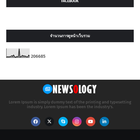
FACEBOOK
จำนวนการดูหน้าเว็บรวม
2
0
6
6
8
5
Lorem Ipsum is simply dummy text of the printing and typesetting
industry. Lorem Ipsum has been the industry's.