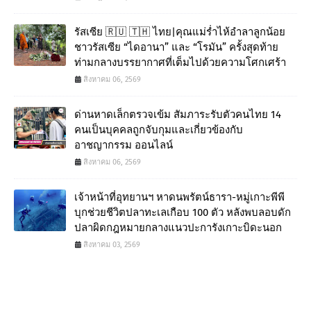
รัสเซีย 🇷🇺 🇹🇭 ไทย|คุณแม่ร่ำไห้อำลาลูกน้อย
ชาวรัสเซีย “ไดอานา” และ “โรมัน” ครั้งสุดท้าย
ท่ามกลางบรรยากาศที่เต็มไปด้วยความโศกเศร้า
สิงหาคม 06, 2569
ด่านหาดเล็กตรวจเข้ม สัมภาระรับตัวคนไทย 14
คนเป็นบุคคลถูกจับกุมและเกี่ยวข้องกับ
อาชญากรรม ออนไลน์
สิงหาคม 06, 2569
เจ้าหน้าที่อุทยานฯ หาดนพรัตน์ธารา-หมู่เกาะพีพี
บุกช่วยชีวิตปลาทะเลเกือบ 100 ตัว หลังพบลอบดัก
ปลาผิดกฎหมายกลางแนวปะการังเกาะบิดะนอก
สิงหาคม 03, 2569