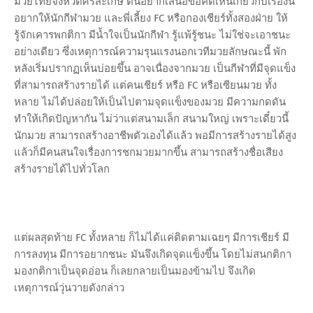
มวยไทยจังหวัดศรีสะเกษ ตนอยากเสนอข้อคิดเห็นเกี่ยวกับเรื่องนี้
อยากให้นักกีฬามวย และพี่เลี้ยง FC หรือกองเชียร์ทั้งสองฝ่าย ให้
รู้จักเคารพกติกา มีน้ำใจเป็นนักกีฬา รู้แพ้รู้ชนะ ไม่ใช่จะเอาชนะ
อย่างเดียว ซึ่งเหตุการณ์ความรุนแรงนอกเวทีมวยลักษณะนี้ พัก
หลังเริ่มปรากฏเห็นบ่อยขึ้น อาจเนื่องจากมวย เป็นกีฬาที่มีจุดแข็ง
ที่สามารถสร้างรายได้ แต่คนเชียร์ หรือ FC หรือเซียนมวย ทั้ง
หลาย ไม่ได้ปล่อยให้เป็นไปตามจุดแข็งของมวย มีความกดดัน
ทำให้เกิดปัญหากัน ไม่ว่าแต่สนามเล็ก สนามใหญ่ เพราะเดี๋ยวนี้
นักมวย สามารถสร้างอาชีพตัวเองได้แล้ว พอมีการสร้างรายได้สูง
แล้วก็มีคนสนใจเรื่องการชกมวยมากขึ้น สามารถสร้างชื่อเสียง
สร้างรายได้ไปทั่วโลก
แต่ผลสุดท้าย FC ทั้งหลาย ก็ไม่ได้แค่ติดตามเฉยๆ มีการเชียร์ มี
การลงทุน มีการอยากชนะ มันจึงเกิดจุดแข็งขึ้น โดยไม่สนกติกา
มองกติกาเป็นจุดอ่อน ก็เลยกลายเป็นมองข้ามไป จึงเกิด
เหตุการณ์วุ่นวายดังกล่าว