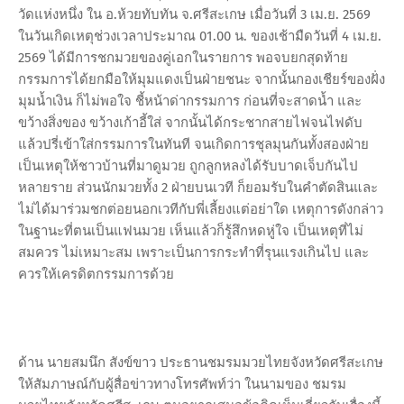
วัดแห่งหนึ่ง ใน อ.ห้วยทับทัน จ.ศรีสะเกษ เมื่อวันที่ 3 เม.ย. 2569
ในวันเกิดเหตุช่วงเวลาประมาณ 01.00 น. ของเช้ามืดวันที่ 4 เม.ย.
2569 ได้มีการชกมวยของคู่เอกในรายการ พอจบยกสุดท้าย
กรรมการได้ยกมือให้มุมแดงเป็นฝ่ายชนะ จากนั้นกองเชียร์ของฝั่ง
มุมน้ำเงิน ก็ไม่พอใจ ชี้หน้าด่ากรรมการ ก่อนที่จะสาดน้ำ และ
ขว้างสิ่งของ ขว้างเก้าอี้ใส่ จากนั้นได้กระชากสายไฟจนไฟดับ
แล้วปรี่เข้าใส่กรรมการในทันที จนเกิดการชุลมุนกันทั้งสองฝ่าย
เป็นเหตุให้ชาวบ้านที่มาดูมวย ถูกลูกหลงได้รับบาดเจ็บกันไป
หลายราย ส่วนนักมวยทั้ง 2 ฝ่ายบนเวที ก็ยอมรับในคำตัดสินและ
ไม่ได้มาร่วมชกต่อยนอกเวทีกับพี่เลี้ยงแต่อย่าใด เหตุการดังกล่าว
ในฐานะที่ตนเป็นแฟนมวย เห็นแล้วก็รู้สึกหดหู่ใจ เป็นเหตุที่ไม่
สมควร ไม่เหมาะสม เพราะเป็นการกระทำที่รุนแรงเกินไป และ
ควรให้เครดิตกรรมการด้วย
ด้าน นายสมนึก สังข์ขาว ประธานชมรมมวยไทยจังหวัดศรีสะเกษ
ให้สัมภาษณ์กับผู้สื่อข่าวทางโทรศัพท์ว่า ในนามของ ชมรม