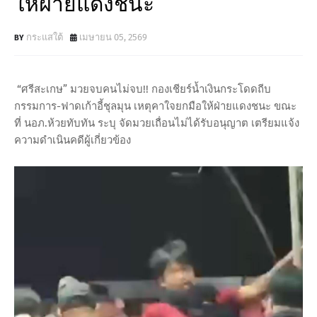
ให้ฝ่ายแดงชนะ
กระแสใต้
เมษายน 05, 2569
“ศรีสะเกษ” มวยจบคนไม่จบ!! กองเชียร์น้ำเงินกระโดดถีบ
กรรมการ-ฟาดเก้าอี้ชุลมุน เหตุคาใจยกมือให้ฝ่ายแดงชนะ ขณะ
ที่ นอภ.ห้วยทับทัน ระบุ จัดมวยเถื่อนไม่ได้รับอนุญาต เตรียมแจ้ง
ความดำเนินคดีผู้เกี่ยวข้อง