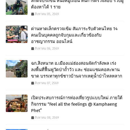
สกัดจับรถขน หนังหมูเถื่อน หนีการตรวจสอบ รวบผู้
ต้องหาได้ 1 ราย
สิงหาคม 05, 2569
ด่านหาดเล็กตรวจเข้ม สัมภาระรับตัวคนไทย 14
คนเป็นบุคคลถูกจับกุมและเกี่ยวข้องกับ
อาชญากรรม ออนไลน์
สิงหาคม 06, 2569
ฉก.สิงหนาท อ.เมืองแม่ฮ่องสอนจัดกำลังพล เร่ง
ลงพื้นที่ฟื้นฟูวัดป่าถ้ำวัว และ ซ่อมแซมคอสะพาน
ขาด บรรเทาทุกข์ชาวบ้านจากเหตุน้ำป่าไหลหลาก
สิงหาคม 07, 2569
เปิดประสบการณ์การท่องเที่ยวรูปแบบใหม่ ภายใต้
กิจกรรม “Feel all the feelings @ Kamphaeng
Phet”
สิงหาคม 08, 2569