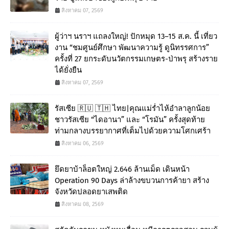
สิงหาคม 07, 2569
ผู้ว่าฯ นราฯ แถลงใหญ่! ปักหมุด 13–15 ส.ค. นี้ เที่ยว
งาน “ชมศูนย์ศึกษา พัฒนาความรู้ ดูนิทรรศการ”
ครั้งที่ 27 ยกระดับนวัตกรรมเกษตร-ป่าพรุ สร้างราย
ได้ยั่งยืน
สิงหาคม 07, 2569
รัสเซีย 🇷🇺 🇹🇭 ไทย|คุณแม่ร่ำไห้อำลาลูกน้อย
ชาวรัสเซีย “ไดอานา” และ “โรมัน” ครั้งสุดท้าย
ท่ามกลางบรรยากาศที่เต็มไปด้วยความโศกเศร้า
สิงหาคม 06, 2569
ยึดยาบ้าล็อตใหญ่ 2.646 ล้านเม็ด เดินหน้า
Operation 90 Days ล่าล้างขบวนการค้ายา สร้าง
จังหวัดปลอดยาเสพติด
สิงหาคม 08, 2569