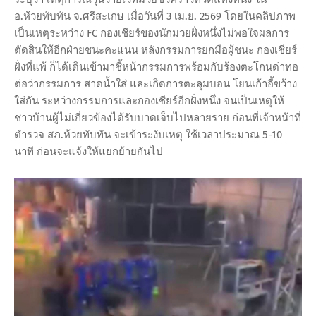
อ.ห้วยทับทัน จ.ศรีสะเกษ เมื่อวันที่ 3 เม.ย. 2569 โดยในคลิปภาพ
เป็นเหตุระหว่าง FC กองเชียร์ของนักมวยฝั่งหนึ่งไม่พอใจผลการ
ตัดสินให้อีกฝ่ายชนะคะแนน หลังกรรมการยกมือผู้ชนะ กองเชียร์
ฝั่งที่แพ้ ก็ได้เดินเข้ามาชี้หน้ากรรมการพร้อมกับร้องตะโกนด่าทอ
ต่อว่ากรรมการ สาดน้ำใส่ และเกิดการตะลุมบอน โยนเก้าอี้ขว้าง
ใส่กัน ระหว่างกรรมการและกองเชียร์อีกฝั่งหนึ่ง จนเป็นเหตุให้
ชาวบ้านผู้ไม่เกี่ยวข้องได้รับบาดเจ็บไปหลายราย ก่อนที่เจ้าหน้าที่
ตำรวจ สภ.ห้วยทับทัน จะเข้าระงับเหตุ ใช้เวลาประมาณ 5-10
นาที ก่อนจะแจ้งให้แยกย้ายกันไป