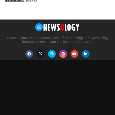
2
0
8
9
3
3
Lorem Ipsum is simply dummy text of the printing and typesetting
industry. Lorem Ipsum has been the industry's.