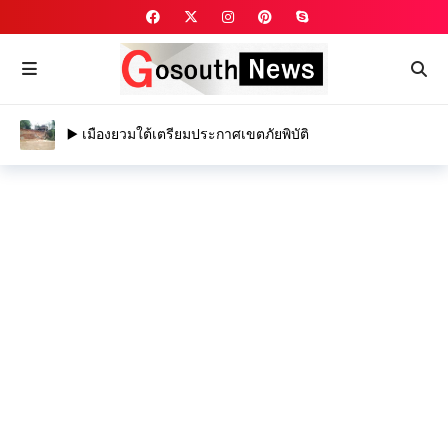
▶️ เมืองยวมใต้เตรียมประกาศเขตภัยพิบัติ