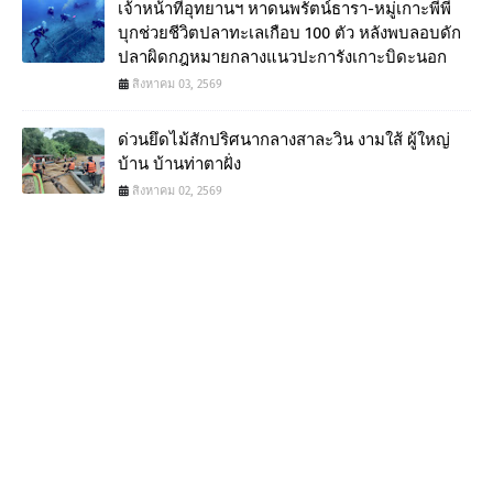
เจ้าหน้าที่อุทยานฯ หาดนพรัตน์ธารา-หมู่เกาะพีพี
บุกช่วยชีวิตปลาทะเลเกือบ 100 ตัว หลังพบลอบดัก
ปลาผิดกฎหมายกลางแนวปะการังเกาะบิดะนอก
สิงหาคม 03, 2569
ด่วนยึดไม้สักปริศนากลางสาละวิน งามใส้ ผู้ใหญ่
บ้าน บ้านท่าตาฝั่ง
สิงหาคม 02, 2569