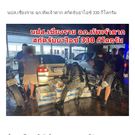
นปส.เชียงราย ฉก.ทัพเจ้าตาก สกัดจับยาไอซ์ 330 กิโลกรัม