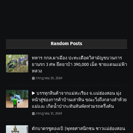
Random Posts
ทหาร กกล.ผาเมือง ปะทะเดือดวิสามัญขบวนการ
ยานรก 3 ศพ ยึดยาบ้า 390,000 เม็ด ชายแดนแม่ฟ้า
หลวง
กรกฎาคม 29, 2569
▶️ บรรทุกสินค้าจากแม่สะเรียง จ.แม่ฮ่องสอน มุ่ง
หน้าสู่ช่องการค้าบ้านเสาหิน ขณะวิ่งถึงกลางลำห้วย
แม่แงะ เกิดน้ำป่ากะทันหันพัดท่วมรถครึ่งคัน
กรกฎาคม 31, 2569
ตักบาตรซูตองเป้ |พุทธศาสนิกชน ชาวแม่ฮ่องสอน