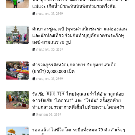
แม่แงะ เกิดน้ำป่ากะทันหันพัดท่วมรถครึ่งคัน
กรกฎาคม 31, 2569
ตักบาตรซูตองเป้ |พุทธศาสนิกชน ชาวแม่ฮ่องสอน
และนักท่องเที่ยว ร่วมกันทำบุญตักบาตรพระภิกษุ
สงฆ์-สามเณร 70 รูป
กรกฎาคม 30, 2569
ตำรวจภูธรจังหวัดมุกดาหาร จับกุมยาเสพติด
(ยาบ้า) 2,000,000 เม็ด
กรกฎาคม 31, 2569
รัสเซีย 🇷🇺 🇹🇭 ไทย|คุณแม่ร่ำไห้อำลาลูกน้อย
ชาวรัสเซีย “ไดอานา” และ “โรมัน” ครั้งสุดท้าย
ท่ามกลางบรรยากาศที่เต็มไปด้วยความโศกเศร้า
สิงหาคม 06, 2569
รอดแล้ว! ไถ่ชีวิตโคกระบือทั้งหมด 79 ตัว สำเร็จๆ