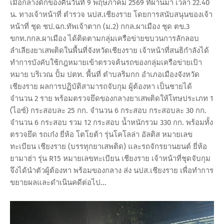
เมื่อกลางดึกของคืนวันที่ 9 พฤษภาคม 2569 ที่ผ่านมา เวลา 22.40
น. ทางเจ้าหน้าที่ ตำรวจ นปส.เชียงราย โดยการสนับสนุนของเจ้า
หน้าที่ ชุด ชป.ฉก.ทัพเจ้าตาก (ม.2) กกล.ผาเมือง ชุด ตข.3
ขกท.กกล.ผาเมือง ได้ติดตามกลุ่มเครือข่ายขบวนการลักลอบ
ลำเลียงยาเสพติดในพื้นที่จังหวัดเชียงราย เจ้าหน้าที่สนธิกำลังได้
ทำการบังคับใช้กฎหมายเข้าตรวจค้นรถของกลุ่มเครือข่ายเป้า
หมาย บริเวณ ปั้ม ปตท. พื้นที่ ตำบลริมกก อำเภอเมืองจังหวัด
เชียงราย ผลการปฏิบัติสามารถจับกุม ผู้ต้องหา เป็นชายได้
จำนวน 2 ราย พร้อมตรวจยึดของกลางยาเสพติดให้โทษประเภท 1
(ไอซ์) กระสอบละ 25 กก. จำนวน 6 กระสอบ กระสอบละ 30 กก.
จำนวน 6 กระสอบ รวม 12 กระสอบ น้ำหนักรวม 330 กก. พร้อมทั้ง
ตรวจยึด รถเก๋ง ยี่ห้อ โตโยต้า รุ่นโคโลล่า อัลติส หมายเลข
ทะเบียน เชียงราย (บรรทุกยาเสพติด) และรถจักรยานยนต์ ยี่ห้อ
ยามาฮ่า รุ่น R15 หมายเลขทะเบียน เชียงราย เจ้าหน้าที่ชุดจับกุม
จึงได้นำตัวผู้ต้องหา พร้อมของกลาง ส่ง นปส.เชียงราย เพื่อทำการ
ขยายผลและดำเนินคดีต่อไป...