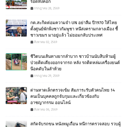
รอดทั้งคอก
กรกฎาคม 28, 2569
กต.สะกิดต่อมความจำ UN อย่าลืม ปี1970 ให้ไทย
ตั้งศูนย์พักพิงชาวกัมพูชา หนีสงครามกลางเมือง ชี้
ชาวเขมร มาอยู่แล้ว ไม่ยอมกลับประเทศ
สิงหาคม 02, 2569
ชีวิตบนเส้นทางยากลำบาก ชาวบ้านนับสิบห้ามผู้
ป่วยติดเตียงออกจากรถ หลัง รถติดหล่มเครื่องยนต์
น๊อคดับในลำห้วย
กรกฎาคม 29, 2569
ด่านหาดเล็กตรวจเข้ม สัมภาระรับตัวคนไทย 14
คนเป็นบุคคลถูกจับกุมและเกี่ยวข้องกับ
อาชญากรรม ออนไลน์
สิงหาคม 06, 2569
สกัดจับรถขน หนังหมูเถื่อน หนีการตรวจสอบ รวบผู้