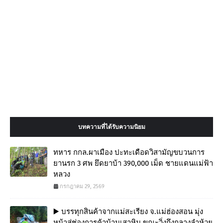
บทความที่ได้รับความนิยม
ทหาร กกล.ผาเมือง ปะทะเดือดวิสามัญขบวนการ
ยานรก 3 ศพ ยึดยาบ้า 390,000 เม็ด ชายแดนแม่ฟ้า
หลวง
กรกฎาคม 29, 2569
▶️ บรรทุกสินค้าจากแม่สะเรียง จ.แม่ฮ่องสอน มุ่ง
หน้าสู่ช่องการค้าบ้านเสาหิน ขณะวิ่งถึงกลางลำห้วย