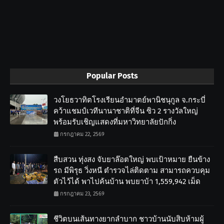
Popular Posts
วงโยธวาทิตโรงเรียนอำมาตย์พานิชนุกูล จ.กระบี่
คว้าแชมป์เวทีนานาชาติที่จีน ซิว 2 รางวัลใหญ่
พร้อมรับเชิญแสดงที่มหาวิทยาลัยปักกิ่ง
กรกฎาคม 22, 2569
สืบสวน ทุ่งสง จับยาล๊อตใหญ่ พบเป้าหมาย ยืนข้าง
รถ มีพิรุธ วิ่งหนี ตำรวจไล่ติดตาม สามารถควบคุม
ตัวไว้ได้ พาไปค้นบ้าน พบยาบ้า 1,559,942 เม็ด
กรกฎาคม 23, 2569
ชีวิตบนเส้นทางยากลำบาก ชาวบ้านนับสิบห้ามผู้