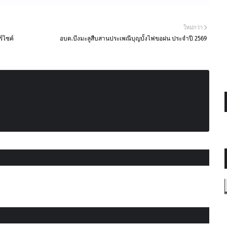
ใหม่กว่า
์ไซค์
อบต.บึงมะลูสืบสานประเพณีบุญบั้งไฟขอฝน ประจำปี 2569