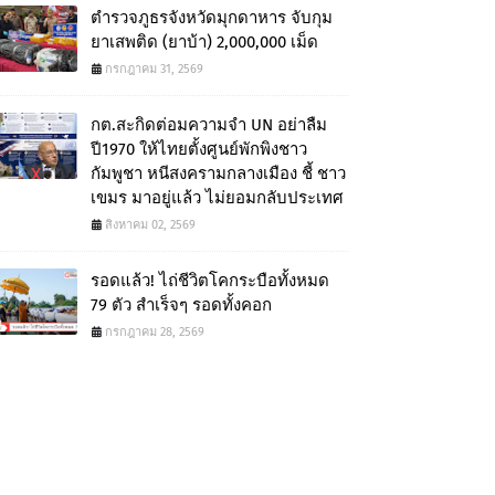
ตำรวจภูธรจังหวัดมุกดาหาร จับกุม
ยาเสพติด (ยาบ้า) 2,000,000 เม็ด
กรกฎาคม 31, 2569
กต.สะกิดต่อมความจำ UN อย่าลืม
ปี1970 ให้ไทยตั้งศูนย์พักพิงชาว
กัมพูชา หนีสงครามกลางเมือง ชี้ ชาว
เขมร มาอยู่แล้ว ไม่ยอมกลับประเทศ
สิงหาคม 02, 2569
รอดแล้ว! ไถ่ชีวิตโคกระบือทั้งหมด
79 ตัว สำเร็จๆ รอดทั้งคอก
กรกฎาคม 28, 2569