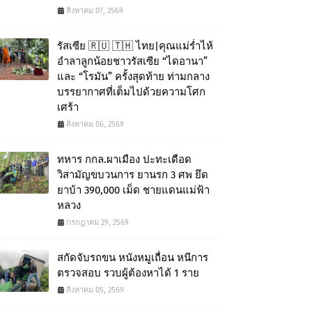
สิงหาคม 07, 2569
รัสเซีย 🇷🇺 🇹🇭 ไทย|คุณแม่ร่ำไห้
อำลาลูกน้อยชาวรัสเซีย “ไดอานา”
และ “โรมัน” ครั้งสุดท้าย ท่ามกลาง
บรรยากาศที่เต็มไปด้วยความโศก
เศร้า
สิงหาคม 06, 2569
ทหาร กกล.ผาเมือง ปะทะเดือด
วิสามัญขบวนการ ยานรก 3 ศพ ยึด
ยาบ้า 390,000 เม็ด ชายแดนแม่ฟ้า
หลวง
กรกฎาคม 29, 2569
สกัดจับรถขน หนังหมูเถื่อน หนีการ
ตรวจสอบ รวบผู้ต้องหาได้ 1 ราย
สิงหาคม 05, 2569