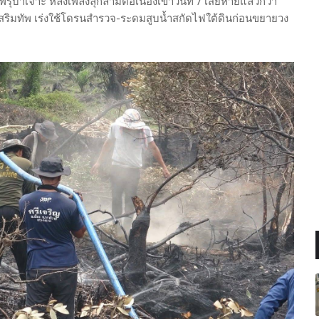
รุบาเจาะ หลังเพลิงลุกลามต่อเนื่องเข้าวันที่ 7 เสียหายแล้วกว่า
ข้าเสริมทัพ เร่งใช้โดรนสำรวจ-ระดมสูบน้ำสกัดไฟใต้ดินก่อนขยายวง