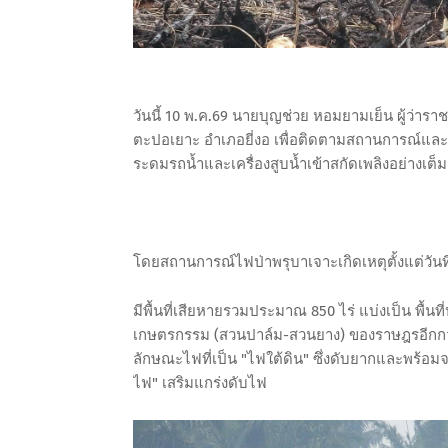
วันนี้ 10 พ.ค.69 นายบุญช่วย หอมยามเย็น ผู้ว่าราช
ตะปอเยาะ อำเภอยี่งอ เพื่อติดตามสถานการณ์และให้
ระดมรถน้ำและเครื่องสูบน้ำเข้าสกัดเพลิงอย่างเต็ม
โดยสถานการณ์ไฟป่าพรุบาเจาะเกิดเหตุตั้งแต่วันที่
มีพื้นที่เสียหายรวมประมาณ 850 ไร่ แบ่งเป็น พื้นท
เกษตรกรรม (สวนปาล์ม-สวนยาง) ของราษฎรอีกกว่า
ลักษณะไฟที่เป็น "ไฟใต้ดิน" ซึ่งดับยากและพร้อมจะ
ไฟ" เสริมแกร่งดับไฟ