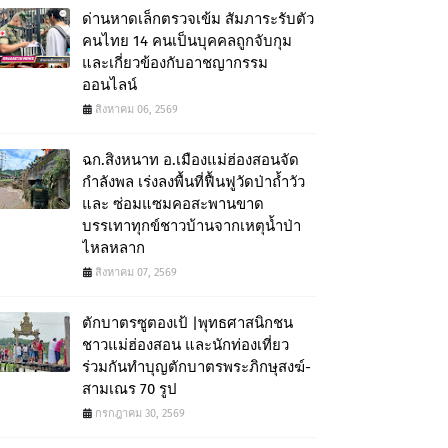
ด่านหาดเล็กตรวจเข้ม สัมภาระรับตัว
คนไทย 14 คนเป็นบุคคลถูกจับกุม
และเกี่ยวข้องกับอาชญากรรม
ออนไลน์
สิงหาคม 06, 2569
ฉก.สิงหนาท อ.เมืองแม่ฮ่องสอนจัด
กำลังพล เร่งลงพื้นที่ฟื้นฟูวัดป่าถ้ำวัว
และ ซ่อมแซมคอสะพานขาด
บรรเทาทุกข์ชาวบ้านจากเหตุน้ำป่า
ไหลหลาก
สิงหาคม 07, 2569
ตักบาตรซูตองเป้ |พุทธศาสนิกชน
ชาวแม่ฮ่องสอน และนักท่องเที่ยว
ร่วมกันทำบุญตักบาตรพระภิกษุสงฆ์-
สามเณร 70 รูป
กรกฎาคม 30, 2569