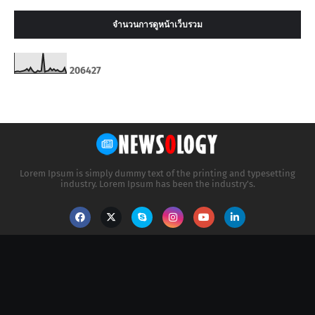
จำนวนการดูหน้าเว็บรวม
2
0
6
4
2
7
Lorem Ipsum is simply dummy text of the printing and typesetting
industry. Lorem Ipsum has been the industry's.