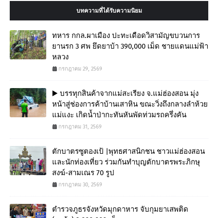
บทความที่ได้รับความนิยม
ทหาร กกล.ผาเมือง ปะทะเดือดวิสามัญขบวนการ
ยานรก 3 ศพ ยึดยาบ้า 390,000 เม็ด ชายแดนแม่ฟ้า
หลวง
กรกฎาคม 29, 2569
▶️ บรรทุกสินค้าจากแม่สะเรียง จ.แม่ฮ่องสอน มุ่ง
หน้าสู่ช่องการค้าบ้านเสาหิน ขณะวิ่งถึงกลางลำห้วย
แม่แงะ เกิดน้ำป่ากะทันหันพัดท่วมรถครึ่งคัน
กรกฎาคม 31, 2569
ตักบาตรซูตองเป้ |พุทธศาสนิกชน ชาวแม่ฮ่องสอน
และนักท่องเที่ยว ร่วมกันทำบุญตักบาตรพระภิกษุ
สงฆ์-สามเณร 70 รูป
กรกฎาคม 30, 2569
ตำรวจภูธรจังหวัดมุกดาหาร จับกุมยาเสพติด