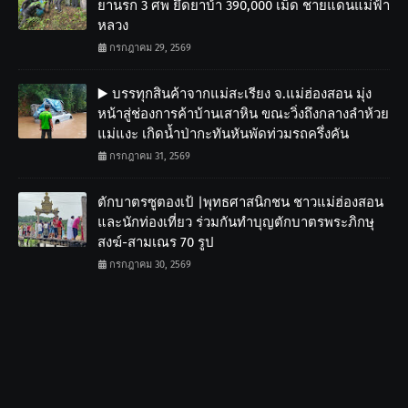
ยานรก 3 ศพ ยึดยาบ้า 390,000 เม็ด ชายแดนแม่ฟ้า
หลวง
กรกฎาคม 29, 2569
▶️ บรรทุกสินค้าจากแม่สะเรียง จ.แม่ฮ่องสอน มุ่ง
หน้าสู่ช่องการค้าบ้านเสาหิน ขณะวิ่งถึงกลางลำห้วย
แม่แงะ เกิดน้ำป่ากะทันหันพัดท่วมรถครึ่งคัน
กรกฎาคม 31, 2569
ตักบาตรซูตองเป้ |พุทธศาสนิกชน ชาวแม่ฮ่องสอน
และนักท่องเที่ยว ร่วมกันทำบุญตักบาตรพระภิกษุ
สงฆ์-สามเณร 70 รูป
กรกฎาคม 30, 2569