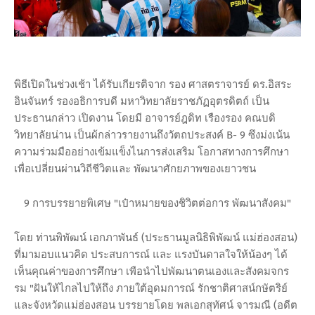
พิธีเปิดในช่วงเช้า ได้รับเกียรติจาก รอง ศาสตราจารย์ ดร.อิสระ
อินจันทร์ รองอธิการบดี มหาวิทยาลัยราชภัฏอุตรดิตถ์ เป็น
ประธานกล่าว เปิดงาน โดยมี อาจารย์ฎดิท เรืองรอง คณบดิ
วิทยาลัยน่าน เป็นผ้กล่าวรายงานถึงวัตถประสงค์ B- 9 ซึงม่งเน้น
ความร่วมมืออย่างเข้มแข็งไนการส่งเสริม โอกาสทางการศึกษา
เพื่อเปลี่ยนผ่านวิถีชีวิตและ พัฒนาศักยภาพของเยาวชน
9 การบรรยายพิเศษ "เป๋าหมายของชิวิตต่อการ พัฒนาสังคม"
โดย ท่านพิพัฒน์ เอกภาพันธ์ (ประธานมูลนิธิพิพัฒน์ แม่ฮ่องสอน)
ที่มามอบแนวคิด ประสบการณ์ และ แรงบันดาลใจให้น้องๆ ได้
เห็นคุณค่าของการศึกษา เพือนําไปพัฒนาตนเองและสังคมจกร
รม "ฝันให้ไกลไปให้ถึง ภายใต้อุดมการณ์ รักชาติศาสน์กษัตริย์
และจังหวัดแม่ฮ่องสอน บรรยายโดย พลเอกสุทัศน์ จารมณี (อดีต