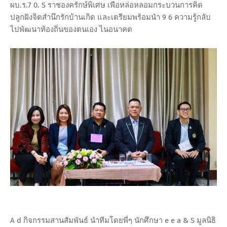
ผบ.ร.7 0. S ราชองครักษ์พิเศษ เพือหล่อหลอมกระบวนการคิด
ปลูกฝังจิตสํานึกรักบ้านเกิด และเตรียมพร้อมนํา 9 6 ความรู้กลับ
ไปพัฒนาท้องถิ่นของตนเอง ไนอนาคต
A d กิจกรรมสานสัมพันธ์ นําทีมโดยพี่ๆ นักศึกษา e e a & S มูลนิธิ