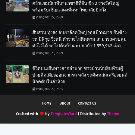
คว้าแชมป์เวทีนานาชาติที่จีน ซิว 2 รางวัลใหญ่
พร้อมรับเชิญแสดงที่มหาวิทยาลัยปักกิ่ง
กรกฎาคม 22, 2569
สืบสวน ทุ่งสง จับยาล๊อตใหญ่ พบเป้าหมาย ยืนข้าง
รถ มีพิรุธ วิ่งหนี ตำรวจไล่ติดตาม สามารถควบคุม
ตัวไว้ได้ พาไปค้นบ้าน พบยาบ้า 1,559,942 เม็ด
กรกฎาคม 23, 2569
ชีวิตบนเส้นทางยากลำบาก ชาวบ้านนับสิบห้ามผู้
ป่วยติดเตียงออกจากรถ หลัง รถติดหล่มเครื่องยนต์
น๊อคดับในลำห้วย
กรกฎาคม 29, 2569
HOME
ABOUT
CONTACT US
Crafted with
by
TemplatesYard
| Distributed by
Theme