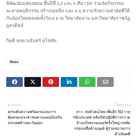
พิพัฒน์แม่ฮ่องสอน ชั้นปีที่ 2,3 และ 4 ทีมา De ร่วมจัดกิจกรรม
ละลายพฤติกรรม สร้างรอยยิม และ e ฤ ความรักความสามัคคีให้
กับน้องใหม่ตลอดทั้งวัน e e ณ วิทยาลัยน่าน มหาวิทยาลัยราชภัฏ
อุตรดิตถ์
กิตติ พรดวงจันทร์ สุโขทัย.
News
เก่ากว่า
ใหม่กว่า
ยกระดับความพร้อมรบและการ
ลาว : ส่งตัวคนไทย เพิ่มอีก 102 ราย
คุ้มครองประชาชนตามแผนป้องกัน
กลับประเทศ หลังเปิดปฏิบัติการกวาด
ประเทศด้านตะวันออก
ล้างแก๊งสแกมเมอร์ครั้งใหญ่ เร่งคัด
กรองเหยื่อค้ามนุษย์-ผู้ร่วมขบวนการ
ดำเนินคดี