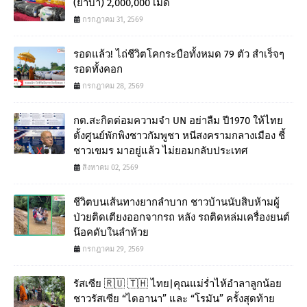
(ยาบ้า) 2,000,000 เม็ด
กรกฎาคม 31, 2569
รอดแล้ว! ไถ่ชีวิตโคกระบือทั้งหมด 79 ตัว สำเร็จๆ
รอดทั้งคอก
กรกฎาคม 28, 2569
กต.สะกิดต่อมความจำ UN อย่าลืม ปี1970 ให้ไทย
ตั้งศูนย์พักพิงชาวกัมพูชา หนีสงครามกลางเมือง ชี้
ชาวเขมร มาอยู่แล้ว ไม่ยอมกลับประเทศ
สิงหาคม 02, 2569
ชีวิตบนเส้นทางยากลำบาก ชาวบ้านนับสิบห้ามผู้
ป่วยติดเตียงออกจากรถ หลัง รถติดหล่มเครื่องยนต์
น๊อคดับในลำห้วย
กรกฎาคม 29, 2569
รัสเซีย 🇷🇺 🇹🇭 ไทย|คุณแม่ร่ำไห้อำลาลูกน้อย
ชาวรัสเซีย “ไดอานา” และ “โรมัน” ครั้งสุดท้าย