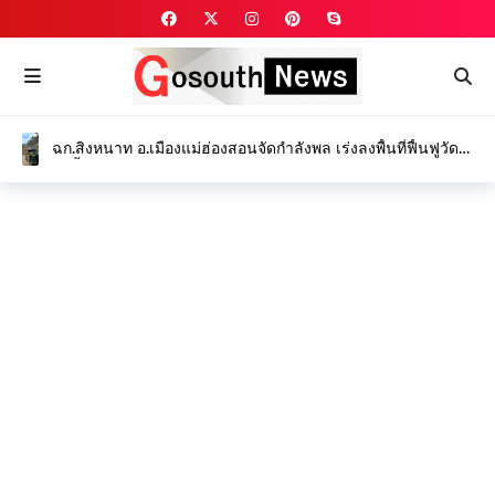
ฉก.สิงหนาท อ.เมืองแม่ฮ่องสอนจัดกำลังพล เร่งลงพื้นที่ฟื้นฟูวัด
ป่าถ้ำวัว และ ซ่อมแซมคอสะพานขาด บรรเทาทุกข์ชาวบ้าน
จากเหตุน้ำป่าไหลหลาก