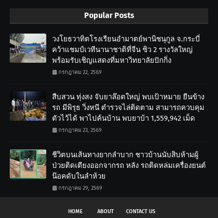
Popular Posts
วงโยธวาทิตโรงเรียนอำมาตย์พานิชนุกูล จ.กระบี่
คว้าแชมป์เวทีนานาชาติที่จีน ซิว 2 รางวัลใหญ่
พร้อมรับเชิญแสดงที่มหาวิทยาลัยปักกิ่ง
กรกฎาคม 22, 2569
สืบสวน ทุ่งสง จับยาล๊อตใหญ่ พบเป้าหมาย ยืนข้าง
รถ มีพิรุธ วิ่งหนี ตำรวจไล่ติดตาม สามารถควบคุม
ตัวไว้ได้ พาไปค้นบ้าน พบยาบ้า 1,559,942 เม็ด
กรกฎาคม 23, 2569
ชีวิตบนเส้นทางยากลำบาก ชาวบ้านนับสิบห้ามผู้
ป่วยติดเตียงออกจากรถ หลัง รถติดหล่มเครื่องยนต์
น๊อคดับในลำห้วย
กรกฎาคม 29, 2569
HOME
ABOUT
CONTACT US