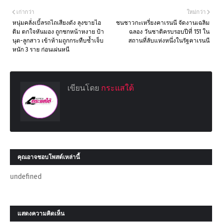
เก่ากว่า
ใหม่กว่า
หนุ่มคลั่งเบิ้ลรถไถเสียงดัง ลุงขายไอ
ชนชาวกะเหรี่ยงคาเรนนี จัดงานเฉลิม
ติม ตกใจหันมอง ถูกชกหน้าหงาย ป้า
ฉลอง วันชาติครบรอบปีที่ 151 ใน
นุด-ลูกสาว เข้าห้ามถูกกระทืบซ้ำเจ็บ
สถานที่ลับแห่งหนึ่งในรัฐคาเรนนี
หนัก 3 ราย ก่อนเผ่นหนี
เขียนโดย
กระแสใต้
คุณอาจชอบโพสต์เหล่านี้
undefined
แสดงความคิดเห็น