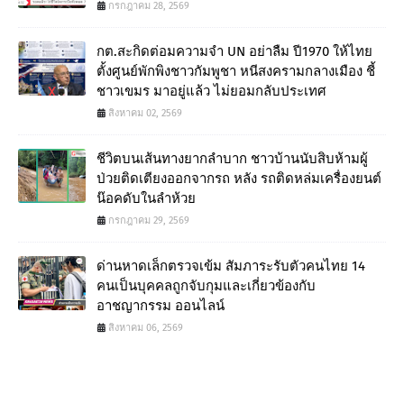
กรกฎาคม 28, 2569
กต.สะกิดต่อมความจำ UN อย่าลืม ปี1970 ให้ไทย
ตั้งศูนย์พักพิงชาวกัมพูชา หนีสงครามกลางเมือง ชี้
ชาวเขมร มาอยู่แล้ว ไม่ยอมกลับประเทศ
สิงหาคม 02, 2569
ชีวิตบนเส้นทางยากลำบาก ชาวบ้านนับสิบห้ามผู้
ป่วยติดเตียงออกจากรถ หลัง รถติดหล่มเครื่องยนต์
น๊อคดับในลำห้วย
กรกฎาคม 29, 2569
ด่านหาดเล็กตรวจเข้ม สัมภาระรับตัวคนไทย 14
คนเป็นบุคคลถูกจับกุมและเกี่ยวข้องกับ
อาชญากรรม ออนไลน์
สิงหาคม 06, 2569