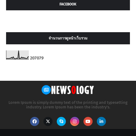
FACEBOOK
จำนวนการดูหน้าเว็บรวม
2
0
7
0
7
9
Lorem Ipsum is simply dummy text of the printing and typesetting
industry. Lorem Ipsum has been the industry's.