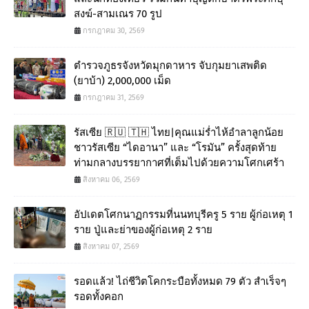
สงฆ์-สามเณร 70 รูป
กรกฎาคม 30, 2569
ตำรวจภูธรจังหวัดมุกดาหาร จับกุมยาเสพติด
(ยาบ้า) 2,000,000 เม็ด
กรกฎาคม 31, 2569
รัสเซีย 🇷🇺 🇹🇭 ไทย|คุณแม่ร่ำไห้อำลาลูกน้อย
ชาวรัสเซีย “ไดอานา” และ “โรมัน” ครั้งสุดท้าย
ท่ามกลางบรรยากาศที่เต็มไปด้วยความโศกเศร้า
สิงหาคม 06, 2569
อัปเดตโศกนาฏกรรมที่นนทบุรีครู 5 ราย ผู้ก่อเหตุ 1
ราย ปู่และย่าของผู้ก่อเหตุ 2 ราย
สิงหาคม 07, 2569
รอดแล้ว! ไถ่ชีวิตโคกระบือทั้งหมด 79 ตัว สำเร็จๆ
รอดทั้งคอก