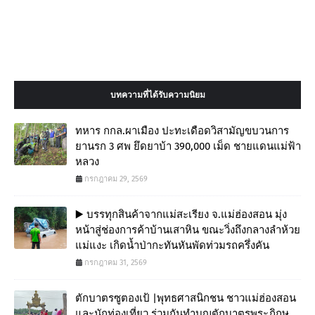
บทความที่ได้รับความนิยม
ทหาร กกล.ผาเมือง ปะทะเดือดวิสามัญขบวนการ
ยานรก 3 ศพ ยึดยาบ้า 390,000 เม็ด ชายแดนแม่ฟ้า
หลวง
กรกฎาคม 29, 2569
▶️ บรรทุกสินค้าจากแม่สะเรียง จ.แม่ฮ่องสอน มุ่ง
หน้าสู่ช่องการค้าบ้านเสาหิน ขณะวิ่งถึงกลางลำห้วย
แม่แงะ เกิดน้ำป่ากะทันหันพัดท่วมรถครึ่งคัน
กรกฎาคม 31, 2569
ตักบาตรซูตองเป้ |พุทธศาสนิกชน ชาวแม่ฮ่องสอน
และนักท่องเที่ยว ร่วมกันทำบุญตักบาตรพระภิกษุ