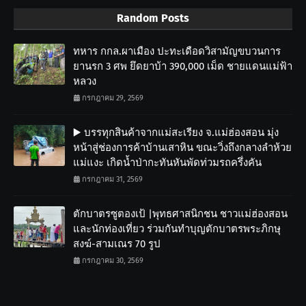
Random Posts
ทหาร กกล.ผาเมือง ปะทะเดือดวิสามัญขบวนการ
ยานรก 3 ศพ ยึดยาบ้า 390,000 เม็ด ชายแดนแม่ฟ้า
หลวง
กรกฎาคม 29, 2569
▶️ บรรทุกสินค้าจากแม่สะเรียง จ.แม่ฮ่องสอน มุ่ง
หน้าสู่ช่องการค้าบ้านเสาหิน ขณะวิ่งถึงกลางลำห้วย
แม่แงะ เกิดน้ำป่ากะทันหันพัดท่วมรถครึ่งคัน
กรกฎาคม 31, 2569
ตักบาตรซูตองเป้ |พุทธศาสนิกชน ชาวแม่ฮ่องสอน
และนักท่องเที่ยว ร่วมกันทำบุญตักบาตรพระภิกษุ
สงฆ์-สามเณร 70 รูป
กรกฎาคม 30, 2569